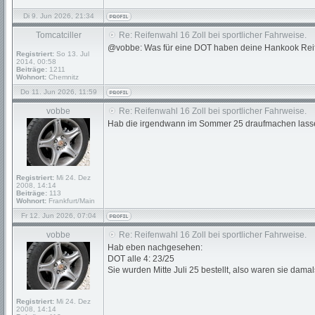
Di 9. Jun 2026, 21:34
Tomcatciller
Re: Reifenwahl 16 Zoll bei sportlicher Fahrweise.
@vobbe: Was für eine DOT haben deine Hankook Rei
Registriert:
So 13. Jul
2014, 00:58
Beiträge:
1211
Wohnort:
Chemnitz
Do 11. Jun 2026, 11:59
vobbe
Re: Reifenwahl 16 Zoll bei sportlicher Fahrweise.
Hab die irgendwann im Sommer 25 draufmachen lassen.
Registriert:
Mi 24. Dez
2008, 14:14
Beiträge:
113
Wohnort:
Frankfurt/Main
Fr 12. Jun 2026, 07:04
vobbe
Re: Reifenwahl 16 Zoll bei sportlicher Fahrweise.
Hab eben nachgesehen:
DOT alle 4: 23/25
Sie wurden Mitte Juli 25 bestellt, also waren sie damals
Registriert:
Mi 24. Dez
2008, 14:14