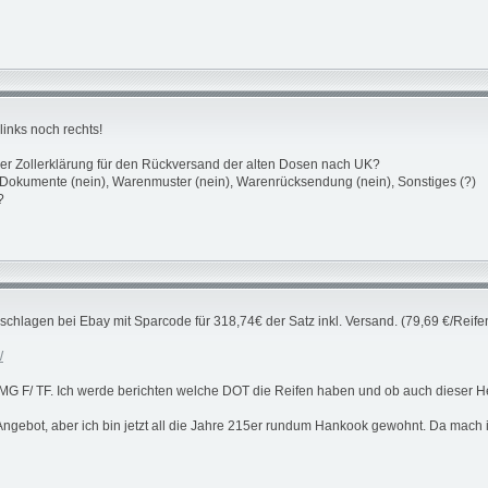
links noch rechts!
der Zollerklärung für den Rückversand der alten Dosen nach UK?
, Dokumente (nein), Warenmuster (nein), Warenrücksendung (nein), Sonstiges (?)
?
eschlagen bei Ebay mit Sparcode für 318,74€ der Satz inkl. Versand. (79,69 €/Reife
W
n MG F/ TF. Ich werde berichten welche DOT die Reifen haben und ob auch dieser He
ngebot, aber ich bin jetzt all die Jahre 215er rundum Hankook gewohnt. Da mach 