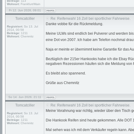
Beiträge:
113
Wohnort:
Frankfurt/Main
Fr 12. Jun 2026, 09:01
Tomcatciller
Re: Reifenwahl 16 Zoll bei sportlicher Fahrweise.
Danke vobbe für die Rückmeldung.
Registriert:
So 13. Jul
2014, 00:58
Beiträge:
1211
Meine ULWs sind endlich bei Pulverer und werden bis 
Wohnort:
Chemnitz
eine Dot von 2007. Ich habe am Telefon nochmal drauf
Naja er meinte er übernimmt keine Garantie für das Au
Beztüglich der 215er Hankooks habe ich die Ebay Rü
negativen Rezessionen häufen sich die Meldung von Re
Es bleibt also spannend.
Grüße aus Chemnitz
So 14. Jun 2026, 21:11
Tomcatciller
Re: Reifenwahl 16 Zoll bei sportlicher Fahrweise.
Meine Vorahnung war richtig, wieder über den Tisch 
Registriert:
So 13. Jul
2014, 00:58
Beiträge:
1211
Die Hankook Reifen sind heute gekommen. Alle DOT 1
Wohnort:
Chemnitz
Mal sehen was ich mit dem Verkäufer regeln kann. Ab