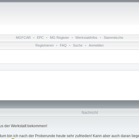
MGFCAR
•
EPC
•
MG Register
•
WerkstattInfos
•
Stammtische
Registrieren
•
FAQ
•
Suche
•
Anmelden
Nachricht
 aus der Werkstatt bekommen!
ndum bin ich nach der Proberunde heute sehr zufrieden! Kann aber auch daran li