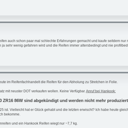
eifen auch schon paar mal schlechte Erfahrungen gemacht und kaufe seitdem nur n
n ja sehr wenig gefahren wird und die Reifen immer altersbedingt und nie profilbe
te im Reifenfachhandelt die Reifen für den Abholung zu Stretchen in Folie.
 Satz mit neuster DOT verkaufen wollen. Keine Verfügbar.
Anruf bei Hankook:
0 ZR16 86W sind abgekündigt und werden nicht mehr produziert.
ist. Vielleicht hat er Glück gehabt und die letzten erwischt? Ich habe heute gleic
 ich bekomme.
nreifen und ein Hankook Reifen wiegt nur ~7,7 kg.