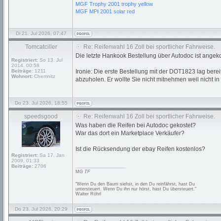
MGF Trophy 2001 trophy yellow
MGF MPI 2001 solar red
Di 21. Jul 2026, 07:47
Tomcatciller
Re: Reifenwahl 16 Zoll bei sportlicher Fahrweise.
Die letzte Hankook Bestellung über Autodoc ist ang
Registriert:
So 13. Jul
2014, 00:58
Beiträge:
1211
Ironie: Die erste Bestellung mit der DOT1823 lag ber
Wohnort:
Chemnitz
abzuholen. Er wollte Sie nicht mitnehmen weil nicht in
Do 23. Jul 2026, 18:55
speedsgood
Re: Reifenwahl 16 Zoll bei sportlicher Fahrweise.
Was haben die Reifen bei Autodoc gekostet?
War das dort ein Marketplace Verkäufer?
Ist die Rücksendung der ebay Reifen kostenlos?
Registriert:
Sa 17. Jan
2009, 01:33
_________________
Beiträge:
2706
MG
TF
"Wenn Du den Baum siehst, in den Du reinfährst, hast Du
untersteuert. Wenn Du ihn nur hörst, hast Du übersteuert."
Walter Röhrl
Do 23. Jul 2026, 20:29