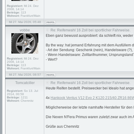
Registriert:
Mi 24. Dez
2008, 14:14
Beiträge:
113
Wohnort:
Frankfurt/Main
Mi 27. Mai 2026, 05:48
vobbe
Re: Reifenwahl 16 Zoll bei sportlicher Fahrweise.
Eben ganz bewusst ausprobiert: da schleift nix, weder 
By the way: hat jemand Erfahrung mit dem Ausfüllem 
- Art der Sendung: Geschenk (nein), Handelsware (?)
- Wenn Handelsware: Zolltarifnummer, Ursprungsland
Registriert:
Mi 24. Dez
- Wert?
2008, 14:14
Beiträge:
113
Wohnort:
Frankfurt/Main
Mi 27. Mai 2026, 08:57
Tomcatciller
Re: Reifenwahl 16 Zoll bei sportlicher Fahrweise.
Heute Reifen bestellt. Preiswecker bei Idealo hat ang
Registriert:
So 13. Jul
2014, 00:58
Beiträge:
1211
4x
Hankook Ventus V12 Evo 2 K120 215/40 ZR16 86
Wohnort:
Chemnitz
Möglicherweise der letzte namhafte Hersteller für de
Die Nexen N'Fera Primus waren zuletzt zwar auch im A
Grüße aus Chemnitz