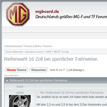
Unbeantwortete Themen
|
Aktive Themen
Foren-Übersicht
»
speakers corner
»
MGF | MGTF Tuning
Reifenwahl 16 Zoll bei sportlicher Fahrweise.
Seite
6
von
7
[ 129 Beiträge ]
Druckansicht
Reifenwahl 16 Zoll bei sportlicher Fahrweise.
Autor
vobbe
Re: Reifenwahl 16 Zoll bei sportlicher Fahrweise.
So, endlich ist es so weit: ich habe mein Auto wieder
Mit den 2,3 vo und 2,5 hi bei den 215er Hankooks ru