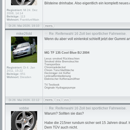
Bilsteine drinhabe. Also eigentlich ein komplett neues 
Registriert:
Mi 24. Dez
2008, 14:14
Beiträge:
113
Wohnort:
Frankfurt/Main
Di 26. Mai 2026, 19:10
mike26dd
Re: Reifenwahl 16 Zoll bei sportlicher Fahrweise.
Wenn du aber voll einlenkst schleift jetzt der Gummi
_________________
MG TF 135 Cool Blue BJ 2004
Lexus smoked Rückleuchten
Smoked dritte Bremsleuchte
Transportbox
Registriert:
Di 4. Jan
Chromtankdeckel
Chrom Türschließbleche
2011, 15:22
Heckträger mit Koffer
Beiträge:
651
Lenkradfernbedienung
Wohnort:
Dresden
Elektrischer Kofferraumöffner
T4 Testbook
Originale Hydragaspumpe
Di 26. Mai 2026, 22:12
vobbe
Re: Reifenwahl 16 Zoll bei sportlicher Fahrweise.
Warum? Sollten sie das?
Habe die 215ner rundum sicher seit 15 Jahren drauf. Is
Dem TÜV auch nicht.