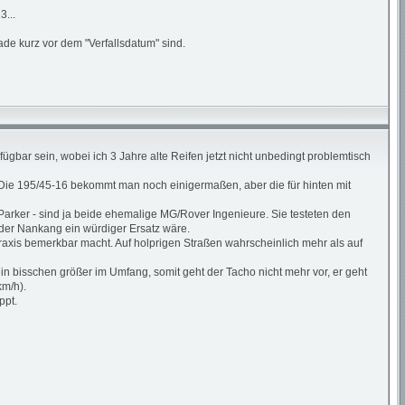
3...
ade kurz vor dem "Verfallsdatum" sind.
ügbar sein, wobei ich 3 Jahre alte Reifen jetzt nicht unbedingt problemtisch
 Die 195/45-16 bekommt man noch einigermaßen, aber die für hinten mit
arker - sind ja beide ehemalige MG/Rover Ingenieure. Sie testeten den
der Nankang ein würdiger Ersatz wäre.
rpraxis bemerkbar macht. Auf holprigen Straßen wahrscheinlich mehr als auf
n bisschen größer im Umfang, somit geht der Tacho nicht mehr vor, er geht
km/h).
ppt.