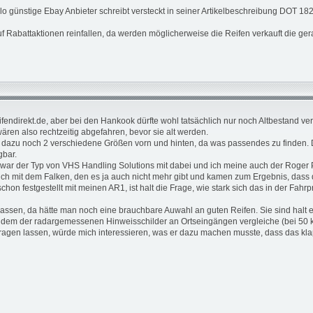
alo günstige Ebay Anbieter schreibt versteckt in seiner Artikelbeschreibung DOT 182
uf Rabattaktionen reinfallen, da werden möglicherweise die Reifen verkauft die ger
endirekt.de, aber bei den Hankook dürfte wohl tatsächlich nur noch Altbestand verf
wären also rechtzeitig abgefahren, bevor sie alt werden.
nd dazu noch 2 verschiedene Größen vorn und hinten, da was passendes zu finden.
gbar.
war der Typ von VHS Handling Solutions mit dabei und ich meine auch der Roger P
h mit dem Falken, den es ja auch nicht mehr gibt und kamen zum Ergebnis, dass 
hon festgestellt mit meinen AR1, ist halt die Frage, wie stark sich das in der Fah
assen, da hätte man noch eine brauchbare Auwahl an guten Reifen. Sie sind halt ei
 dem der radargemessenen Hinweisschilder an Ortseingängen vergleiche (bei 50 
tragen lassen, würde mich interessieren, was er dazu machen musste, dass das kla