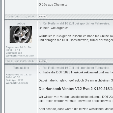
Grüße aus Chemnitz
Di 16. Jun 2026, 14:44
vobbe
Re: Reifenwahl 16 Zoll bei sportlicher Fahrweise.
Oh nein, wie ärgerlich!
Würde ich zurückgehen lassen! Ich habe mit Online-R
und erfragen die DOT. Ist es mir wert, zumal der Wage
Registriert:
Mi 24. Dez
2008, 14:14
Beiträge:
113
Wohnort:
Frankfurt/Main
Mi 17. Jun 2026, 06:47
Tomcatciller
Re: Reifenwahl 16 Zoll bei sportlicher Fahrweise.
Ich habe die DOT 1823 Hankook reklamiert und war heu
Registriert:
So 13. Jul
2014, 00:58
Beiträge:
1211
Dabei habe ich gleich gefragt, ob Sie mir nicht einen
Wohnort:
Chemnitz
Die Hankook Ventus V12 Evo 2 K120 215/4
Wir wissen von Vobbe das die letzte bekannte DOT 2325 
alte Reifen werden verkauft. Ich werde berichten was
Sehr schade, dass waren die letzten westlichen Marke