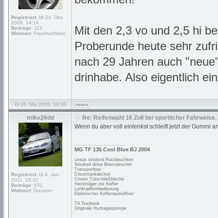
Registriert:
Mi 24. Dez
2008, 14:14
Mit den 2,3 vo und 2,5 hi b
Beiträge:
113
Wohnort:
Frankfurt/Main
Proberunde heute sehr zufri
nach 29 Jahren auch "neue
drinhabe. Also eigentlich ei
Di 26. Mai 2026, 19:10
mike26dd
Re: Reifenwahl 16 Zoll bei sportlicher Fahrweise.
Wenn du aber voll einlenkst schleift jetzt der Gummi
_________________
MG TF 135 Cool Blue BJ 2004
Lexus smoked Rückleuchten
Smoked dritte Bremsleuchte
Transportbox
Registriert:
Di 4. Jan
Chromtankdeckel
Chrom Türschließbleche
2011, 15:22
Heckträger mit Koffer
Beiträge:
651
Lenkradfernbedienung
Wohnort:
Dresden
Elektrischer Kofferraumöffner
T4 Testbook
Originale Hydragaspumpe