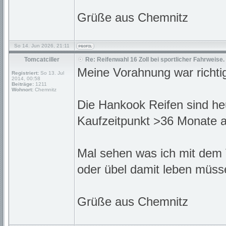
Grüße aus Chemnitz
So 14. Jun 2026, 21:11
Tomcatciller
Re: Reifenwahl 16 Zoll bei sportlicher Fahrweise.
Meine Vorahnung war richti
Registriert:
So 13. Jul
2014, 00:58
Beiträge:
1211
Wohnort:
Chemnitz
Die Hankook Reifen sind h
Kaufzeitpunkt >36 Monate al
Mal sehen was ich mit dem 
oder übel damit leben müss
Grüße aus Chemnitz