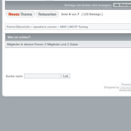
Beiträge der letzten Zeit anzeigen:
Seite
6
von
7
[ 129 Beiträge ]
Foren-Übersicht
»
speakers corner
»
MGF | MGTF Tuning
Wer ist online?
Mitglieder in diesem Forum: 0 Mitglieder und 2 Gäste
Suche nach:
Powere
Designed by
Vjachesl
Deutsche