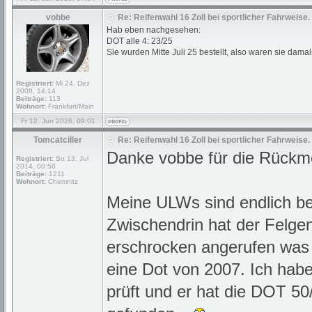
vobbe
Re: Reifenwahl 16 Zoll bei sportlicher Fahrweise.
Hab eben nachgesehen:
DOT alle 4: 23/25
Sie wurden Mitte Juli 25 bestellt, also waren sie damals
Registriert:
Mi 24. Dez
2008, 14:14
Beiträge:
113
Wohnort:
Frankfurt/Main
Fr 12. Jun 2026, 09:01
Tomcatciller
Re: Reifenwahl 16 Zoll bei sportlicher Fahrweise.
Danke vobbe für die Rückm
Registriert:
So 13. Jul
2014, 00:58
Beiträge:
1211
Wohnort:
Chemnitz
Meine ULWs sind endlich be
Zwischendrin hat der Felgen
erschrocken angerufen was 
eine Dot von 2007. Ich hab
prüft und er hat die DOT 50