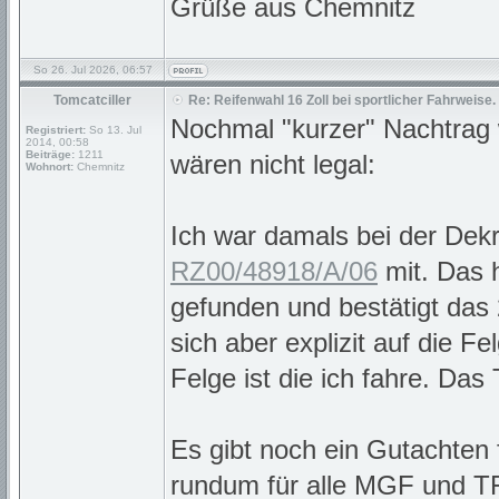
Grüße aus Chemnitz
So 26. Jul 2026, 06:57
Tomcatciller
Re: Reifenwahl 16 Zoll bei sportlicher Fahrweise.
Nochmal "kurzer" Nachtrag w
Registriert:
So 13. Jul
2014, 00:58
Beiträge:
1211
wären nicht legal:
Wohnort:
Chemnitz
Ich war damals bei der Dek
RZ00/48918/A/06
mit. Das 
gefunden und bestätigt das 
sich aber explizit auf die
Felge ist die ich fahre. Das
Es gibt noch ein Gutachten
rundum für alle MGF und TF