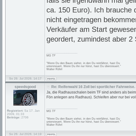
falls sie irgendwann mal ge
ca. 150 Euro). Ich brauche d
nicht eingetragen bekomme
Verkäufer am Start gewesen m
geordert, zumindest aber 2 
_________________
MG
TF
"Wenn Du den Baum siehst, in den Du reinfährst, hast Du
untersteuert. Wenn Du ihn nur hörst, hast Du übersteuert."
Walter Röhrl
So 26. Jul 2026, 14:17
speedsgood
Re: Reifenwahl 16 Zoll bei sportlicher Fahrweise.
Ja, die Radhausschalen beim TF sind anders als beim F
Fön anlegen ans Radhaus). Schleifen aber nur bei vol
_________________
Registriert:
Sa 17. Jan
MG
TF
2009, 01:33
Beiträge:
2706
"Wenn Du den Baum siehst, in den Du reinfährst, hast Du
untersteuert. Wenn Du ihn nur hörst, hast Du übersteuert."
Walter Röhrl
So 26. Jul 2026, 14:19