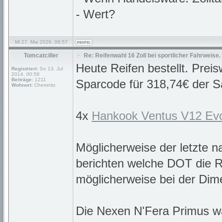
- Wert?
Mi 27. Mai 2026, 08:57
Tomcatciller
Re: Reifenwahl 16 Zoll bei sportlicher Fahrweise.
Heute Reifen bestellt. Prei
Registriert:
So 13. Jul
2014, 00:58
Beiträge:
1211
Sparcode für 318,74€ der Sa
Wohnort:
Chemnitz
4x
Hankook Ventus V12 Ev
Möglicherweise der letzte n
berichten welche DOT die R
möglicherweise bei der Dime
Die Nexen N'Fera Primus wa