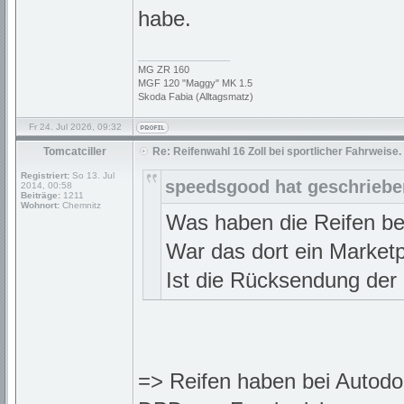
habe.
_________________
MG ZR 160
MGF 120 "Maggy" MK 1.5
Skoda Fabia (Alltagsmatz)
Fr 24. Jul 2026, 09:32
Tomcatciller
Re: Reifenwahl 16 Zoll bei sportlicher Fahrweise.
Registriert:
So 13. Jul
speedsgood hat geschriebe
2014, 00:58
Beiträge:
1211
Wohnort:
Chemnitz
Was haben die Reifen be
War das dort ein Market
Ist die Rücksendung der
=> Reifen haben bei Autodo