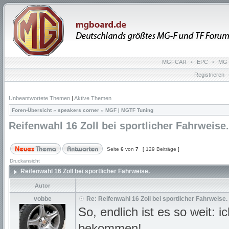
MGFCAR
•
EPC
•
MG 
Registrieren
Unbeantwortete Themen
|
Aktive Themen
Foren-Übersicht
»
speakers corner
»
MGF | MGTF Tuning
Reifenwahl 16 Zoll bei sportlicher Fahrweise.
Seite
6
von
7
[ 129 Beiträge ]
Druckansicht
Reifenwahl 16 Zoll bei sportlicher Fahrweise.
Autor
vobbe
Re: Reifenwahl 16 Zoll bei sportlicher Fahrweise.
So, endlich ist es so weit: 
bekommen!