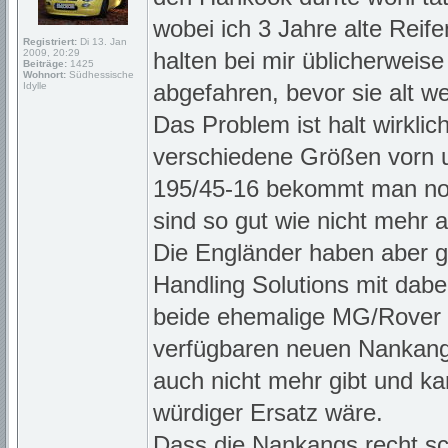
wobei ich 3 Jahre alte Reife
Registriert:
Di 13. Jan
2009, 20:29
halten bei mir üblicherweise
Beiträge:
1425
Wohnort:
Südhessische
abgefahren, bevor sie alt w
Idylle
Das Problem ist halt wirkli
verschiedene Größen vorn u
195/45-16 bekommt man noch
sind so gut wie nicht mehr 
Die Engländer haben aber 
Handling Solutions mit dabe
beide ehemalige MG/Rover I
verfügbaren neuen Nankang 
auch nicht mehr gibt und k
würdiger Ersatz wäre.
Dass die Nankangs recht sch