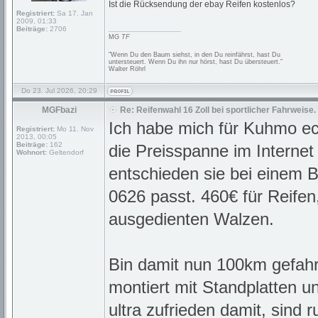
Ist die Rücksendung der ebay Reifen kostenlos?
Registriert:
Sa 17. Jan
2009, 01:33
_________________
Beiträge:
2706
MG
TF
"Wenn Du den Baum siehst, in den Du reinfährst, hast Du
untersteuert. Wenn Du ihn nur hörst, hast Du übersteuert."
Walter Röhrl
Do 23. Jul 2026, 20:29
MGFbazi
Re: Reifenwahl 16 Zoll bei sportlicher Fahrweise.
Ich habe mich für Kuhmo e
Registriert:
Mo 11. Nov
2013, 00:05
Beiträge:
162
die Preisspanne im Internet
Wohnort:
Geltendorf
entschieden sie bei einem 
0626 passt. 460€ für Reife
ausgedienten Walzen.
Bin damit nun 100km gefah
montiert mit Standplatten u
ultra zufrieden damit, sind r