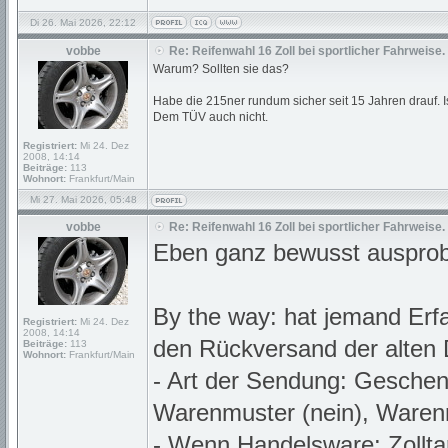
Di 26. Mai 2026, 22:12
vobbe
Re: Reifenwahl 16 Zoll bei sportlicher Fahrweise.
Warum? Sollten sie das?
Habe die 215ner rundum sicher seit 15 Jahren drauf. Is
Dem TÜV auch nicht.
Registriert:
Mi 24. Dez
2008, 14:14
Beiträge:
113
Wohnort:
Frankfurt/Main
Mi 27. Mai 2026, 05:48
vobbe
Re: Reifenwahl 16 Zoll bei sportlicher Fahrweise.
Eben ganz bewusst ausprobie
By the way: hat jemand Erfa
Registriert:
Mi 24. Dez
2008, 14:14
den Rückversand der alten
Beiträge:
113
Wohnort:
Frankfurt/Main
- Art der Sendung: Geschen
Warenmuster (nein), Warenr
- Wenn Handelsware: Zollt