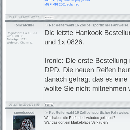
MGF Trophy 2001 trophy yellow
MGF MPI 2001 solar red
Di 21. Jul 2026, 07:47
Tomcatciller
Re: Reifenwahl 16 Zoll bei sportlicher Fahrweise.
Die letzte Hankook Bestel
Registriert:
So 13. Jul
2014, 00:58
Beiträge:
1211
und 1x 0826.
Wohnort:
Chemnitz
Ironie: Die erste Bestellun
DPD. Die neuen Reifen heut
danach gefragt das es eine 
wollte Sie nicht mitnehmen w
Do 23. Jul 2026, 18:55
speedsgood
Re: Reifenwahl 16 Zoll bei sportlicher Fahrweise.
Was haben die Reifen bei Autodoc gekostet?
War das dort ein Marketplace Verkäufer?