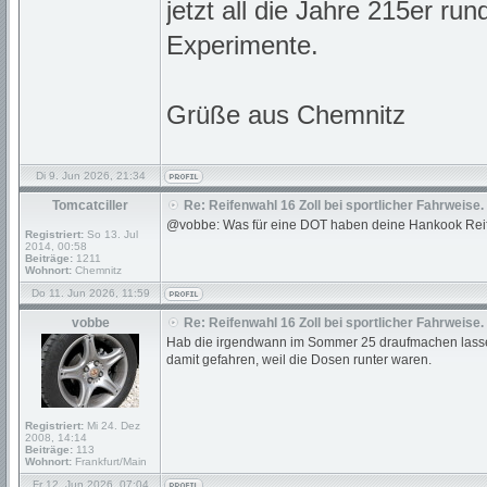
jetzt all die Jahre 215er 
Experimente.
Grüße aus Chemnitz
Di 9. Jun 2026, 21:34
Tomcatciller
Re: Reifenwahl 16 Zoll bei sportlicher Fahrweise.
@vobbe: Was für eine DOT haben deine Hankook Rei
Registriert:
So 13. Jul
2014, 00:58
Beiträge:
1211
Wohnort:
Chemnitz
Do 11. Jun 2026, 11:59
vobbe
Re: Reifenwahl 16 Zoll bei sportlicher Fahrweise.
Hab die irgendwann im Sommer 25 draufmachen lassen
damit gefahren, weil die Dosen runter waren.
Registriert:
Mi 24. Dez
2008, 14:14
Beiträge:
113
Wohnort:
Frankfurt/Main
Fr 12. Jun 2026, 07:04