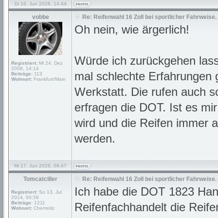
Di 16. Jun 2026, 14:44
vobbe
Re: Reifenwahl 16 Zoll bei sportlicher Fahrweise.
Oh nein, wie ärgerlich!
Würde ich zurückgehen lass
Registriert:
Mi 24. Dez
2008, 14:14
mal schlechte Erfahrungen 
Beiträge:
113
Wohnort:
Frankfurt/Main
Werkstatt. Die rufen auch 
erfragen die DOT. Ist es mi
wird und die Reifen immer a
werden.
Mi 17. Jun 2026, 06:47
Tomcatciller
Re: Reifenwahl 16 Zoll bei sportlicher Fahrweise.
Ich habe die DOT 1823 Hank
Registriert:
So 13. Jul
2014, 00:58
Beiträge:
1211
Reifenfachhandelt die Reife
Wohnort:
Chemnitz