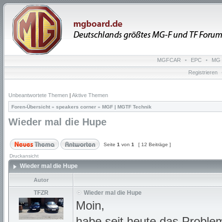
MGFCAR
•
EPC
•
MG 
Registrieren
Unbeantwortete Themen
|
Aktive Themen
Foren-Übersicht
»
speakers corner
»
MGF | MGTF Technik
Wieder mal die Hupe
Seite
1
von
1
[ 12 Beiträge ]
Druckansicht
Wieder mal die Hupe
Autor
TFZR
Wieder mal die Hupe
Moin,
habe seit heute das Proble