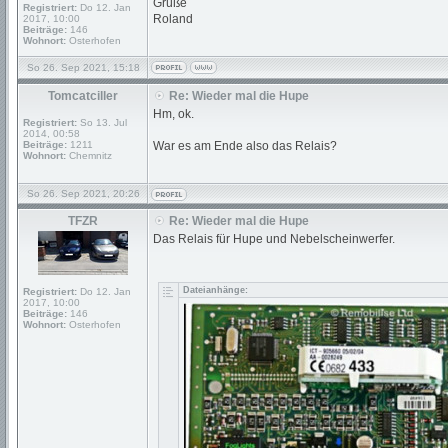
Grüße
Registriert:
Do 12. Jan
Roland
2017, 10:00
Beiträge:
146
Wohnort:
Osterhofen
So 26. Sep 2021, 15:18
Tomcatciller
Re: Wieder mal die Hupe
Hm, ok.
Registriert:
So 13. Jul
2014, 00:58
Beiträge:
1211
War es am Ende also das Relais?
Wohnort:
Chemnitz
So 26. Sep 2021, 20:26
TFZR
Re: Wieder mal die Hupe
Das Relais für Hupe und Nebelscheinwerfer.
Dateianhänge:
Registriert:
Do 12. Jan
2017, 10:00
Beiträge:
146
Wohnort:
Osterhofen