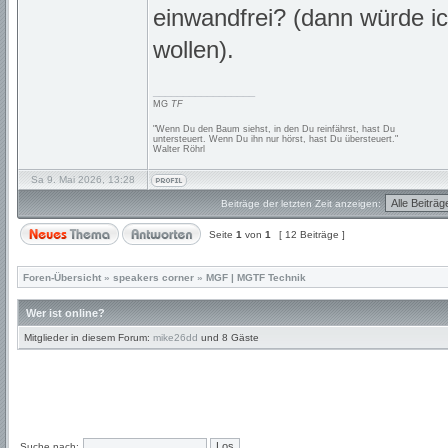
einwandfrei? (dann würde ic
wollen).
_________________
MG
TF
"Wenn Du den Baum siehst, in den Du reinfährst, hast Du
untersteuert. Wenn Du ihn nur hörst, hast Du übersteuert."
Walter Röhrl
Sa 9. Mai 2026, 13:28
Beiträge der letzten Zeit anzeigen:
Seite
1
von
1
[ 12 Beiträge ]
Foren-Übersicht
»
speakers corner
»
MGF | MGTF Technik
Wer ist online?
Mitglieder in diesem Forum:
mike26dd
und 8 Gäste
Suche nach: