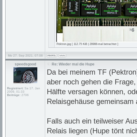
Pektron.jpg [ 112.75 KiB | 28988-mal betrachtet ]
Mo 27. Sep 2021, 07:08
speedsgood
Re: Wieder mal die Hupe
Da bei meinem TF (Pektron) 
aber noch gehen die Frage, 
Registriert:
Sa 17. Jan
Hälfte versagen können, ode
2009, 01:33
Beiträge:
2706
Relaisgehäuse gemeinsam 
Falls auch ein teilweiser Au
Relais liegen (Hupe tönt nic