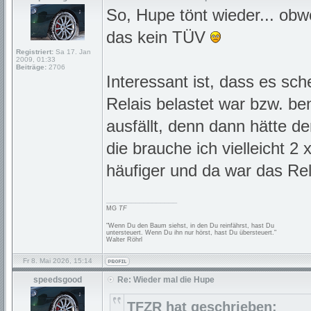
So, Hupe tönt wieder... obwo
das kein TÜV
Registriert:
Sa 17. Jan
2009, 01:33
Beiträge:
2706
Interessant ist, dass es sch
Relais belastet war bzw. be
ausfällt, denn dann hätte d
die brauche ich vielleicht 2
häufiger und da war das Rel
_________________
MG
TF
"Wenn Du den Baum siehst, in den Du reinfährst, hast Du
untersteuert. Wenn Du ihn nur hörst, hast Du übersteuert."
Walter Röhrl
Fr 8. Mai 2026, 15:14
speedsgood
Re: Wieder mal die Hupe
TFZR hat geschrieben: