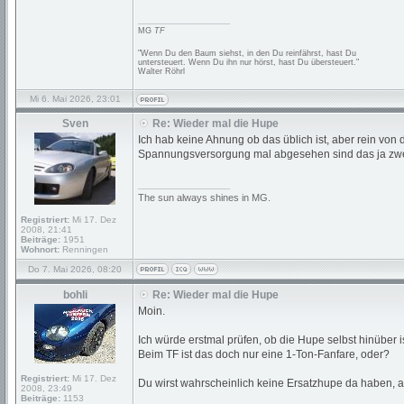
_________________
MG
TF
"Wenn Du den Baum siehst, in den Du reinfährst, hast Du
untersteuert. Wenn Du ihn nur hörst, hast Du übersteuert."
Walter Röhrl
Mi 6. Mai 2026, 23:01
Sven
Re: Wieder mal die Hupe
Ich hab keine Ahnung ob das üblich ist, aber rein von
Spannungsversorgung mal abgesehen sind das ja zwei
_________________
The sun always shines in MG.
Registriert:
Mi 17. Dez
2008, 21:41
Beiträge:
1951
Wohnort:
Renningen
Do 7. Mai 2026, 08:20
bohli
Re: Wieder mal die Hupe
Moin.
Ich würde erstmal prüfen, ob die Hupe selbst hinüber is
Beim TF ist das doch nur eine 1-Ton-Fanfare, oder?
Registriert:
Mi 17. Dez
Du wirst wahrscheinlich keine Ersatzhupe da haben, a
2008, 23:49
Beiträge:
1153