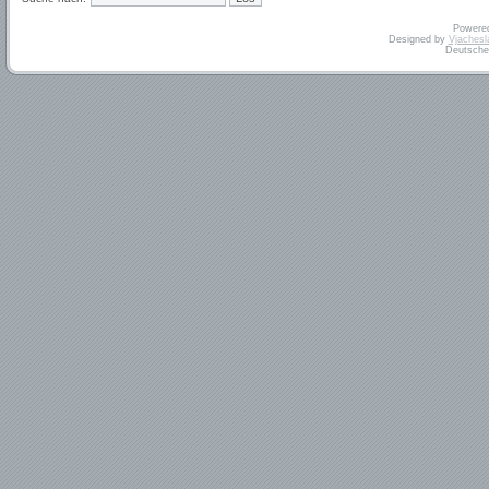
Powere
Designed by
Vjachesl
Deutsche