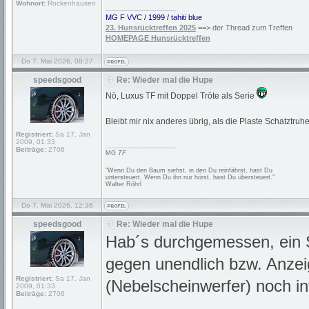
Wohnort:
Rockenhausen
_________________
MG F VVC / 1999 / tahiti blue
23. Hunsrücktreffen 2025
==> der Thread zum Treffen
HOMEPAGE Hunsrücktreffen
Do 7. Mai 2026, 08:27
speedsgood
Re: Wieder mal die Hupe
Nö, Luxus TF mit Doppel Tröte als Serie
Bleibt mir nix anderes übrig, als die Plaste Schatz
Registriert:
Sa 17. Jan
2009, 01:33
_________________
Beiträge:
2706
MG
TF
"Wenn Du den Baum siehst, in den Du reinfährst, hast Du
untersteuert. Wenn Du ihn nur hörst, hast Du übersteuert."
Walter Röhrl
Do 7. Mai 2026, 12:36
speedsgood
Re: Wieder mal die Hupe
Hab´s durchgemessen, ein S
gegen unendlich bzw. Anzei
Registriert:
Sa 17. Jan
(Nebelscheinwerfer) noch in
2009, 01:33
Beiträge:
2706