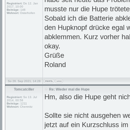
Registriert:
Do 12. Jan
2017, 10:00
musste nur die Hupe trötete
Beiträge:
146
Wohnort:
Osterhofen
Sobald ich die Batterie abk
den Hupknopf drücke egal we
abklemmen. Kurz vorher hab
okay.
Grüße
Roland
So 26. Sep 2021, 14:28
Tomcatciller
Re: Wieder mal die Hupe
Hm, also die Hupe geht nic
Registriert:
So 13. Jul
2014, 00:58
Beiträge:
1211
Wohnort:
Chemnitz
Sollte sie nicht ausgehen 
jetzt auf ein Kurzschluss i