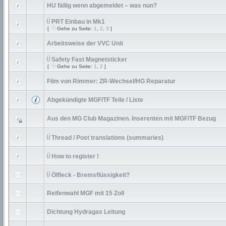
HU fällig wenn abgemeldet – was nun?
PRT Einbau in Mk1
[
Gehe zu Seite:
1
,
2
,
3
]
Arbeitsweise der VVC Unit
Safety Fast Magnetsticker
[
Gehe zu Seite:
1
,
2
]
Film von Rimmer: ZR-Wechsel/HG Reparatur
Abgekündigte MGF/TF Teile / Liste
Aus den MG Club Magazinen. Inserenten mit MGF/TF Bezug
Thread / Post translations (summaries)
How to register !
Ölfleck - Bremsflüssigkeit?
Reifenwahl MGF mit 15 Zoll
Dichtung Hydragas Leitung