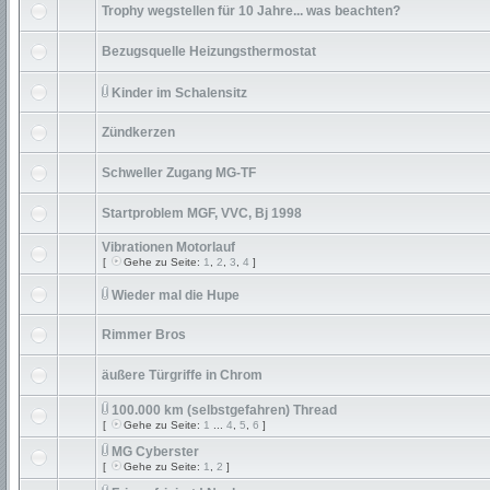
Trophy wegstellen für 10 Jahre... was beachten?
Bezugsquelle Heizungsthermostat
Kinder im Schalensitz
Zündkerzen
Schweller Zugang MG-TF
Startproblem MGF, VVC, Bj 1998
Vibrationen Motorlauf
[
Gehe zu Seite:
1
,
2
,
3
,
4
]
Wieder mal die Hupe
Rimmer Bros
äußere Türgriffe in Chrom
100.000 km (selbstgefahren) Thread
[
Gehe zu Seite:
1
...
4
,
5
,
6
]
MG Cyberster
[
Gehe zu Seite:
1
,
2
]