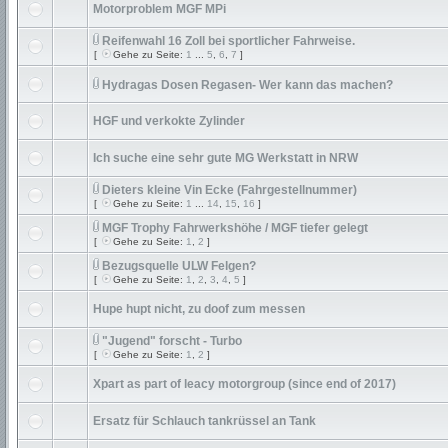
Motorproblem MGF MPi
Reifenwahl 16 Zoll bei sportlicher Fahrweise.
[
Gehe zu Seite:
1
...
5
,
6
,
7
]
Hydragas Dosen Regasen- Wer kann das machen?
HGF und verkokte Zylinder
Ich suche eine sehr gute MG Werkstatt in NRW
Dieters kleine Vin Ecke (Fahrgestellnummer)
[
Gehe zu Seite:
1
...
14
,
15
,
16
]
MGF Trophy Fahrwerkshöhe / MGF tiefer gelegt
[
Gehe zu Seite:
1
,
2
]
Bezugsquelle ULW Felgen?
[
Gehe zu Seite:
1
,
2
,
3
,
4
,
5
]
Hupe hupt nicht, zu doof zum messen
"Jugend" forscht - Turbo
[
Gehe zu Seite:
1
,
2
]
Xpart as part of leacy motorgroup (since end of 2017)
Ersatz für Schlauch tankrüssel an Tank