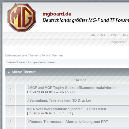
MGFCAR
•
EPC
•
MG 
Registrieren
Unbeantwortete Themen
|
Aktive Themen
Foren-Übersicht
»
speakers corner
Aktive Themen
Themen
MGF und MGF Trophy Stickstoffkammer reaktivieren
[
Gehe zu Seite:
1
...
16
,
17
,
18
]
Sammlung: Teile aus dem 3D Drucker
MG Rover Werkstattliste *update* ... + POI Listen
[
Gehe zu Seite:
1
...
9
,
10
,
11
]
Remote-Thermostat - Alternativlösung zum PRT