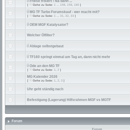
Friese frisiert ! Na dann ...
[
Gehe zu Seite:
1
...
158
,
159
,
160
]
MG TF Turbo Forumskauf - wer macht mit?
[
Gehe zu Seite:
1
...
31
,
32
,
33
]
OEM MGF Katalysator?
Welcher Ölfilter?
Ablage selbstgebaut
TF160 springt einmal am Tag an, dann nicht mehr
Ode an den MG TF
[
Gehe zu Seite:
1
,
2
]
MG Kalender 2026
[
Gehe zu Seite:
1
,
2
,
3
]
Uhr geht ständig nach
Befestigung (Lagerung) Hilfsrahmen MGF vs MGTF
Forum
Forum