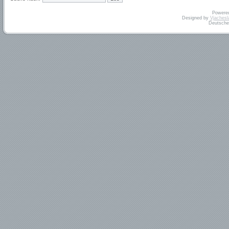
Powere
Designed by
Vjachesl
Deutsche