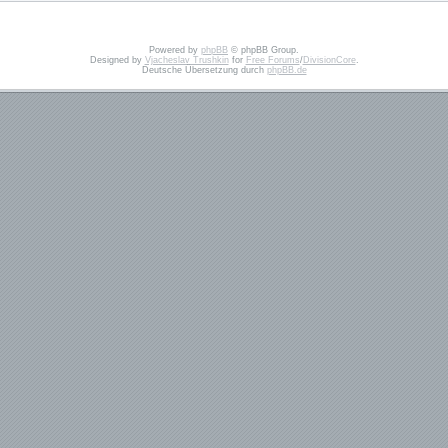
Powered by
phpBB
© phpBB Group.
Designed by
Vjacheslav Trushkin
for
Free Forums
/
DivisionCore
.
Deutsche Übersetzung durch
phpBB.de