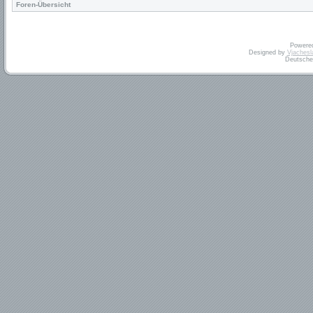
Foren-Übersicht
Powere
Designed by
Vjachesl
Deutsche