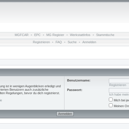
MGFCAR
•
EPC
•
MG Register
•
WerkstattInfos
•
Stammtische
Registrieren
•
FAQ
•
Suche
•
Anmelden
Benutzername:
Registrieren
ng ist in wenigen Augenblicken erledigt und
trierten Benutzern auch zusätzliche
Passwort:
n Regelungen, bevor du dich registrierst.
Ich habe mei
ie
Mich bei 
Meinen Onl