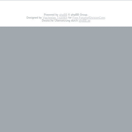
Powered by
phpBB
© phpBB Group.
Designed by
Vjacheslav Trushkin
for
Free Forums
/
DivisionCore
.
Deutsche Übersetzung durch
phpBB.de