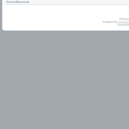
Foren-Übersicht
Powere
Designed by
Vjachesl
Deutsche