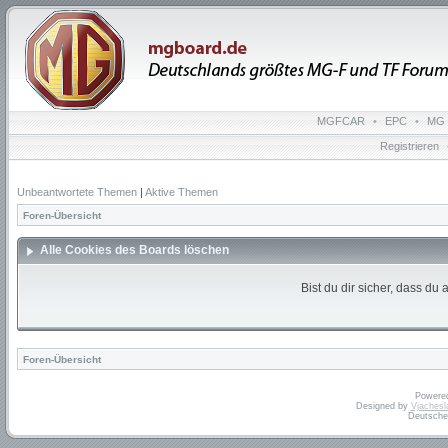
MGFCAR
•
EPC
•
MG 
Registrieren
Unbeantwortete Themen
|
Aktive Themen
Foren-Übersicht
Alle Cookies des Boards löschen
Bist du dir sicher, dass d
Foren-Übersicht
Powere
Designed by
Vjachesl
Deutsche