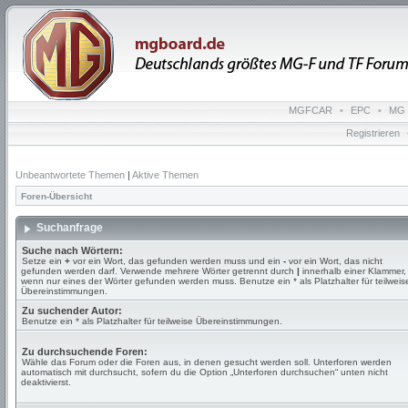
MGFCAR
•
EPC
•
MG 
Registrieren
Unbeantwortete Themen
|
Aktive Themen
Foren-Übersicht
Suchanfrage
Suche nach Wörtern:
Setze ein
+
vor ein Wort, das gefunden werden muss und ein
-
vor ein Wort, das nicht
gefunden werden darf. Verwende mehrere Wörter getrennt durch
|
innerhalb einer Klammer,
wenn nur eines der Wörter gefunden werden muss. Benutze ein * als Platzhalter für teilweis
Übereinstimmungen.
Zu suchender Autor:
Benutze ein * als Platzhalter für teilweise Übereinstimmungen.
Zu durchsuchende Foren:
Wähle das Forum oder die Foren aus, in denen gesucht werden soll. Unterforen werden
automatisch mit durchsucht, sofern du die Option „Unterforen durchsuchen“ unten nicht
deaktivierst.