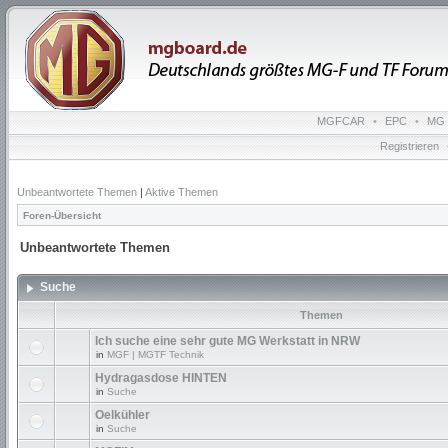
MGFCAR
•
EPC
•
MG 
Registrieren
Unbeantwortete Themen
|
Aktive Themen
Foren-Übersicht
Unbeantwortete Themen
Suche
Themen
Ich suche eine sehr gute MG Werkstatt in NRW
in
MGF | MGTF Technik
Hydragasdose HINTEN
in
Suche
Oelkühler
in
Suche