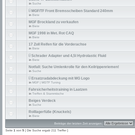
in
Suche
MGF/TF Front Bremsscheiben Standard 240mm
in
Biete
MGF Brockland zu verkaufen
in
Biete
MGF 1998 in Met. Rot CAQ
in
Biete
17 Zoll Reifen für die Vorderachse
in
Biete
Schrader Adapter und 4,5l Hydrolastic Fluid
in
Biete
Notfall: Suche Umlenkrolle für den Keilrippenriemen!
in
Suche
Ersatzradabdeckung mit MG Logo
in
MGF | MGTF Tuning
Fahrsicherheitstraining in Laatzen
in
Treffen & Stammtische
Beiges Verdeck
in
Suche
Rolllagerfüße (Knuckels)
in
Biete
Beiträge der letzten Zeit anzeigen:
Seite
1
von
5
[ Die Suche ergab 211 Treffer ]