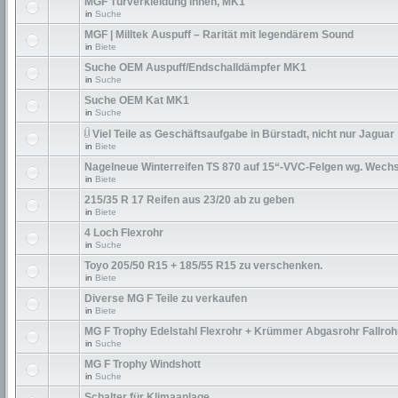
MGF Türverkleidung innen, MK1
in
Suche
MGF | Milltek Auspuff – Rarität mit legendärem Sound
in
Biete
Suche OEM Auspuff/Endschalldämpfer MK1
in
Suche
Suche OEM Kat MK1
in
Suche
Viel Teile as Geschäftsaufgabe in Bürstadt, nicht nur Jaguar
in
Biete
Nagelneue Winterreifen TS 870 auf 15“-VVC-Felgen wg. Wechs
in
Biete
215/35 R 17 Reifen aus 23/20 ab zu geben
in
Biete
4 Loch Flexrohr
in
Suche
Toyo 205/50 R15 + 185/55 R15 zu verschenken.
in
Biete
Diverse MG F Teile zu verkaufen
in
Biete
MG F Trophy Edelstahl Flexrohr + Krümmer Abgasrohr Fallroh
in
Suche
MG F Trophy Windshott
in
Suche
Schalter für Klimaanlage