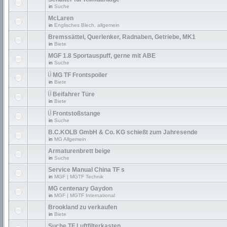
in
Suche
McLaren
in
Englisches Blech, allgemein
Bremssättel, Querlenker, Radnaben, Getriebe, MK1
in
Biete
MGF 1.8 Sportauspuff, gerne mit ABE
in
Suche
MG TF Frontspoiler
in
Biete
Beifahrer Türe
in
Biete
Frontstoßstange
in
Suche
B.C.KOLB GmbH & Co. KG schießt zum Jahresende
in
MG Allgemein
Armaturenbrett beige
in
Suche
Service Manual China TF s
in
MGF | MGTF Technik
MG centenary Gaydon
in
MGF | MGTF International
Brookland zu verkaufen
in
Biete
Suche TF Luftfilterkasten