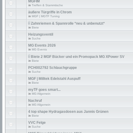
MGFIM
in
Treffen & Stammtische
äußere Türgriffe in Chrom
in
MGF | MGTF Tuning
Zahnriemen & Spannrolle *neu & unbenutzt*
in
Biete
Heizungsventil
in
Suche
MG Events 2026
in
MG Events
Biete 2 MGF Bücker und ein Promopack MG XPower SV
in
Biete
PCH002792 Schlauchgruppe
in
Suche
MGF | Milltek Edelstahl Auspuff
in
Biete
myTF goes smart...
in
MG Allgemein
Nachruf
in
MG Allgemein
4 top shape Hydragasdosen aus Jannis Grünen
in
Biete
VVC Felge
in
Suche