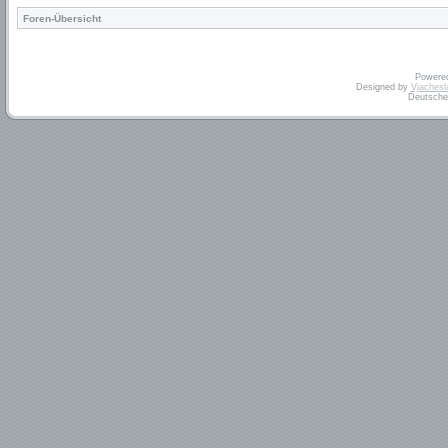
Foren-Übersicht
Powere
Designed by
Vjachesl
Deutsche