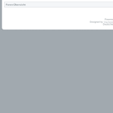
Foren-Übersicht
Powere
Designed by
Vjachesl
Deutsche