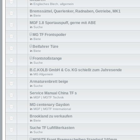
in
Englisches Blech, allgemein
Bremssättel, Querlenker, Radnaben, Getriebe, MK1
in
Biete
MGF 1.8 Sportauspuff, gerne mit ABE
in
Suche
MG TF Frontspoiler
in
Biete
Beifahrer Türe
in
Biete
Frontstoßstange
in
Suche
B.C.KOLB GmbH & Co. KG schießt zum Jahresende
in
MG Allgemein
Armaturenbrett beige
in
Suche
Service Manual China TF s
in
MGF | MGTF Technik
MG centenary Gaydon
in
MGF | MGTF International
Brookland zu verkaufen
in
Biete
Suche TF Luftfilterkasten
in
Suche
MGF/TF Front Bremsscheiben Standard 240mm