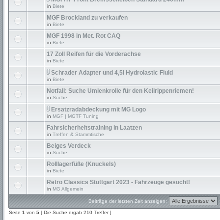
in
Biete
MGF Brockland zu verkaufen
in
Biete
MGF 1998 in Met. Rot CAQ
in
Biete
17 Zoll Reifen für die Vorderachse
in
Biete
Schrader Adapter und 4,5l Hydrolastic Fluid
in
Biete
Notfall: Suche Umlenkrolle für den Keilrippenriemen!
in
Suche
Ersatzradabdeckung mit MG Logo
in
MGF | MGTF Tuning
Fahrsicherheitstraining in Laatzen
in
Treffen & Stammtische
Beiges Verdeck
in
Suche
Rolllagerfüße (Knuckels)
in
Biete
Retro Classics Stuttgart 2023 - Fahrzeuge gesucht!
in
MG Allgemein
Beiträge der letzten Zeit anzeigen:
Seite
1
von
5
[ Die Suche ergab 210 Treffer ]