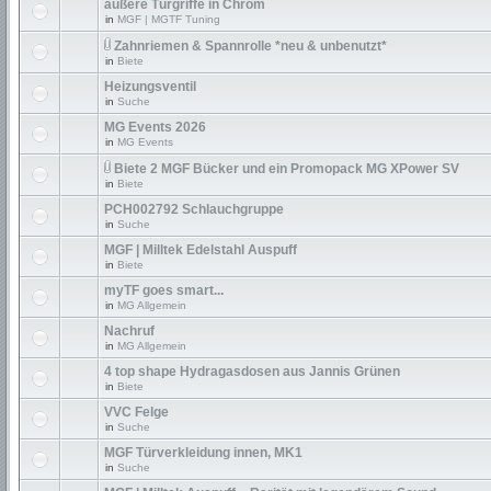
äußere Türgriffe in Chrom
in
MGF | MGTF Tuning
Zahnriemen & Spannrolle *neu & unbenutzt*
in
Biete
Heizungsventil
in
Suche
MG Events 2026
in
MG Events
Biete 2 MGF Bücker und ein Promopack MG XPower SV
in
Biete
PCH002792 Schlauchgruppe
in
Suche
MGF | Milltek Edelstahl Auspuff
in
Biete
myTF goes smart...
in
MG Allgemein
Nachruf
in
MG Allgemein
4 top shape Hydragasdosen aus Jannis Grünen
in
Biete
VVC Felge
in
Suche
MGF Türverkleidung innen, MK1
in
Suche