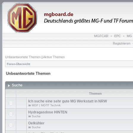
MGFCAR
•
EPC
•
MG 
Registrieren
Unbeantwortete Themen
|
Aktive Themen
Foren-Übersicht
Unbeantwortete Themen
Suche
Themen
Ich suche eine sehr gute MG Werkstatt in NRW
in
MGF | MGTF Technik
Hydragasdose HINTEN
in
Suche
Oelkühler
in
Suche