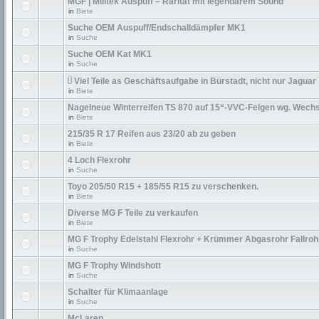
MGF | Milltek Auspuff – Rarität mit legendärem Sound
in
Biete
Suche OEM Auspuff/Endschalldämpfer MK1
in
Suche
Suche OEM Kat MK1
in
Suche
Viel Teile as Geschäftsaufgabe in Bürstadt, nicht nur Jaguar
in
Biete
Nagelneue Winterreifen TS 870 auf 15“-VVC-Felgen wg. Wechs
in
Biete
215/35 R 17 Reifen aus 23/20 ab zu geben
in
Biete
4 Loch Flexrohr
in
Suche
Toyo 205/50 R15 + 185/55 R15 zu verschenken.
in
Biete
Diverse MG F Teile zu verkaufen
in
Biete
MG F Trophy Edelstahl Flexrohr + Krümmer Abgasrohr Fallroh
in
Suche
MG F Trophy Windshott
in
Suche
Schalter für Klimaanlage
in
Suche
McLaren