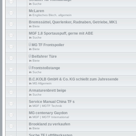
in
Suche
McLaren
in
Englisches Blech, allgemein
Bremssättel, Querlenker, Radnaben, Getriebe, MK1
in
Biete
MGF 1.8 Sportauspuff, gerne mit ABE
in
Suche
MG TF Frontspoiler
in
Biete
Beifahrer Türe
in
Biete
Frontstoßstange
in
Suche
B.C.KOLB GmbH & Co. KG schießt zum Jahresende
in
MG Allgemein
Armaturenbrett beige
in
Suche
Service Manual China TF s
in
MGF | MGTF Technik
MG centenary Gaydon
in
MGF | MGTF International
Brookland zu verkaufen
in
Biete
Suche TF Luftfilterkasten