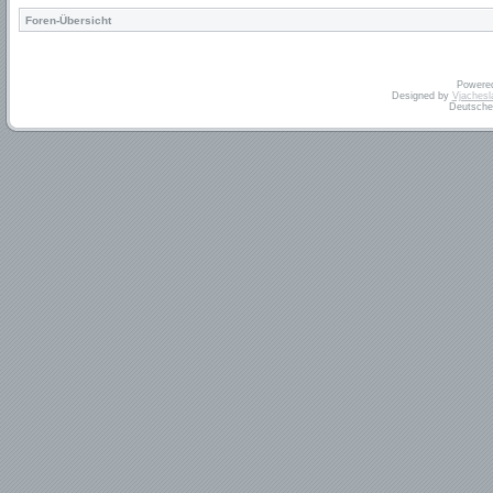
Foren-Übersicht
Powere
Designed by
Vjachesl
Deutsche