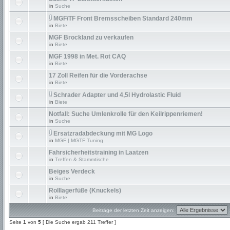
in
Suche
MGF/TF Front Bremsscheiben Standard 240mm
in
Biete
MGF Brockland zu verkaufen
in
Biete
MGF 1998 in Met. Rot CAQ
in
Biete
17 Zoll Reifen für die Vorderachse
in
Biete
Schrader Adapter und 4,5l Hydrolastic Fluid
in
Biete
Notfall: Suche Umlenkrolle für den Keilrippenriemen!
in
Suche
Ersatzradabdeckung mit MG Logo
in
MGF | MGTF Tuning
Fahrsicherheitstraining in Laatzen
in
Treffen & Stammtische
Beiges Verdeck
in
Suche
Rolllagerfüße (Knuckels)
in
Biete
Beiträge der letzten Zeit anzeigen:
Seite
1
von
5
[ Die Suche ergab 211 Treffer ]