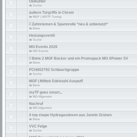
Oelkühler
in
Suche
äußere Türgriffe in Chrom
in
MGF | MGTF Tuning
Zahnriemen & Spannrolle *neu & unbenutzt*
in
Biete
Heizungsventil
in
Suche
MG Events 2026
in
MG Events
Biete 2 MGF Bücker und ein Promopack MG XPower SV
in
Biete
PCH002792 Schlauchgruppe
in
Suche
MGF | Milltek Edelstahl Auspuff
in
Biete
myTF goes smart...
in
MG Allgemein
Nachruf
in
MG Allgemein
4 top shape Hydragasdosen aus Jannis Grünen
in
Biete
VVC Felge
in
Suche