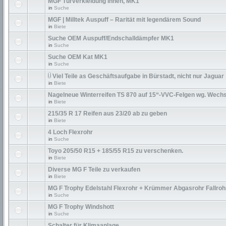
MGF Türverkleidung innen, MK1
in
Suche
MGF | Milltek Auspuff – Rarität mit legendärem Sound
in
Biete
Suche OEM Auspuff/Endschalldämpfer MK1
in
Suche
Suche OEM Kat MK1
in
Suche
Viel Teile as Geschäftsaufgabe in Bürstadt, nicht nur Jaguar
in
Biete
Nagelneue Winterreifen TS 870 auf 15“-VVC-Felgen wg. Wechs
in
Biete
215/35 R 17 Reifen aus 23/20 ab zu geben
in
Biete
4 Loch Flexrohr
in
Suche
Toyo 205/50 R15 + 185/55 R15 zu verschenken.
in
Biete
Diverse MG F Teile zu verkaufen
in
Biete
MG F Trophy Edelstahl Flexrohr + Krümmer Abgasrohr Fallroh
in
Suche
MG F Trophy Windshott
in
Suche
Schalter für Klimaanlage