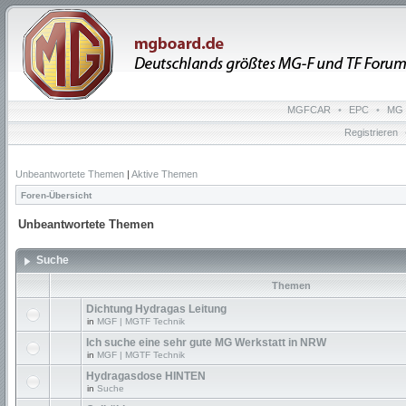
MGFCAR
•
EPC
•
MG 
Registrieren
Unbeantwortete Themen
|
Aktive Themen
Foren-Übersicht
Unbeantwortete Themen
Suche
Themen
Dichtung Hydragas Leitung
in
MGF | MGTF Technik
Ich suche eine sehr gute MG Werkstatt in NRW
in
MGF | MGTF Technik
Hydragasdose HINTEN
in
Suche