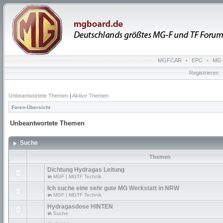
MGFCAR
•
EPC
•
MG 
Registrieren
Unbeantwortete Themen
|
Aktive Themen
Foren-Übersicht
Unbeantwortete Themen
Suche
Themen
Dichtung Hydragas Leitung
in
MGF | MGTF Technik
Ich suche eine sehr gute MG Werkstatt in NRW
in
MGF | MGTF Technik
Hydragasdose HINTEN
in
Suche