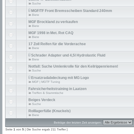
in
Suche
MGF/TF Front Bremsscheiben Standard 240mm
in
Biete
MGF Brockland zu verkaufen
in
Biete
MGF 1998 in Met. Rot CAQ
in
Biete
17 Zoll Reifen für die Vorderachse
in
Biete
Schrader Adapter und 4,5l Hydrolastic Fluid
in
Biete
Notfall: Suche Umlenkrolle für den Keilrippenriemen!
in
Suche
Ersatzradabdeckung mit MG Logo
in
MGF | MGTF Tuning
Fahrsicherheitstraining in Laatzen
in
Treffen & Stammtische
Beiges Verdeck
in
Suche
Rolllagerfüße (Knuckels)
in
Biete
Beiträge der letzten Zeit anzeigen:
Seite
1
von
5
[ Die Suche ergab 211 Treffer ]