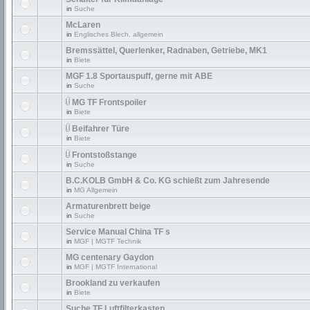
in
Suche
McLaren
in
Englisches Blech, allgemein
Bremssättel, Querlenker, Radnaben, Getriebe, MK1
in
Biete
MGF 1.8 Sportauspuff, gerne mit ABE
in
Suche
MG TF Frontspoiler
in
Biete
Beifahrer Türe
in
Biete
Frontstoßstange
in
Suche
B.C.KOLB GmbH & Co. KG schießt zum Jahresende
in
MG Allgemein
Armaturenbrett beige
in
Suche
Service Manual China TF s
in
MGF | MGTF Technik
MG centenary Gaydon
in
MGF | MGTF International
Brookland zu verkaufen
in
Biete
Suche TF Luftfilterkasten