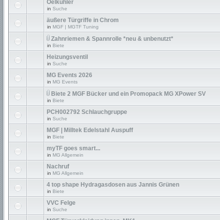
Oelkühler
in
Suche
äußere Türgriffe in Chrom
in
MGF | MGTF Tuning
Zahnriemen & Spannrolle *neu & unbenutzt*
in
Biete
Heizungsventil
in
Suche
MG Events 2026
in
MG Events
Biete 2 MGF Bücker und ein Promopack MG XPower SV
in
Biete
PCH002792 Schlauchgruppe
in
Suche
MGF | Milltek Edelstahl Auspuff
in
Biete
myTF goes smart...
in
MG Allgemein
Nachruf
in
MG Allgemein
4 top shape Hydragasdosen aus Jannis Grünen
in
Biete
VVC Felge
in
Suche