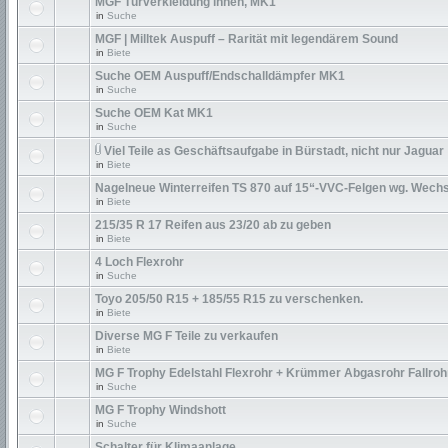
MGF Türverkleidung innen, MK1
in
Suche
MGF | Milltek Auspuff – Rarität mit legendärem Sound
in
Biete
Suche OEM Auspuff/Endschalldämpfer MK1
in
Suche
Suche OEM Kat MK1
in
Suche
Viel Teile as Geschäftsaufgabe in Bürstadt, nicht nur Jaguar
in
Biete
Nagelneue Winterreifen TS 870 auf 15“-VVC-Felgen wg. Wechs
in
Biete
215/35 R 17 Reifen aus 23/20 ab zu geben
in
Biete
4 Loch Flexrohr
in
Suche
Toyo 205/50 R15 + 185/55 R15 zu verschenken.
in
Biete
Diverse MG F Teile zu verkaufen
in
Biete
MG F Trophy Edelstahl Flexrohr + Krümmer Abgasrohr Fallroh
in
Suche
MG F Trophy Windshott
in
Suche
Schalter für Klimaanlage