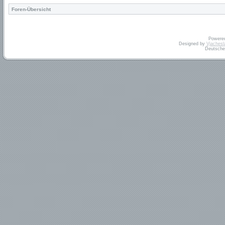
Foren-Übersicht
Powere
Designed by
Vjachesl
Deutsche