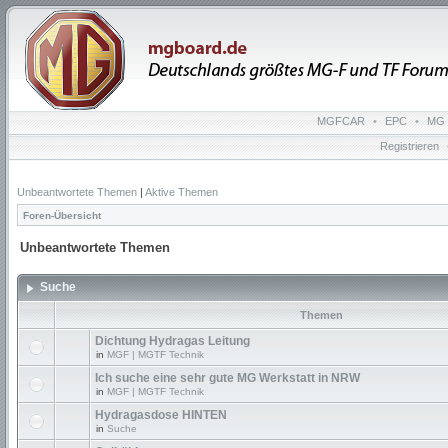
MGFCAR
•
EPC
•
MG 
Registrieren
Unbeantwortete Themen
|
Aktive Themen
Foren-Übersicht
Unbeantwortete Themen
Suche
Themen
Dichtung Hydragas Leitung
in
MGF | MGTF Technik
Ich suche eine sehr gute MG Werkstatt in NRW
in
MGF | MGTF Technik
Hydragasdose HINTEN
in
Suche