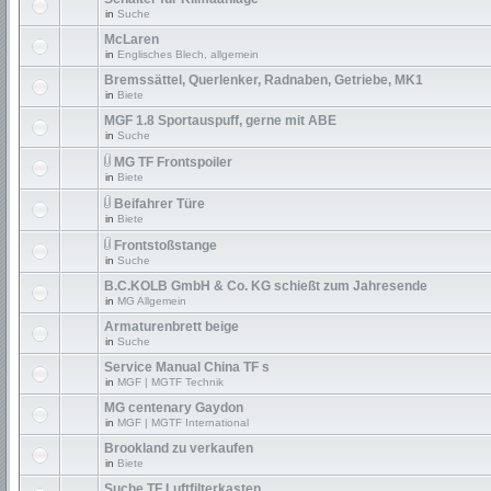
in
Suche
McLaren
in
Englisches Blech, allgemein
Bremssättel, Querlenker, Radnaben, Getriebe, MK1
in
Biete
MGF 1.8 Sportauspuff, gerne mit ABE
in
Suche
MG TF Frontspoiler
in
Biete
Beifahrer Türe
in
Biete
Frontstoßstange
in
Suche
B.C.KOLB GmbH & Co. KG schießt zum Jahresende
in
MG Allgemein
Armaturenbrett beige
in
Suche
Service Manual China TF s
in
MGF | MGTF Technik
MG centenary Gaydon
in
MGF | MGTF International
Brookland zu verkaufen
in
Biete
Suche TF Luftfilterkasten