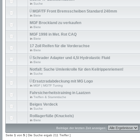
in
Suche
MGF/TF Front Bremsscheiben Standard 240mm
in
Biete
MGF Brockland zu verkaufen
in
Biete
MGF 1998 in Met. Rot CAQ
in
Biete
17 Zoll Reifen für die Vorderachse
in
Biete
Schrader Adapter und 4,5l Hydrolastic Fluid
in
Biete
Notfall: Suche Umlenkrolle für den Keilrippenriemen!
in
Suche
Ersatzradabdeckung mit MG Logo
in
MGF | MGTF Tuning
Fahrsicherheitstraining in Laatzen
in
Treffen & Stammtische
Beiges Verdeck
in
Suche
Rolllagerfüße (Knuckels)
in
Biete
Beiträge der letzten Zeit anzeigen:
Seite
1
von
5
[ Die Suche ergab 211 Treffer ]