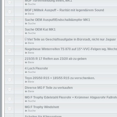
MGF Türverkleidung innen, MK1
in
Suche
MGF | Milltek Auspuff – Rarität mit legendärem Sound
in
Biete
Suche OEM Auspuff/Endschalldämpfer MK1
in
Suche
Suche OEM Kat MK1
in
Suche
Viel Teile as Geschäftsaufgabe in Bürstadt, nicht nur Jaguar
in
Biete
Nagelneue Winterreifen TS 870 auf 15“-VVC-Felgen wg. Wechs
in
Biete
215/35 R 17 Reifen aus 23/20 ab zu geben
in
Biete
4 Loch Flexrohr
in
Suche
Toyo 205/50 R15 + 185/55 R15 zu verschenken.
in
Biete
Diverse MG F Teile zu verkaufen
in
Biete
MG F Trophy Edelstahl Flexrohr + Krümmer Abgasrohr Fallroh
in
Suche
MG F Trophy Windshott
in
Suche
Schalter für Klimaanlage