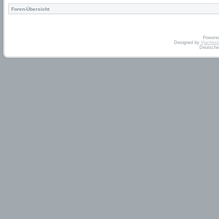
Foren-Übersicht
Powere
Designed by
Vjachesl
Deutsche