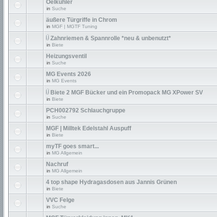
Oelkühler
in
Suche
äußere Türgriffe in Chrom
in
MGF | MGTF Tuning
Zahnriemen & Spannrolle *neu & unbenutzt*
in
Biete
Heizungsventil
in
Suche
MG Events 2026
in
MG Events
Biete 2 MGF Bücker und ein Promopack MG XPower SV
in
Biete
PCH002792 Schlauchgruppe
in
Suche
MGF | Milltek Edelstahl Auspuff
in
Biete
myTF goes smart...
in
MG Allgemein
Nachruf
in
MG Allgemein
4 top shape Hydragasdosen aus Jannis Grünen
in
Biete
VVC Felge
in
Suche