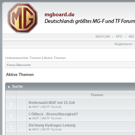
MGFCAR
•
EPC
•
MG 
Registrieren
Unbeantwortete Themen
|
Aktive Themen
Foren-Übersicht
Aktive Themen
Suche
Themen
Reifenwahl MGF mit 15 Zoll
in
MGF | MGTF Technik
Ölfleck - Bremsflüssigkeit?
in
MGF | MGTF Technik
Dichtung Hydragas Leitung
in
MGF | MGTF Technik