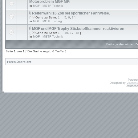
Motorproblem MGF MPi
in
MGF | MGTF Technik
Reifenwahl 16 Zoll bei sportlicher Fahrweise.
[
Gehe zu Seite:
1
...
5
,
6
,
7
]
in
MGF | MGTF Tuning
MGF und MGF Trophy Stickstoffkammer reaktivieren
[
Gehe zu Seite:
1
...
16
,
17
,
18
]
in
MGF | MGTF Technik
Beiträge der letzten Z
Seite
1
von
1
[ Die Suche ergab 6 Treffer ]
Foren-Übersicht
Powere
Designed by
Vjachesl
Deutsche