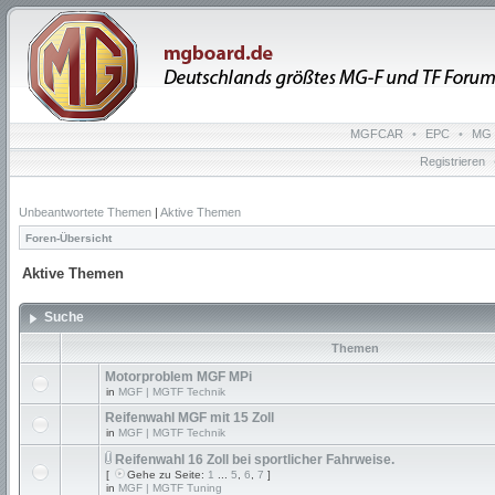
MGFCAR
•
EPC
•
MG 
Registrieren
Unbeantwortete Themen
|
Aktive Themen
Foren-Übersicht
Aktive Themen
Suche
Themen
Motorproblem MGF MPi
in
MGF | MGTF Technik
Reifenwahl MGF mit 15 Zoll
in
MGF | MGTF Technik
Reifenwahl 16 Zoll bei sportlicher Fahrweise.
[
Gehe zu Seite:
1
...
5
,
6
,
7
]
in
MGF | MGTF Tuning