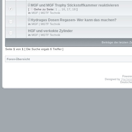
MGF und MGF Trophy Stickstoffkammer reaktivieren
[
Gehe zu Seite:
1
...
16
,
17
,
18
]
in
MGF | MGTF Technik
Hydragas Dosen Regasen- Wer kann das machen?
in
MGF | MGTF Technik
HGF und verkokte Zylinder
in
MGF | MGTF Technik
Beiträge der letzten Z
Seite
1
von
1
[ Die Suche ergab 6 Treffer ]
Foren-Übersicht
Powere
Designed by
Vjachesl
Deutsche