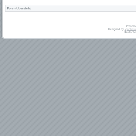
Foren-Übersicht
Powere
Designed by
Vjachesl
Deutsche