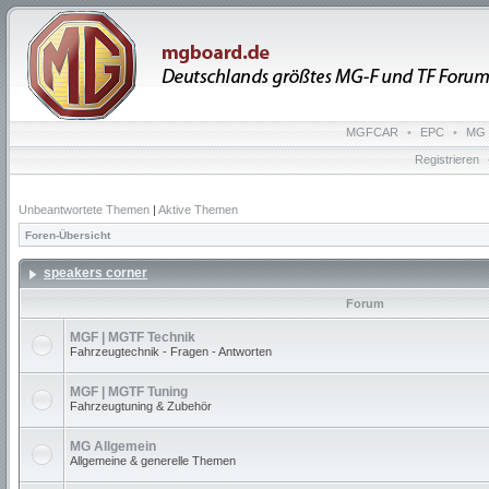
MGFCAR
•
EPC
•
MG 
Registrieren
Unbeantwortete Themen
|
Aktive Themen
Foren-Übersicht
speakers corner
Forum
MGF | MGTF Technik
Fahrzeugtechnik - Fragen - Antworten
MGF | MGTF Tuning
Fahrzeugtuning & Zubehör
MG Allgemein
Allgemeine & generelle Themen