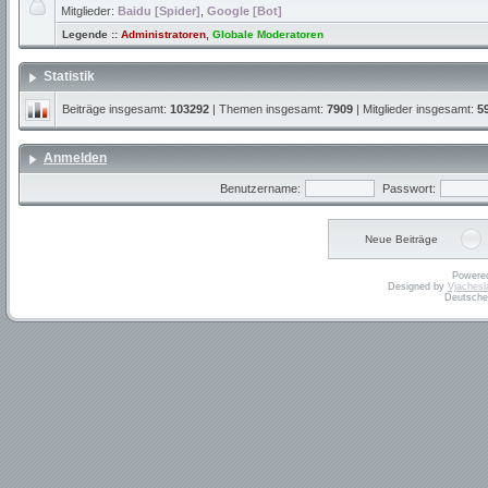
Mitglieder:
Baidu [Spider]
,
Google [Bot]
Legende ::
Administratoren
,
Globale Moderatoren
Statistik
Beiträge insgesamt:
103292
| Themen insgesamt:
7909
| Mitglieder insgesamt:
5
Anmelden
Benutzername:
Passwort:
Neue Beiträge
Powere
Designed by
Vjachesl
Deutsche