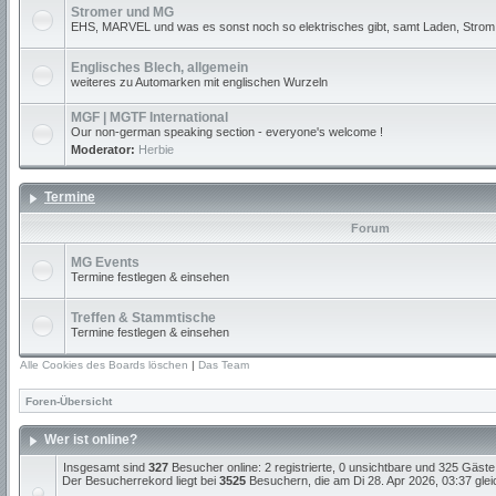
Stromer und MG
EHS, MARVEL und was es sonst noch so elektrisches gibt, samt Laden, Strom
Englisches Blech, allgemein
weiteres zu Automarken mit englischen Wurzeln
MGF | MGTF International
Our non-german speaking section - everyone's welcome !
Moderator:
Herbie
Termine
Forum
MG Events
Termine festlegen & einsehen
Treffen & Stammtische
Termine festlegen & einsehen
Alle Cookies des Boards löschen
|
Das Team
Foren-Übersicht
Wer ist online?
Insgesamt sind
327
Besucher online: 2 registrierte, 0 unsichtbare und 325 Gäste
Der Besucherrekord liegt bei
3525
Besuchern, die am Di 28. Apr 2026, 03:37 gleic