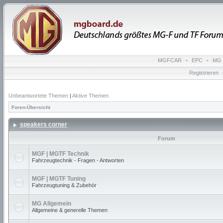
MGFCAR
•
EPC
•
MG 
Registrieren
Unbeantwortete Themen
|
Aktive Themen
Foren-Übersicht
speakers corner
Forum
MGF | MGTF Technik
Fahrzeugtechnik - Fragen - Antworten
MGF | MGTF Tuning
Fahrzeugtuning & Zubehör
MG Allgemein
Allgemeine & generelle Themen