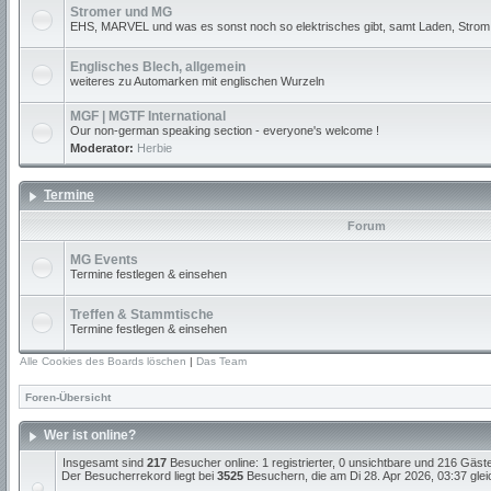
Stromer und MG
EHS, MARVEL und was es sonst noch so elektrisches gibt, samt Laden, Strom
Englisches Blech, allgemein
weiteres zu Automarken mit englischen Wurzeln
MGF | MGTF International
Our non-german speaking section - everyone's welcome !
Moderator:
Herbie
Termine
Forum
MG Events
Termine festlegen & einsehen
Treffen & Stammtische
Termine festlegen & einsehen
Alle Cookies des Boards löschen
|
Das Team
Foren-Übersicht
Wer ist online?
Insgesamt sind
217
Besucher online: 1 registrierter, 0 unsichtbare und 216 Gäst
Der Besucherrekord liegt bei
3525
Besuchern, die am Di 28. Apr 2026, 03:37 gleic