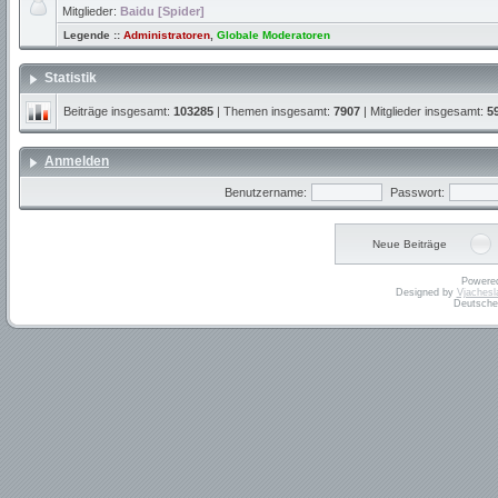
Mitglieder:
Baidu [Spider]
Legende ::
Administratoren
,
Globale Moderatoren
Statistik
Beiträge insgesamt:
103285
| Themen insgesamt:
7907
| Mitglieder insgesamt:
5
Anmelden
Benutzername:
Passwort:
Neue Beiträge
Powere
Designed by
Vjachesl
Deutsche