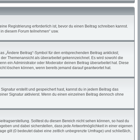
ne Registrierung erforderlich ist, bevor du einen Beitrag schreiben kannst.
n in diesem Forum teilnehmen“ usw.
das „Ändere Beitrag“-Symbol für den entsprechenden Beitrag anklickst;
in der Themenansicht als überarbeitet gekennzeichnet. Es wird sowohl die
enn ein Administrator oder Moderator deinen Beitrag überarbeitet hat. Diese
 nicht löschen können, wenn bereits jemand darauf geantwortet hat.
gnatur erstellt und gespeichert hast, kannst du in jedem Beitrag das
iner Signatur aktivierst. Wenn du einen einzelnen Beitrag dennoch ohne
itragserstellung. Solltest du diesen Bereich nicht sehen können, so hast du
ngeben und dabei sicherstellen, dass jede Antwortmöglichkeit in einer eigenen
ge gilt (0 bedeutet dabei eine zeitlich unbegrenzte Umfrage) und schließlich,