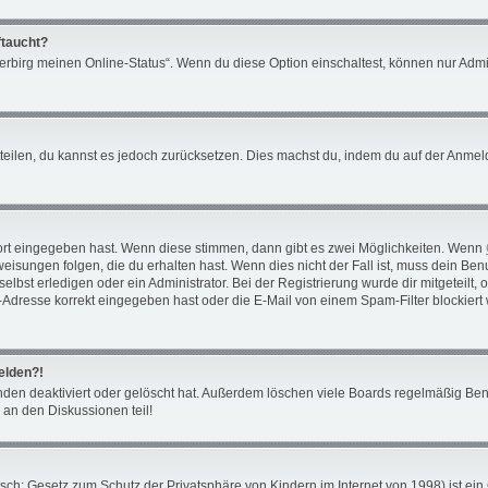
ftaucht?
Verbirg meinen Online-Status“. Wenn du diese Option einschaltest, können nur Admi
mitteilen, du kannst es jedoch zurücksetzen. Dies machst du, indem du auf der Anm
ort eingegeben hast. Wenn diese stimmen, dann gibt es zwei Möglichkeiten. Wenn
isungen folgen, die du erhalten hast. Wenn dies nicht der Fall ist, muss dein Benu
bst erledigen oder ein Administrator. Bei der Registrierung wurde dir mitgeteilt, ob
Adresse korrekt eingegeben hast oder die E-Mail von einem Spam-Filter blockiert 
melden?!
den deaktiviert oder gelöscht hat. Außerdem löschen viele Boards regelmäßig Benu
 an den Diskussionen teil!
ch: Gesetz zum Schutz der Privatsphäre von Kindern im Internet von 1998) ist ein