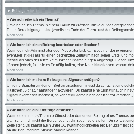
Beiträge schreiben
» Wie schreibe ich ein Thema?
Um eine neues Thema in einem Forum zu eröffnen, klicke auf das entsprechende
Deine Berechtigungen sind jeweils am Ende der Foren- und der Beitragsansicht
Nach oben
» Wie kann ich einen Beitrag bearbeiten oder löschen?
Wenn du nicht Administrator oder Moderator bist, kannst du nur deine eigenen
eventuell ist dies nur für einen begrenzten Zeitraum nach seiner Erstellung m
Anzahl als auch der letzte Zeitpunkt der Bearbeitungen angezeigt. Dieser Hin
können jedoch, falls sie es für nötig halten, eine Notiz hinterlassen, warum d
Nach oben
» Wie kann ich meinem Beitrag eine Signatur anfügen?
Um eine Signatur an deinen Beitrag anzufügen, musst du zunächst eine solche 
Kästchen „Signatur anhängen“ aktivieren. Du kannst eine Signatur auch hinz
Signatur verfassen möchtest, so kannst du dort einfach das Kontrollkästchen 
Nach oben
» Wie kann ich eine Umfrage erstellen?
Wenn du ein neues Thema eröffnest oder den ersten Beitrag eines Themas bearbe
wahrscheinlich nicht die Berechtigung, Umfragen zu erstellen. Du solltest ein
Zeile steht. Du kannst auch unter „Auswahlmöglichkeiten pro Benutzer“ festleg
ob die Benutzer ihre Stimme ändern können.