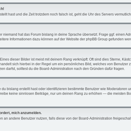
ch!
tellt hast und die Zeit trotzdem noch falsch ist, geht die Uhr des Servers vermutli
er niemand hat das Forum bislang in deine Sprache übersetzt. Frage ggf. einen Admin
 Weitere Informationen dazu können auf der Website der phpBB Group gefunden wer
ines dieser Bilder ist meist mit deinem Rang verknüpft: Oft sind dies Sterne, Käs
 handelt sich hierbei in der Regel um ein persönliches Bild, welches von Benutzer 
n darfst, solltest du die Board-Administration nach den Gründen dafür fragen.
du bislang erstellt hast oder identifizieren bestimmte Benutzer wie Moderatoren 
schreibe keine sinnlosen Beiträge, nur um deinen Rang zu erhöhen — die meisten Bo
fordert, mich anzumelden.
chten an andere Benutzer nutzen, falls diese von der Board-Administration freiges