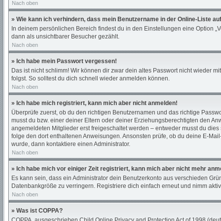
Nach oben
» Wie kann ich verhindern, dass mein Benutzername in der Online-Liste au
In deinem persönlichen Bereich findest du in den Einstellungen eine Option „
dann als unsichtbarer Besucher gezählt.
Nach oben
» Ich habe mein Passwort vergessen!
Das ist nicht schlimm! Wir können dir zwar dein altes Passwort nicht wieder 
folgst. So solltest du dich schnell wieder anmelden können.
Nach oben
» Ich habe mich registriert, kann mich aber nicht anmelden!
Überprüfe zuerst, ob du den richtigen Benutzernamen und das richtige Passw
musst du bzw. einer deiner Eltern oder deiner Erziehungsberechtigten den Anwe
angemeldeten Mitglieder erst freigeschaltet werden – entweder musst du dies sel
folge den dort enthaltenen Anweisungen. Ansonsten prüfe, ob du deine E-Mail-
wurde, dann kontaktiere einen Administrator.
Nach oben
» Ich habe mich vor einiger Zeit registriert, kann mich aber nicht mehr an
Es kann sein, dass ein Administrator dein Benutzerkonto aus verschieden Grün
Datenbankgröße zu verringern. Registriere dich einfach erneut und nimm aktiv
Nach oben
» Was ist COPPA?
COPPA, ausgeschrieben Child Online Privacy and Protection Act of 1998 (deuts