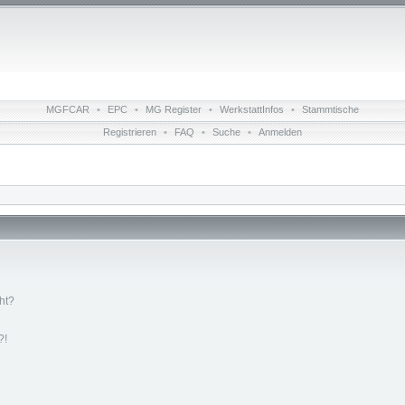
MGFCAR
•
EPC
•
MG Register
•
WerkstattInfos
•
Stammtische
Registrieren
•
FAQ
•
Suche
•
Anmelden
ht?
?!