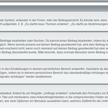
 Symbol, entweder in der Foren- oder der Beitragsansicht. Es könnte sein, dass ei
 aufgelistet. Z. B. „Du darfst neue Themen erstellen“, „Du darfst an Abstimmunge
 Beiträge bearbeiten oder löschen. Du kannst einen Beitrag bearbeiten, indem du 
öglich. Wenn bereits jemand auf deinen Beitrag geantwortet hat, wird dein Beitrag 
weis erscheint nicht, wenn noch niemand auf deinen Beitrag geantwortet hat oder w
ein Beitrag überarbeitet wurde. Bitte beachte, dass normale Benutzer einen Beitrag
in den Einstellungen in deinem persönlichen Bereich entwerfen. Nachdem du die Si
ufügen, indem du in deinem persönlichen Bereich das standardmäßige Anhängen de
„Signatur anhängen“ wieder deaktivieren.
itest, findest du ein Register „Umfrage erstellen“ unterhalb des Formulars zur Be
en Titel und mindestens zwei Antwortmöglichkeiten in die entsprechenden Felder ei
en, wie viele Optionen ein Benutzer auswählen kann, welches Zeitlimit für die Umfra