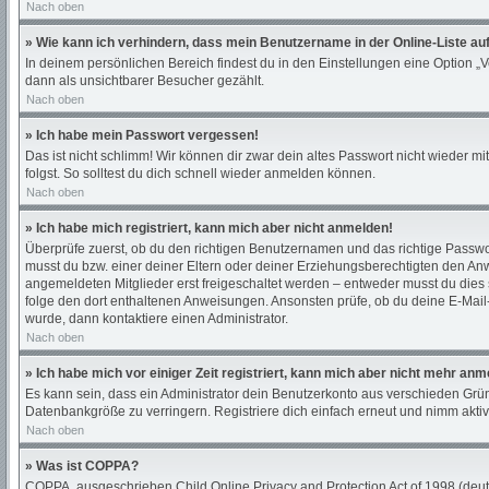
Nach oben
» Wie kann ich verhindern, dass mein Benutzername in der Online-Liste au
In deinem persönlichen Bereich findest du in den Einstellungen eine Option „
dann als unsichtbarer Besucher gezählt.
Nach oben
» Ich habe mein Passwort vergessen!
Das ist nicht schlimm! Wir können dir zwar dein altes Passwort nicht wieder 
folgst. So solltest du dich schnell wieder anmelden können.
Nach oben
» Ich habe mich registriert, kann mich aber nicht anmelden!
Überprüfe zuerst, ob du den richtigen Benutzernamen und das richtige Passw
musst du bzw. einer deiner Eltern oder deiner Erziehungsberechtigten den Anwe
angemeldeten Mitglieder erst freigeschaltet werden – entweder musst du dies sel
folge den dort enthaltenen Anweisungen. Ansonsten prüfe, ob du deine E-Mail-
wurde, dann kontaktiere einen Administrator.
Nach oben
» Ich habe mich vor einiger Zeit registriert, kann mich aber nicht mehr an
Es kann sein, dass ein Administrator dein Benutzerkonto aus verschieden Grün
Datenbankgröße zu verringern. Registriere dich einfach erneut und nimm aktiv
Nach oben
» Was ist COPPA?
COPPA, ausgeschrieben Child Online Privacy and Protection Act of 1998 (deuts