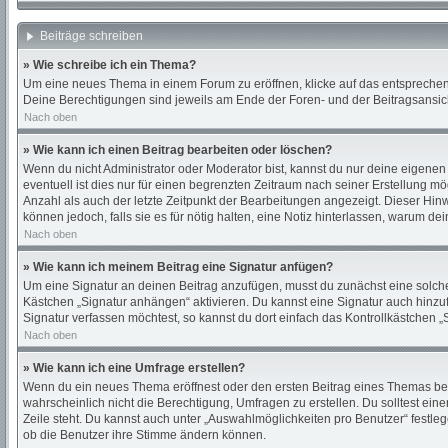
Beiträge schreiben
» Wie schreibe ich ein Thema?
Um eine neues Thema in einem Forum zu eröffnen, klicke auf das entsprechende
Deine Berechtigungen sind jeweils am Ende der Foren- und der Beitragsansicht
Nach oben
» Wie kann ich einen Beitrag bearbeiten oder löschen?
Wenn du nicht Administrator oder Moderator bist, kannst du nur deine eigenen
eventuell ist dies nur für einen begrenzten Zeitraum nach seiner Erstellung m
Anzahl als auch der letzte Zeitpunkt der Bearbeitungen angezeigt. Dieser Hin
können jedoch, falls sie es für nötig halten, eine Notiz hinterlassen, warum d
Nach oben
» Wie kann ich meinem Beitrag eine Signatur anfügen?
Um eine Signatur an deinen Beitrag anzufügen, musst du zunächst eine solche 
Kästchen „Signatur anhängen“ aktivieren. Du kannst eine Signatur auch hinz
Signatur verfassen möchtest, so kannst du dort einfach das Kontrollkästchen 
Nach oben
» Wie kann ich eine Umfrage erstellen?
Wenn du ein neues Thema eröffnest oder den ersten Beitrag eines Themas bearbe
wahrscheinlich nicht die Berechtigung, Umfragen zu erstellen. Du solltest ein
Zeile steht. Du kannst auch unter „Auswahlmöglichkeiten pro Benutzer“ festleg
ob die Benutzer ihre Stimme ändern können.