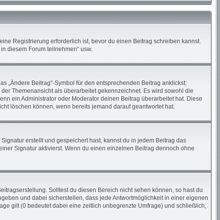
ne Registrierung erforderlich ist, bevor du einen Beitrag schreiben kannst.
n in diesem Forum teilnehmen“ usw.
das „Ändere Beitrag“-Symbol für den entsprechenden Beitrag anklickst;
in der Themenansicht als überarbeitet gekennzeichnet. Es wird sowohl die
enn ein Administrator oder Moderator deinen Beitrag überarbeitet hat. Diese
 nicht löschen können, wenn bereits jemand darauf geantwortet hat.
gnatur erstellt und gespeichert hast, kannst du in jedem Beitrag das
iner Signatur aktivierst. Wenn du einen einzelnen Beitrag dennoch ohne
itragserstellung. Solltest du diesen Bereich nicht sehen können, so hast du
ngeben und dabei sicherstellen, dass jede Antwortmöglichkeit in einer eigenen
ge gilt (0 bedeutet dabei eine zeitlich unbegrenzte Umfrage) und schließlich,