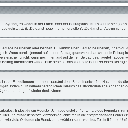
 Symbol, entweder in der Foren- oder der Beitragsansicht. Es könnte sein, dass ei
 aufgelistet. Z. B. „Du darfst neue Themen erstellen“, „Du darfst an Abstimmunge
 Beiträge bearbeiten oder löschen. Du kannst einen Beitrag bearbeiten, indem du 
öglich. Wenn bereits jemand auf deinen Beitrag geantwortet hat, wird dein Beitrag 
weis erscheint nicht, wenn noch niemand auf deinen Beitrag geantwortet hat oder w
ein Beitrag überarbeitet wurde. Bitte beachte, dass normale Benutzer einen Beitrag
in den Einstellungen in deinem persönlichen Bereich entwerfen. Nachdem du die Si
ufügen, indem du in deinem persönlichen Bereich das standardmäßige Anhängen de
„Signatur anhängen“ wieder deaktivieren.
itest, findest du ein Register „Umfrage erstellen“ unterhalb des Formulars zur Be
en Titel und mindestens zwei Antwortmöglichkeiten in die entsprechenden Felder ei
en, wie viele Optionen ein Benutzer auswählen kann, welches Zeitlimit für die Umfra