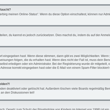
ftaucht?
Verbirg meinen Online-Status“. Wenn du diese Option einschaltest, können nur Admi
mitteilen, du kannst es jedoch zurücksetzen. Dies machst du, indem du auf der Anm
ort eingegeben hast. Wenn diese stimmen, dann gibt es zwei Möglichkeiten. Wenn
isungen folgen, die du erhalten hast. Wenn dies nicht der Fall ist, muss dein Benu
bst erledigen oder ein Administrator. Bei der Registrierung wurde dir mitgeteilt, ob
Adresse korrekt eingegeben hast oder die E-Mail von einem Spam-Filter blockiert 
melden?!
den deaktiviert oder gelöscht hat. Außerdem löschen viele Boards regelmäßig Benu
 an den Diskussionen teil!
ch: Gesetz zum Schutz der Privatsphäre von Kindern im Internet von 1998) ist ein