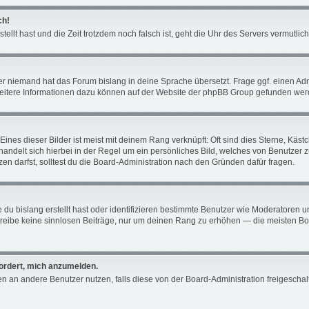
ch!
tellt hast und die Zeit trotzdem noch falsch ist, geht die Uhr des Servers vermutli
er niemand hat das Forum bislang in deine Sprache übersetzt. Frage ggf. einen Admin
 Weitere Informationen dazu können auf der Website der phpBB Group gefunden wer
ines dieser Bilder ist meist mit deinem Rang verknüpft: Oft sind dies Sterne, Käs
 handelt sich hierbei in der Regel um ein persönliches Bild, welches von Benutzer 
n darfst, solltest du die Board-Administration nach den Gründen dafür fragen.
du bislang erstellt hast oder identifizieren bestimmte Benutzer wie Moderatoren 
schreibe keine sinnlosen Beiträge, nur um deinen Rang zu erhöhen — die meisten Bo
fordert, mich anzumelden.
chten an andere Benutzer nutzen, falls diese von der Board-Administration freiges