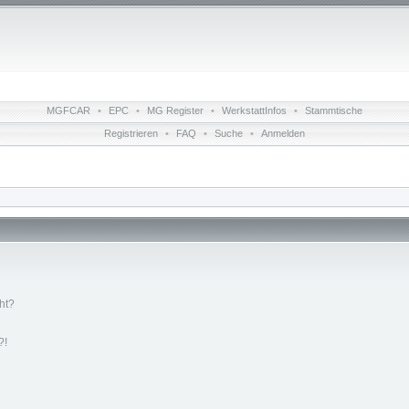
MGFCAR
•
EPC
•
MG Register
•
WerkstattInfos
•
Stammtische
Registrieren
•
FAQ
•
Suche
•
Anmelden
ht?
?!