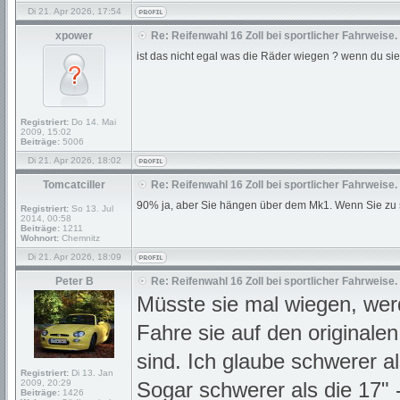
Di 21. Apr 2026, 17:54
xpower
Re: Reifenwahl 16 Zoll bei sportlicher Fahrweise.
ist das nicht egal was die Räder wiegen ? wenn du s
Registriert:
Do 14. Mai
2009, 15:02
Beiträge:
5006
Di 21. Apr 2026, 18:02
Tomcatciller
Re: Reifenwahl 16 Zoll bei sportlicher Fahrweise.
90% ja, aber Sie hängen über dem Mk1. Wenn Sie zu s
Registriert:
So 13. Jul
2014, 00:58
Beiträge:
1211
Wohnort:
Chemnitz
Di 21. Apr 2026, 18:09
Peter B
Re: Reifenwahl 16 Zoll bei sportlicher Fahrweise.
Müsste sie mal wiegen, wer
Fahre sie auf den originale
sind. Ich glaube schwerer a
Registriert:
Di 13. Jan
2009, 20:29
Sogar schwerer als die 17"
Beiträge:
1426