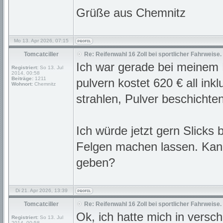
Grüße aus Chemnitz
Mo 13. Apr 2026, 07:15
Tomcatciller
Re: Reifenwahl 16 Zoll bei sportlicher Fahrweise.
Ich war gerade bei meinem F
Registriert:
So 13. Jul
2014, 00:58
Beiträge:
1211
pulvern kostet 620 € all ink
Wohnort:
Chemnitz
strahlen, Pulver beschichte
Ich würde jetzt gern Slick
Felgen machen lassen. Kan
geben?
Di 21. Apr 2026, 13:39
Tomcatciller
Re: Reifenwahl 16 Zoll bei sportlicher Fahrweise.
Ok, ich hatte mich in vers
Registriert:
So 13. Jul
2014, 00:58