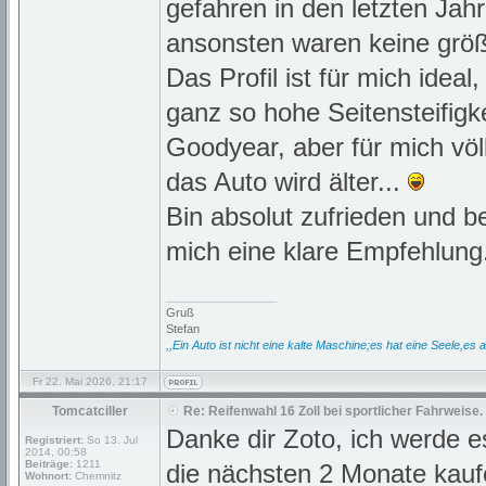
gefahren in den letzten Jah
ansonsten waren keine größe
Das Profil ist für mich ideal
ganz so hohe Seitensteifigke
Goodyear, aber für mich völl
das Auto wird älter...
Bin absolut zufrieden und be
mich eine klare Empfehlung
_________________
Gruß
Stefan
,,Ein Auto ist nicht eine kalte Maschine;es hat eine Seele,es a
Fr 22. Mai 2026, 21:17
Tomcatciller
Re: Reifenwahl 16 Zoll bei sportlicher Fahrweise.
Danke dir Zoto, ich werde 
Registriert:
So 13. Jul
2014, 00:58
Beiträge:
1211
die nächsten 2 Monate kauf
Wohnort:
Chemnitz