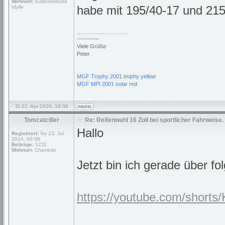
Wohnort:
Südhessische
habe mit 195/40-17 und 215
Idylle
_________________
-----------
Viele Grüße
Peter
MGF Trophy 2001 trophy yellow
MGF MPI 2001 solar red
Di 21. Apr 2026, 18:36
Tomcatciller
Re: Reifenwahl 16 Zoll bei sportlicher Fahrweise.
Hallo
Registriert:
So 13. Jul
2014, 00:58
Beiträge:
1211
Wohnort:
Chemnitz
Jetzt bin ich gerade über f
https://youtube.com/sho