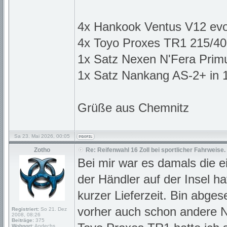
4x Hankook Ventus V12 ev
4x Toyo Proxes TR1 215/4
1x Satz Nexen N'Fera Primu
1x Satz Nankang AS-2+ in 
Grüße aus Chemnitz
Sa 23. Mai 2026, 00:05
Zotho
Re: Reifenwahl 16 Zoll bei sportlicher Fahrweise.
Bei mir war es damals die e
der Händler auf der Insel h
kurzer Lieferzeit. Bin abge
vorher auch schon andere Ne
Registriert:
So 21. Dez
2008, 08:26
Beiträge:
375
Wohnort:
Andechs