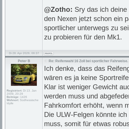
@Zotho:
Sry das ich deine 
den Nexen jetzt schon ein p
sportlicher unterwegs zu sei
zu probieren für den Mk1.
Di 28. Apr 2026, 06:37
Peter B
Re: Reifenwahl 16 Zoll bei sportlicher Fahrweise.
Ich denke, dass das Reifeng
wären es ja keine Sportreif
Klar ist weniger Gewicht au
Registriert:
Di 13. Jan
2009, 20:29
werden muss und abgefeder
Beiträge:
1426
Wohnort:
Südhessische
Fahrkomfort erhöht, wenn 
Idylle
Die ULW-Felgen könnte ich m
muss, somit für etwas robu