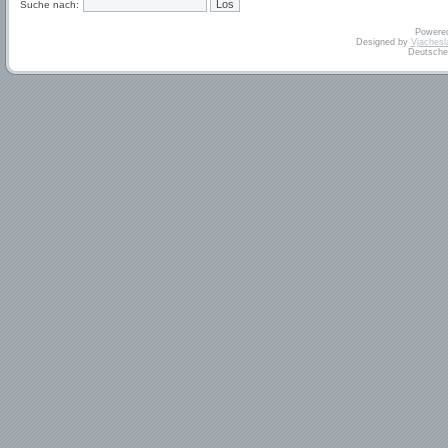
Suche nach:
Powere
Designed by
Vjachesl
Deutsche