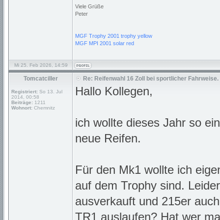
Viele Grüße
Peter
MGF Trophy 2001 trophy yellow
MGF MPI 2001 solar red
Mi 25. Feb 2026, 14:59
Tomcatciller
Re: Reifenwahl 16 Zoll bei sportlicher Fahrweise.
Hallo Kollegen,
Registriert:
So 13. Jul
2014, 00:58
Beiträge:
1211
Wohnort:
Chemnitz
ich wollte dieses Jahr so e
neue Reifen.
Für den Mk1 wollte ich eige
auf dem Trophy sind. Leider
ausverkauft und 215er auch
TR1 auslaufen? Hat wer mal