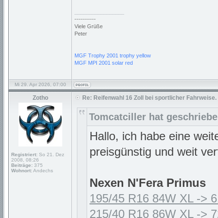
_________________
-----------
Viele Grüße
Peter
MGF Trophy 2001 trophy yellow
MGF MPI 2001 solar red
Mi 29. Apr 2026, 07:00
Zotho
Re: Reifenwahl 16 Zoll bei sportlicher Fahrweise.
Tomcatciller hat geschriebe
Hallo, ich habe eine weit
preisgünstig und weit ver
Registriert:
So 21. Dez
2008, 08:26
Beiträge:
375
Wohnort:
Andechs
Nexen N'Fera Primus
195/45 R16 84W XL -> 6
215/40 R16 86W XL -> 7