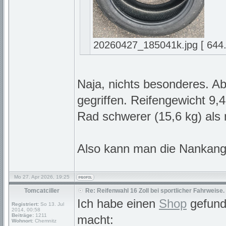
20260427_185041k.jpg [ 644.2
Naja, nichts besonderes. Ab
gegriffen. Reifengewicht 9,
Rad schwerer (15,6 kg) als 
Also kann man die Nankang
Mo 27. Apr 2026, 19:25
Tomcatciller
Re: Reifenwahl 16 Zoll bei sportlicher Fahrweise.
Ich habe einen
Shop
gefund
Registriert:
So 13. Jul
2014, 00:58
Beiträge:
1211
macht:
Wohnort:
Chemnitz