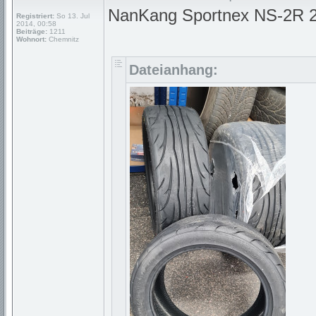
NanKang Sportnex NS-2R 2
Registriert:
So 13. Jul
2014, 00:58
Beiträge:
1211
Wohnort:
Chemnitz
Dateianhang: