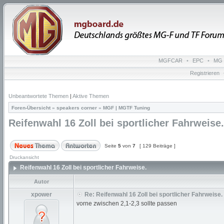
MGFCAR
•
EPC
•
MG 
Registrieren
Unbeantwortete Themen
|
Aktive Themen
Foren-Übersicht
»
speakers corner
»
MGF | MGTF Tuning
Reifenwahl 16 Zoll bei sportlicher Fahrweise.
Seite
5
von
7
[ 129 Beiträge ]
Druckansicht
Reifenwahl 16 Zoll bei sportlicher Fahrweise.
Autor
xpower
Re: Reifenwahl 16 Zoll bei sportlicher Fahrweise.
vorne zwischen 2,1-2,3 sollte passen