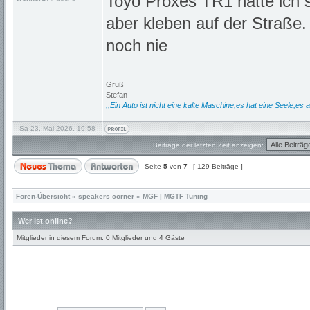
Toyo Proxes TR1 hatte ich s
aber kleben auf der Straße.
noch nie
_________________
Gruß
Stefan
,,Ein Auto ist nicht eine kalte Maschine;es hat eine Seele,es a
Sa 23. Mai 2026, 19:58
Beiträge der letzten Zeit anzeigen:
Seite
5
von
7
[ 129 Beiträge ]
Foren-Übersicht
»
speakers corner
»
MGF | MGTF Tuning
Wer ist online?
Mitglieder in diesem Forum: 0 Mitglieder und 4 Gäste