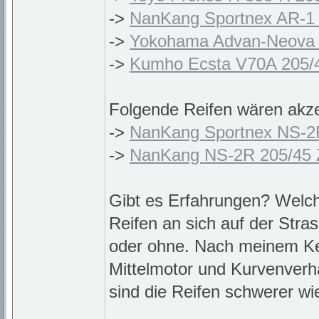
->
NanKang Sportnex AR-1
->
Yokohama Advan-Neova
->
Kumho Ecsta V70A 205
Folgende Reifen wären akze
->
NanKang Sportnex NS-2R
->
NanKang NS-2R 205/45
Gibt es Erfahrungen? Welch
Reifen an sich auf der Stra
oder ohne. Nach meinem K
Mittelmotor und Kurvenverha
sind die Reifen schwerer w