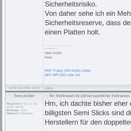
Sicherheitsrisiko.
Von daher sehe ich ein Meh
Sicherheitsreserve, dass de
einen Platten holt.
_________________
-----------
Viele Grüße
Peter
MGF Trophy 2001 trophy yellow
MGF MPI 2001 solar red
Di 28. Apr 2026, 10:42
Tomcatciller
Re: Reifenwahl 16 Zoll bei sportlicher Fahrweise.
Hm, ich dachte bisher eher
Registriert:
So 13. Jul
2014, 00:58
Beiträge:
1211
billigsten Semi Slicks sin
Wohnort:
Chemnitz
Herstellern für den doppel