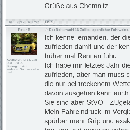
Grüße aus Chemnitz
Di 21. Apr 2026, 17:05
Peter B
Re: Reifenwahl 16 Zoll bei sportlicher Fahrweise.
Ich kenne jemanden, der di
zufrieden damit und der ken
früher mal Rennen fuhr.
Registriert:
Di 13. Jan
2009, 20:29
Ich habe mir letztes Jahr di
Beiträge:
1426
Wohnort:
Südhessische
zufrieden, aber man muss si
Idylle
die nur bei trockenem Wette
davon ausgehen kann auch
Sie sind aber StVO - ZUgel
Mein Fahreindruck im Vergl
spürbar mehr Grip und exak