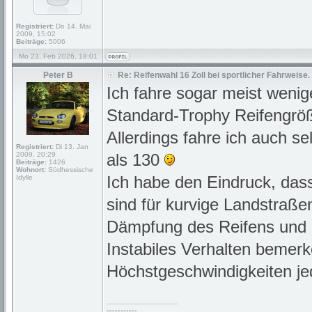
Registriert:
Do 14. Mai
2009, 15:02
Beiträge:
5006
Mo 23. Feb 2026, 18:01
Peter B
Re: Reifenwahl 16 Zoll bei sportlicher Fahrweise.
Ich fahre sogar meist weni
Standard-Trophy Reifengrö
Allerdings fahre ich auch s
Registriert:
Di 13. Jan
2009, 20:29
als 130
Beiträge:
1426
Wohnort:
Südhessische
Ich habe den Eindruck, dass
Idylle
sind für kurvige Landstraß
Dämpfung des Reifens und g
Instabiles Verhalten bemer
Höchstgeschwindigkeiten jed
_________________
-----------