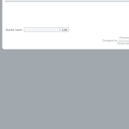
Suche nach:
Powere
Designed by
Vjachesl
Deutsche