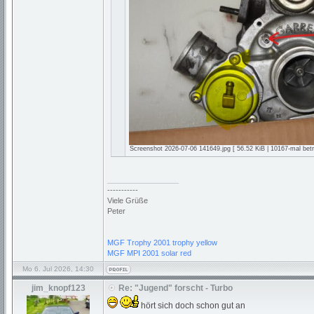
Screenshot 2026-07-06 141649.jpg [ 56.52 KiB | 10167-mal betr
_________________
-----------
Viele Grüße
Peter
MGF Trophy 2001 trophy yellow
MGF MPI 2001 solar red
Mo 6. Jul 2026, 14:30
jim_knopf123
Re: "Jugend" forscht - Turbo
hört sich doch schon gut an