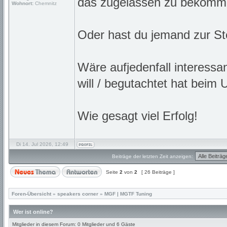
das zugelassen zu bekom
Wohnort:
Chemnitz
Oder hast du jemand zur Ste
Wäre aufjedenfall interess
will / begutachtet hat beim
Wie gesagt viel Erfolg!
Di 14. Jul 2026, 12:49
Beiträge der letzten Zeit anzeigen:
Seite
2
von
2
[ 26 Beiträge ]
Foren-Übersicht
»
speakers corner
»
MGF | MGTF Tuning
Wer ist online?
Mitglieder in diesem Forum: 0 Mitglieder und 6 Gäste