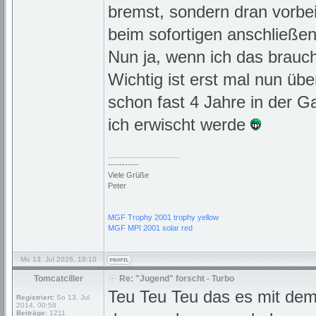
bremst, sondern dran vorbei
beim sofortigen anschließe
Nun ja, wenn ich das brauch
Wichtig ist erst mal nun ü
schon fast 4 Jahre in der 
ich erwischt werde
_________________
-----------
Viele Grüße
Peter
MGF Trophy 2001 trophy yellow
MGF MPI 2001 solar red
Mo 13. Jul 2026, 19:10
Tomcatciller
Re: "Jugend" forscht - Turbo
Teu Teu Teu das es mit dem
Registriert:
So 13. Jul
2014, 00:58
Beiträge:
1211