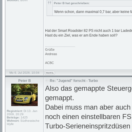
Wohnort:
Bonn
Peter B hat geschrieben:
Wenn schon, dann maximal 0,7 bar, aber keine f
Hat der Smart Roadster 82 PS nicht auch 1 bar Ladedru
Hast du ein Ziel, was er am Ende haben soll?
_________________
Grüße
Andreas
ACBC
Mo 6. Jul 2026, 10:04
Peter B
Re: "Jugend" forscht - Turbo
Also das gemappte Steuerg
gemappt.
Dabei muss man aber auch 
Registriert:
Di 13. Jan
2009, 20:29
noch einen einstellbaren FS
Beiträge:
1425
Wohnort:
Südhessische
Turbo-Serieneinspritzdüsen
Idylle