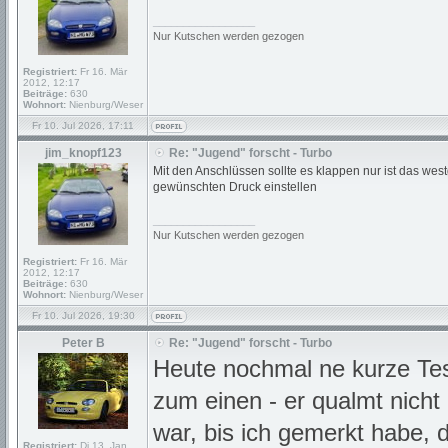
_________________
Nur Kutschen werden gezogen
Registriert:
Fr 16. Mär
2012, 12:17
Beiträge:
630
Wohnort:
Nienburg/Weser
Fr 10. Jul 2026, 17:11
jim_knopf123
Re: "Jugend" forscht - Turbo
Mit den Anschlüssen sollte es klappen nur ist das we
gewünschten Druck einstellen
_________________
Nur Kutschen werden gezogen
Registriert:
Fr 16. Mär
2012, 12:17
Beiträge:
630
Wohnort:
Nienburg/Weser
Fr 10. Jul 2026, 19:30
Peter B
Re: "Jugend" forscht - Turbo
Heute nochmal ne kurze Tes
zum einen - er qualmt nich
war, bis ich gemerkt habe, 
Registriert:
Di 13. Jan