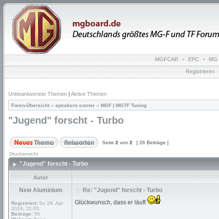
MGFCAR
•
EPC
•
MG 
Registrieren
Unbeantwortete Themen
|
Aktive Themen
Foren-Übersicht
»
speakers corner
»
MGF | MGTF Tuning
"Jugend" forscht - Turbo
Seite
2
von
2
[ 26 Beiträge ]
Druckansicht
"Jugend" forscht - Turbo
Autor
New Aluminium
Re: "Jugend" forscht - Turbo
Glückwunsch, dass er läuft
Registriert:
So 28. Apr
2019, 22:05
Beiträge:
56