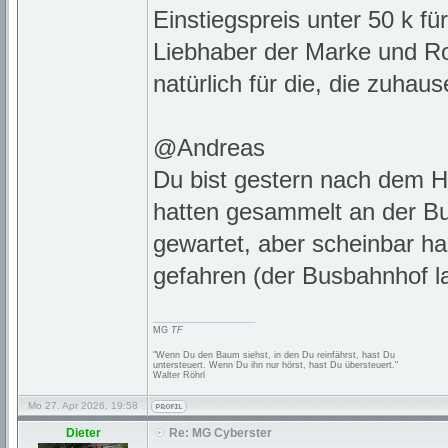
Einstiegspreis unter 50 k f
Liebhaber der Marke und Ro
natürlich für die, die zuhaus
@Andreas
Du bist gestern nach dem Ha
hatten gesammelt an der Bus
gewartet, aber scheinbar ha
gefahren (der Busbahnhof la
_________________
MG
TF
"Wenn Du den Baum siehst, in den Du reinfährst, hast Du
untersteuert. Wenn Du ihn nur hörst, hast Du übersteuert."
Walter Röhrl
Mo 27. Apr 2026, 19:58
Dieter
Re: MG Cyberster