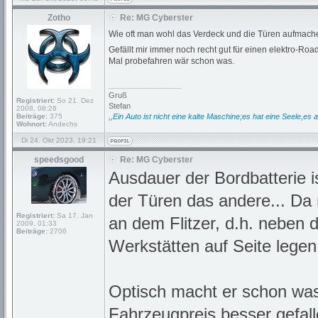
Zotho
Re: MG Cyberster
Wie oft man wohl das Verdeck und die Türen aufmache
Gefällt mir immer noch recht gut für einen elektro-Roa
Mal probefahren wär schon was.
_________________
Gruß
Registriert:
So 21. Dez
Stefan
2008, 08:26
Beiträge:
375
,,Ein Auto ist nicht eine kalte Maschine;es hat eine Seele,es a
Wohnort:
Andechs
Di 24. Okt 2023, 19:21
speedsgood
Re: MG Cyberster
Ausdauer der Bordbatterie i
der Türen das andere... Da 
Registriert:
Sa 17. Jan
an dem Flitzer, d.h. neben 
2009, 01:33
Beiträge:
2706
Werkstätten auf Seite legen
Optisch macht er schon was
Fahrzeugpreis besser gefal