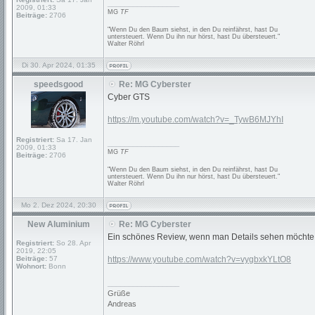
_________________
2009, 01:33
MG
TF
Beiträge:
2706
"Wenn Du den Baum siehst, in den Du reinfährst, hast Du
untersteuert. Wenn Du ihn nur hörst, hast Du übersteuert."
Walter Röhrl
Di 30. Apr 2024, 01:35
speedsgood
Re: MG Cyberster
Cyber GTS
https://m.youtube.com/watch?v=_TywB6MJYhI
Registriert:
Sa 17. Jan
_________________
2009, 01:33
MG
TF
Beiträge:
2706
"Wenn Du den Baum siehst, in den Du reinfährst, hast Du
untersteuert. Wenn Du ihn nur hörst, hast Du übersteuert."
Walter Röhrl
Mo 2. Dez 2024, 20:30
New Aluminium
Re: MG Cyberster
Ein schönes Review, wenn man Details sehen möchte
Registriert:
So 28. Apr
2019, 22:05
Beiträge:
57
https://www.youtube.com/watch?v=vygbxkYLtO8
Wohnort:
Bonn
_________________
Grüße
Andreas