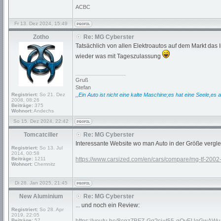
ACBC
Fr 13. Dez 2024, 15:49
Zotho
Re: MG Cyberster
Tatsächlich von allen Elektroautos auf dem Markt das In
wieder was mit Tageszulassung
_________________
Gruß
Stefan
Registriert:
So 21. Dez
,,Ein Auto ist nicht eine kalte Maschine;es hat eine Seele,es a
2008, 08:26
Beiträge:
375
Wohnort:
Andechs
So 15. Dez 2024, 22:42
Tomcatciller
Re: MG Cyberster
Interessante Website wo man Auto in der Größe vergle
Registriert:
So 13. Jul
2014, 00:58
Beiträge:
1211
https://www.carsized.com/en/cars/compare/mg-tf-2002-
Wohnort:
Chemnitz
Di 28. Jan 2025, 21:45
New Aluminium
Re: MG Cyberster
... und noch ein Review:
Registriert:
So 28. Apr
2019, 22:05
Beiträge:
57