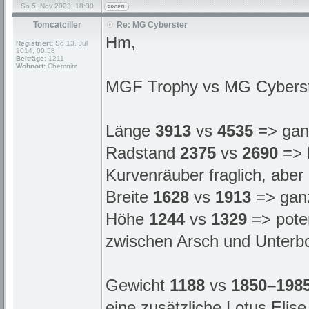
So 5. Nov 2023, 18:30
Tomcatciller
Re: MG Cyberster
Hm,
Registriert:
So 13. Jul
2014, 00:58
Beiträge:
1211
Wohnort:
Chemnitz
MGF Trophy vs MG Cybers
Länge
3913
vs
4535
=> gan
Radstand
2375
vs
2690
=> 
Kurvenräuber fraglich, aber
Breite
1628
vs
1913
=> gan
Höhe
1244
vs
1329
=> poten
zwischen Arsch und Unterb
Gewicht
1188
vs
1850–198
eine zusätzliche Lotus Elise