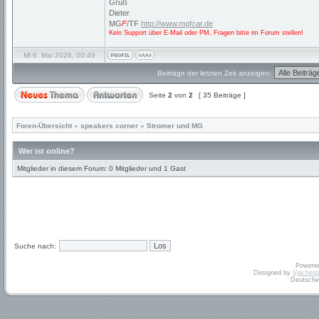
Gruß
Dieter
MG
F
/TF
http://www.mgfcar.de
Kein Support über E-Mail oder PM, Fragen bitte im Forum stellen!
Mi 6. Mai 2026, 00:49
Beiträge der letzten Zeit anzeigen:
Seite
2
von
2
[ 35 Beiträge ]
Foren-Übersicht
»
speakers corner
»
Stromer und MG
Wer ist online?
Mitglieder in diesem Forum: 0 Mitglieder und 1 Gast
Suche nach:
Powere
Designed by
Vjachesl
Deutsche