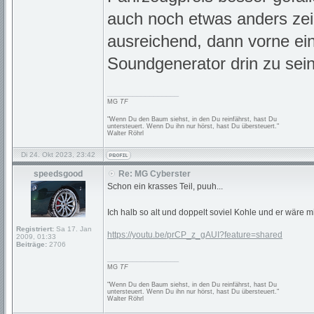
auch noch etwas anders ze
ausreichend, dann vorne ein
Soundgenerator drin zu sein
_________________
MG
TF
"Wenn Du den Baum siehst, in den Du reinfährst, hast Du
untersteuert. Wenn Du ihn nur hörst, hast Du übersteuert."
Walter Röhrl
Di 24. Okt 2023, 23:42
speedsgood
Re: MG Cyberster
Schon ein krasses Teil, puuh...
Ich halb so alt und doppelt soviel Kohle und er wäre m
Registriert:
Sa 17. Jan
https://youtu.be/prCP_z_gAUI?feature=shared
2009, 01:33
Beiträge:
2706
_________________
MG
TF
"Wenn Du den Baum siehst, in den Du reinfährst, hast Du
untersteuert. Wenn Du ihn nur hörst, hast Du übersteuert."
Walter Röhrl