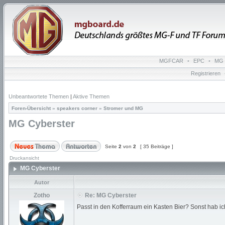
MGFCAR
•
EPC
•
MG 
Registrieren
Unbeantwortete Themen
|
Aktive Themen
Foren-Übersicht
»
speakers corner
»
Stromer und MG
MG Cyberster
Seite
2
von
2
[ 35 Beiträge ]
Druckansicht
MG Cyberster
Autor
Zotho
Re: MG Cyberster
Passt in den Kofferraum ein Kasten Bier? Sonst hab ic
_________________