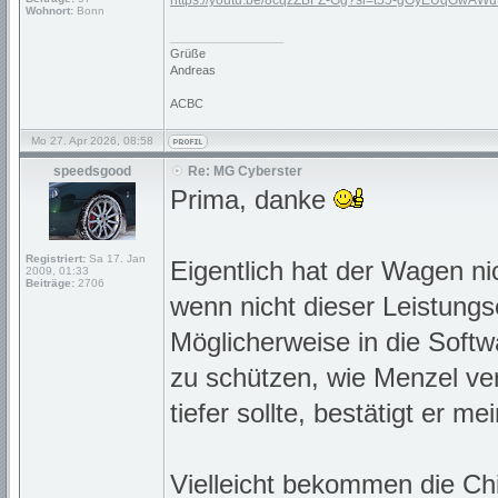
https://youtu.be/8cqzZBFZ-Gg?si=t55-gOyEUqGwAW
Wohnort:
Bonn
_________________
Grüße
Andreas
ACBC
Mo 27. Apr 2026, 08:58
speedsgood
Re: MG Cyberster
Prima, danke
Registriert:
Sa 17. Jan
Eigentlich hat der Wagen ni
2009, 01:33
Beiträge:
2706
wenn nicht dieser Leistungs
Möglicherweise in die Soft
zu schützen, wie Menzel ve
tiefer sollte, bestätigt er m
Vielleicht bekommen die Chi