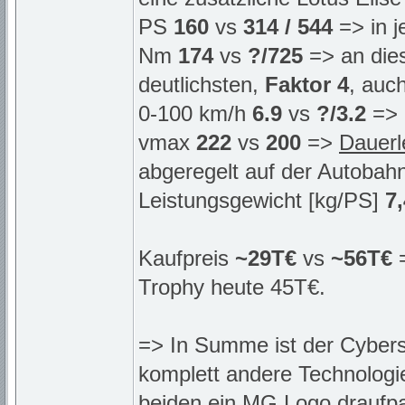
PS
160
vs
314 / 544
=> in j
Nm
174
vs
?/725
=> an dies
deutlichsten,
Faktor 4
, auc
0-100 km/h
6.9
vs
?/3.2
=> 
vmax
222
vs
200
=>
Dauerl
abgeregelt auf der Autobah
Leistungsgewicht [kg/PS]
7,
Kaufpreis
~29T€
vs
~56T€
=
Trophy heute 45T€.
=> In Summe ist der Cybers
komplett andere Technologie
beiden ein MG Logo draufpap