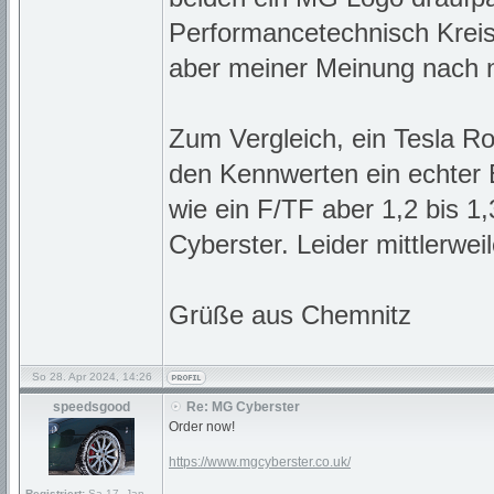
Performancetechnisch Kreis
aber meiner Meinung nach n
Zum Vergleich, ein Tesla Ro
den Kennwerten ein echter
wie ein F/TF aber 1,2 bis 1
Cyberster. Leider mittlerwe
Grüße aus Chemnitz
So 28. Apr 2024, 14:26
speedsgood
Re: MG Cyberster
Order now!
https://www.mgcyberster.co.uk/
Registriert:
Sa 17. Jan