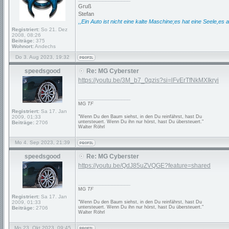
Gruß
Stefan
,,Ein Auto ist nicht eine kalte Maschine;es hat eine Seele,es a
Registriert:
So 21. Dez
2008, 08:26
Beiträge:
375
Wohnort:
Andechs
Do 3. Aug 2023, 19:32
speedsgood
Re: MG Cyberster
https://youtu.be/3M_b7_0qzis?si=lFvErTfNkMXIkryi
_________________
MG
TF
Registriert:
Sa 17. Jan
2009, 01:33
"Wenn Du den Baum siehst, in den Du reinfährst, hast Du
untersteuert. Wenn Du ihn nur hörst, hast Du übersteuert."
Beiträge:
2706
Walter Röhrl
Mo 4. Sep 2023, 21:39
speedsgood
Re: MG Cyberster
https://youtu.be/QdJ85uZVQGE?feature=shared
_________________
MG
TF
Registriert:
Sa 17. Jan
2009, 01:33
"Wenn Du den Baum siehst, in den Du reinfährst, hast Du
untersteuert. Wenn Du ihn nur hörst, hast Du übersteuert."
Beiträge:
2706
Walter Röhrl
Mo 23. Okt 2023, 09:45