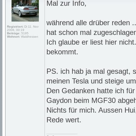
Mal zur Info,
während alle drüber reden 
Registriert:
Di 11. Nov
2008, 00:19
hat schon mal zugeschlagen
Beiträge:
5195
Wohnort:
Waldhessen
Ich glaube er liest hier nic
bekommt.
PS. ich hab ja mal gesagt,
meinen Tesla und steige um
Den Gedanken hatte ich für
Gaydon beim MGF30 abgeh
Nichts für mich. Aussen Hui
Rede wert.
_________________