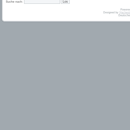
Suche nach:
Powere
Designed by
Vjachesl
Deutsche