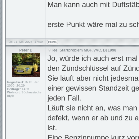
Man kann auch mit Duftstäb
erste Punkt wäre mal zu s
Do 21. Mai 2026, 17:49
Peter B
Re: Startproblem MGF, VVC, Bj 1998
Jo, würde ich auch erst ma
den Zündschlüssel auf Zünd
Sie läuft aber nicht jedesm
Registriert:
Di 13. Jan
2009, 20:29
einer gewissen Standzeit g
Beiträge:
1426
Wohnort:
Südhessische
jeden Fall.
Idylle
Läuft sie nicht an, was man
defekt, wenn er ab und zu a
ist.
Eine Benzinpumpe kurz vor