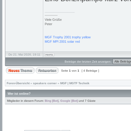
_________________
-----------
Viele Grüße
Peter
MGF Trophy 2001 trophy yellow
MGF MPI 2001 solar red
Do 21. Mai 2026, 19:11
Beiträge der letzten Zeit anzeigen:
Seite
1
von
1
[ 4 Beiträge ]
Foren-Übersicht
»
speakers corner
»
MGF | MGTF Technik
Wer ist online?
Mitglieder in diesem Forum:
Bing [Bot]
,
Google [Bot]
und 7 Gäste