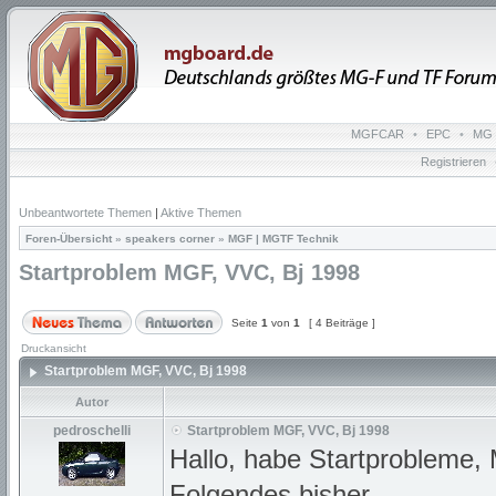
MGFCAR
•
EPC
•
MG 
Registrieren
Unbeantwortete Themen
|
Aktive Themen
Foren-Übersicht
»
speakers corner
»
MGF | MGTF Technik
Startproblem MGF, VVC, Bj 1998
Seite
1
von
1
[ 4 Beiträge ]
Druckansicht
Startproblem MGF, VVC, Bj 1998
Autor
pedroschelli
Startproblem MGF, VVC, Bj 1998
Hallo, habe Startprobleme, 
Folgendes bisher.