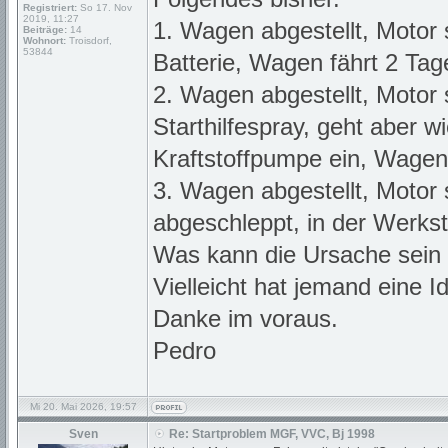
Registriert:
So 17. Nov
2019, 11:27
1. Wagen abgestellt, Motor s
Beiträge:
14
Wohnort:
Troisdorf,
53844
Batterie, Wagen fährt 2 Tag
2. Wagen abgestellt, Motor 
Starthilfespray, geht aber w
Kraftstoffpumpe ein, Wagen
3. Wagen abgestellt, Motor 
abgeschleppt, in der Werkst
Was kann die Ursache sein (
Vielleicht hat jemand eine I
Danke im voraus.
Pedro
Mi 20. Mai 2026, 19:57
Sven
Re: Startproblem MGF, VVC, Bj 1998