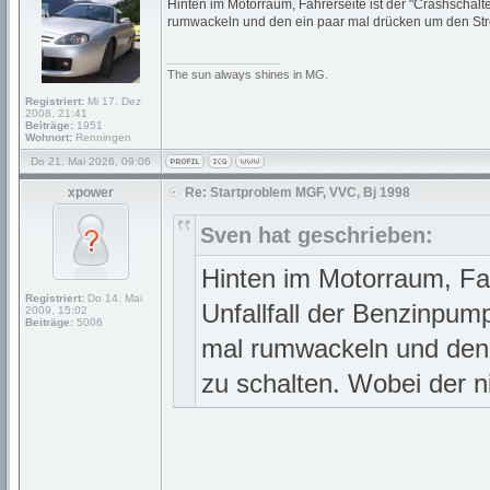
Hinten im Motorraum, Fahrerseite ist der "Crashschal
rumwackeln und den ein paar mal drücken um den Stro
_________________
The sun always shines in MG.
Registriert:
Mi 17. Dez
2008, 21:41
Beiträge:
1951
Wohnort:
Renningen
Do 21. Mai 2026, 09:06
xpower
Re: Startproblem MGF, VVC, Bj 1998
Sven hat geschrieben:
Hinten im Motorraum, Fah
Registriert:
Do 14. Mai
Unfallfall der Benzinp
2009, 15:02
Beiträge:
5006
mal rumwackeln und den 
zu schalten. Wobei der n