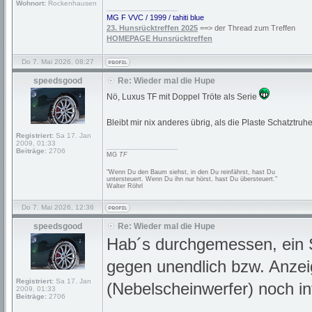
Wohnort:
Rockenhausen
_________________
MG F VVC / 1999 / tahiti blue
23. Hunsrücktreffen 2025
==> der Thread zum Treffen
HOMEPAGE Hunsrücktreffen
Do 7. Mai 2026, 08:27
speedsgood
Re: Wieder mal die Hupe
Nö, Luxus TF mit Doppel Tröte als Serie
Bleibt mir nix anderes übrig, als die Plaste Schatz
Registriert:
Sa 17. Jan
2009, 01:33
_________________
Beiträge:
2706
MG
TF
"Wenn Du den Baum siehst, in den Du reinfährst, hast Du
untersteuert. Wenn Du ihn nur hörst, hast Du übersteuert."
Walter Röhrl
Do 7. Mai 2026, 12:36
speedsgood
Re: Wieder mal die Hupe
Hab´s durchgemessen, ein S
gegen unendlich bzw. Anzei
Registriert:
Sa 17. Jan
(Nebelscheinwerfer) noch in
2009, 01:33
Beiträge:
2706