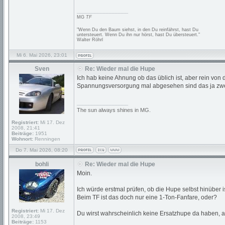
_________________
MG
TF
"Wenn Du den Baum siehst, in den Du reinfährst, hast Du
untersteuert. Wenn Du ihn nur hörst, hast Du übersteuert."
Walter Röhrl
Mi 6. Mai 2026, 23:01
Sven
Re: Wieder mal die Hupe
Ich hab keine Ahnung ob das üblich ist, aber rein von
Spannungsversorgung mal abgesehen sind das ja zwei
_________________
The sun always shines in MG.
Registriert:
Mi 17. Dez
2008, 21:41
Beiträge:
1951
Wohnort:
Renningen
Do 7. Mai 2026, 08:20
bohli
Re: Wieder mal die Hupe
Moin.
Ich würde erstmal prüfen, ob die Hupe selbst hinüber is
Beim TF ist das doch nur eine 1-Ton-Fanfare, oder?
Registriert:
Mi 17. Dez
Du wirst wahrscheinlich keine Ersatzhupe da haben, a
2008, 23:49
Beiträge:
1153