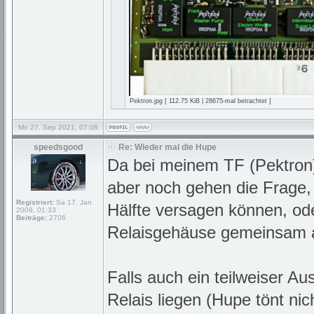
Pektron.jpg [ 112.75 KiB | 28675-mal betrachtet ]
Mo 27. Sep 2021, 07:08
speedsgood
Re: Wieder mal die Hupe
Da bei meinem TF (Pektron) 
aber noch gehen die Frage, 
Registriert:
Sa 17. Jan
Hälfte versagen können, ode
2009, 01:33
Beiträge:
2706
Relaisgehäuse gemeinsam 
Falls auch ein teilweiser Au
Relais liegen (Hupe tönt nic