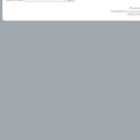
Powere
Designed by
Vjachesl
Deutsche