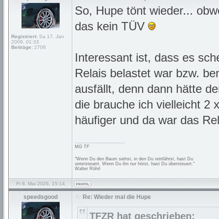
So, Hupe tönt wieder... obwo
das kein TÜV
Registriert:
Sa 17. Jan
2009, 01:33
Beiträge:
2706
Interessant ist, dass es sch
Relais belastet war bzw. be
ausfällt, denn dann hätte d
die brauche ich vielleicht 2
häufiger und da war das Rel
_________________
MG
TF
"Wenn Du den Baum siehst, in den Du reinfährst, hast Du
untersteuert. Wenn Du ihn nur hörst, hast Du übersteuert."
Walter Röhrl
Fr 8. Mai 2026, 15:14
speedsgood
Re: Wieder mal die Hupe
TFZR hat geschrieben: