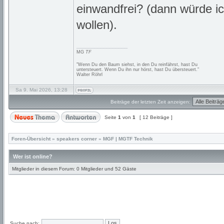
einwandfrei? (dann würde ic
wollen).
_________________
MG
TF
"Wenn Du den Baum siehst, in den Du reinfährst, hast Du
untersteuert. Wenn Du ihn nur hörst, hast Du übersteuert."
Walter Röhrl
Sa 9. Mai 2026, 13:28
Beiträge der letzten Zeit anzeigen:
Seite
1
von
1
[ 12 Beiträge ]
Foren-Übersicht
»
speakers corner
»
MGF | MGTF Technik
Wer ist online?
Mitglieder in diesem Forum: 0 Mitglieder und 52 Gäste
Suche nach: