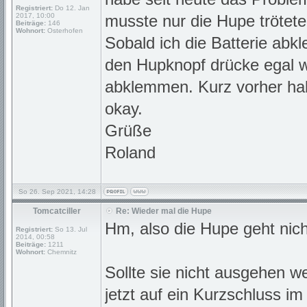
Registriert:
Do 12. Jan
2017, 10:00
musste nur die Hupe trötete
Beiträge:
146
Wohnort:
Osterhofen
Sobald ich die Batterie abk
den Hupknopf drücke egal we
abklemmen. Kurz vorher hab
okay.
Grüße
Roland
So 26. Sep 2021, 14:28
Tomcatciller
Re: Wieder mal die Hupe
Hm, also die Hupe geht nic
Registriert:
So 13. Jul
2014, 00:58
Beiträge:
1211
Wohnort:
Chemnitz
Sollte sie nicht ausgehen 
jetzt auf ein Kurzschluss i