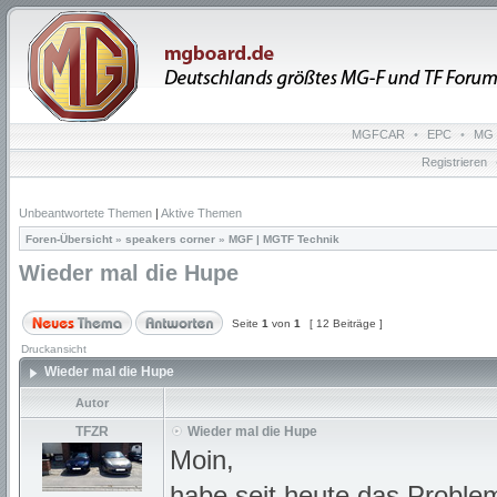
MGFCAR
•
EPC
•
MG 
Registrieren
Unbeantwortete Themen
|
Aktive Themen
Foren-Übersicht
»
speakers corner
»
MGF | MGTF Technik
Wieder mal die Hupe
Seite
1
von
1
[ 12 Beiträge ]
Druckansicht
Wieder mal die Hupe
Autor
TFZR
Wieder mal die Hupe
Moin,
habe seit heute das Proble