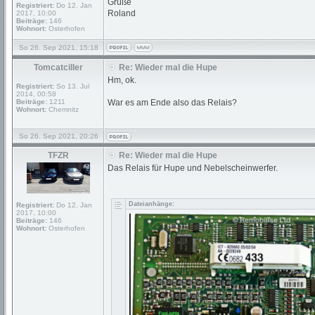
Grüße
Registriert:
Do 12. Jan
Roland
2017, 10:00
Beiträge:
146
Wohnort:
Osterhofen
So 26. Sep 2021, 15:18
Tomcatciller
Re: Wieder mal die Hupe
Hm, ok.
Registriert:
So 13. Jul
2014, 00:58
Beiträge:
1211
War es am Ende also das Relais?
Wohnort:
Chemnitz
So 26. Sep 2021, 20:26
TFZR
Re: Wieder mal die Hupe
Das Relais für Hupe und Nebelscheinwerfer.
Dateianhänge:
Registriert:
Do 12. Jan
2017, 10:00
Beiträge:
146
Wohnort:
Osterhofen