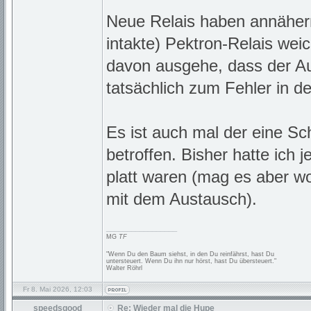
Neue Relais haben annähern
intakte) Pektron-Relais weic
davon ausgehe, dass der Aus
tatsächlich zum Fehler in d
Es ist auch mal der eine Sc
betroffen. Bisher hatte ich 
platt waren (mag es aber w
mit dem Austausch).
_________________
MG
TF
"Wenn Du den Baum siehst, in den Du reinfährst, hast Du
untersteuert. Wenn Du ihn nur hörst, hast Du übersteuert."
Walter Röhrl
Fr 8. Mai 2026, 12:03
speedsgood
Re: Wieder mal die Hupe