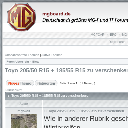
MGFCAR
•
EPC
•
MG 
Registrieren
Unbeantwortete Themen
|
Aktive Themen
Foren-Übersicht
»
Biete
Toyo 205/50 R15 + 185/55 R15 zu verschenke
Seite
1
von
1
[ 1 Beitrag ]
Druckansicht
Toyo 205/50 R15 + 185/55 R15 zu verschenken.
Autor
mgfwelt
Toyo 205/50 R15 + 185/55 R15 zu verschenken.
Wie in anderer Rubrik gesc
Winterreifen.