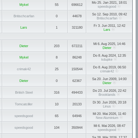
Mo 25. Jan 2021, 18:01
Mykel
55
696612
speedsgood
So 12. Sep 2010, 09:42
Britischcarfan
0
44678
Britischcarfan
Fr 3. Jun 2011, 12:42
Lars
1
321180
Lars
Mi 6. Aug 2025, 14:46
Dieter
203
672211
Dieter
Do 8. Aug 2024, 12:35
Mykel
8
86248
kdupke
Do 8. Aug 2019, 06:50
crimak42
25
150544
crimak42
Sa 20. Jun 2009, 14:00
Dieter
0
62367
Dieter
Do 23. Jul 2026, 22:42
British Steel
316
494433
Brooklands
Di 30. Jun 2026, 20:18
Tomcatciller
10
20133
Linus
Mi 20. Mai 2026, 11:40
speedsgood
65
64946
New Aluminium
Mi 6. Mai 2026, 08:47
speedsgood
104
350944
speedsgood
Sa 28. Mär 2026, 17:37