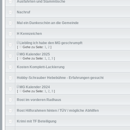
Ausfahrten und Stammtische
Nachruf
Mal ein Dankeschön an die Gemeinde
H Kennzeichen
Liebling ich habe den MG geschrumpft
[
Gehe zu Seite:
1
,
2
]
MG Kalender 2025
[
Gehe zu Seite:
1
,
2
,
3
]
Kosten Komplett-Lackierung
Hobby-Schrauber Hebebühne - Erfahrungen gesucht
MG Kalender 2024
[
Gehe zu Seite:
1
,
2
,
3
]
Rost im vorderen Radhaus
Rost Hilfsrahmen hinten / TÜV / mögliche Abhilfen
Krimi mit TF Beteiligung