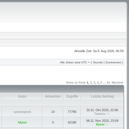
Aktuelle Zeit: Sa 8. Aug 2026, 06:59
Alle Zeiten sind UTC + 1 Stunde [ Sommerzeit ]
Gehe zu Seite
1
,
2
,
3
,
4
,
5
...
34
Nächste
Autor
Antworten
Zugriffe
Letzter Beitrag
Di 21. Okt 2025, 22:06
speedsgood
14
77796
Tawineu
Mi 11. Nov 2015, 23:04
Mykel
0
42186
Mykel