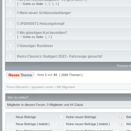
[
Gehe zu Seite:
1
,
2
,
3
,
4
]
Mein neuer Schlüsselanhänger
JFD000071 Heizungsknopf
Wo günstigen Kat bestellen?
[
Gehe zu Seite:
1
,
2
]
Günstiger Rostlöser
Retro Classics Stuttgart 2023 - Fahrzeuge gesucht!
Themen de
Seite
1
von
34
[ 1668 Themen ]
Foren-Übersicht
»
speakers corner
»
MG Allgemein
Wer ist online?
Mitglieder in diesem Forum: 0 Mitglieder und 44 Gäste
Neue Beiträge
Keine neuen Beiträge
Be
Neue Beiträge [ beliebt ]
Keine neuen Beiträge [ beliebt ]
Wic