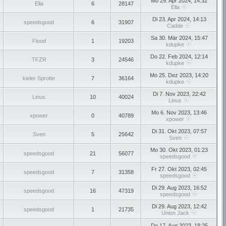
Mo 29. Apr 2024, 14:32
Ella
6
28147
Ella
Di 23. Apr 2024, 14:13
speedsgood
6
31907
Cadde
Sa 30. Mär 2024, 15:47
Flood
1
19203
kdupke
Do 22. Feb 2024, 12:14
TFZR
3
24546
kdupke
Mo 25. Dez 2023, 14:20
kieler Sprotte
7
36164
kdupke
Di 7. Nov 2023, 22:42
Linus
10
40024
Linus
Mo 6. Nov 2023, 13:46
xpower
0
40789
xpower
Di 31. Okt 2023, 07:57
Sven
5
25642
Sven
Mo 30. Okt 2023, 01:23
speedsgood
21
56077
speedsgood
Fr 27. Okt 2023, 02:45
speedsgood
7
31358
speedsgood
Di 29. Aug 2023, 16:52
speedsgood
16
47319
speedsgood
Di 29. Aug 2023, 12:42
speedsgood
1
21735
Union Jack
Do 17. Aug 2023, 18:25