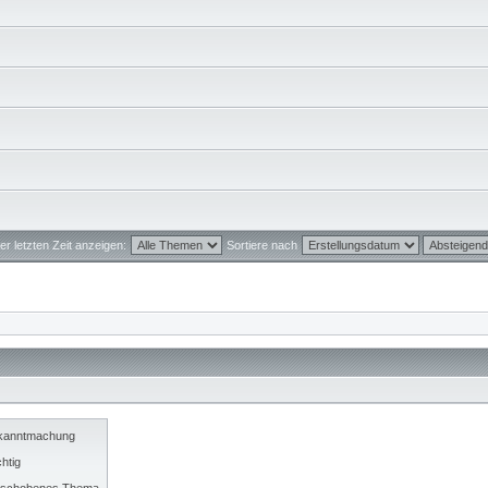
r letzten Zeit anzeigen:
Sortiere nach
kanntmachung
htig