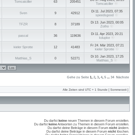
Tomcatciller
63
205451
Tomcatciller
Di 11. Jul 2023, 07:35
Sven
9
42912
speedsgood
Di 13. Jun 2023, 00:05
TFZR
8
37189
Zotho
Di 11. Apr 2023, 20:21
pascal
36
119636
kdupke
Fr 24. Mär 2023, 07:21
kieler Sprotte
12
41483
kieler Sprotte
Di 10. Jan 2023, 17:25
Matthias_S
0
52271
Matthias_S
Gehe zu Seite
1
,
2
,
3
,
4
,
5
...
34
Nächste
Alle Zeiten sind UTC + 1 Stunde [ Sommerzeit ]
Du darfst
keine
neuen Themen in diesem Forum erstellen.
Du darfst
keine
Antworten zu Themen in diesem Forum erstellen.
Du darfst deine Beiträge in diesem Forum
nicht
ändern.
Du darfst deine Beiträge in diesem Forum
nicht
löschen.