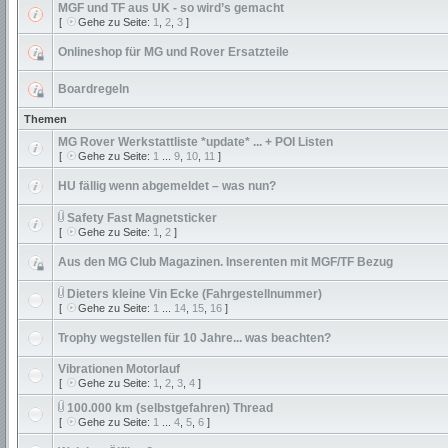
MGF und TF aus UK - so wird’s gemacht
[
Gehe zu Seite:
1
,
2
,
3
]
Onlineshop für MG und Rover Ersatzteile
Boardregeln
Themen
MG Rover Werkstattliste *update* ... + POI Listen
[
Gehe zu Seite:
1
...
9
,
10
,
11
]
HU fällig wenn abgemeldet – was nun?
Safety Fast Magnetsticker
[
Gehe zu Seite:
1
,
2
]
Aus den MG Club Magazinen. Inserenten mit MGF/TF Bezug
Dieters kleine Vin Ecke (Fahrgestellnummer)
[
Gehe zu Seite:
1
...
14
,
15
,
16
]
Trophy wegstellen für 10 Jahre... was beachten?
Vibrationen Motorlauf
[
Gehe zu Seite:
1
,
2
,
3
,
4
]
100.000 km (selbstgefahren) Thread
[
Gehe zu Seite:
1
...
4
,
5
,
6
]