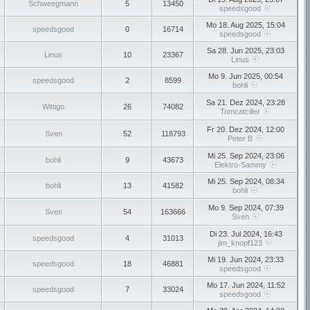
Schweegmann
5
13450
speedsgood
Mo 18. Aug 2025, 15:04
speedsgood
0
16714
speedsgood
Sa 28. Jun 2025, 23:03
Linus
10
23367
Linus
Mo 9. Jun 2025, 00:54
speedsgood
2
8599
bohli
Sa 21. Dez 2024, 23:28
Wittigo
26
74082
Tomcatciller
Fr 20. Dez 2024, 12:00
Sven
52
118793
Peter B
Mi 25. Sep 2024, 23:06
bohli
9
43673
Elektro-Sammy
Mi 25. Sep 2024, 08:34
bohli
13
41582
bohli
Mo 9. Sep 2024, 07:39
Sven
54
163666
Sven
Di 23. Jul 2024, 16:43
speedsgood
4
31013
jim_knopf123
Mi 19. Jun 2024, 23:33
speedsgood
18
46881
speedsgood
Mo 17. Jun 2024, 11:52
speedsgood
7
33024
speedsgood