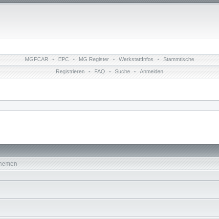
MGFCAR
•
EPC
•
MG Register
•
WerkstattInfos
•
Stammtische
Registrieren
•
FAQ
•
Suche
•
Anmelden
hemen