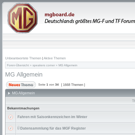
Unbeantwortete Themen
|
Aktive Themen
Foren-Übersicht
»
speakers corner
»
MG Allgemein
MG Allgemein
Seite
1
von
34
[ 1668 Themen ]
MG Allgemein
T
Bekanntmachungen
Fahren mit Saisonkennzeichen im Winter
Datensammlung für das MGF Register