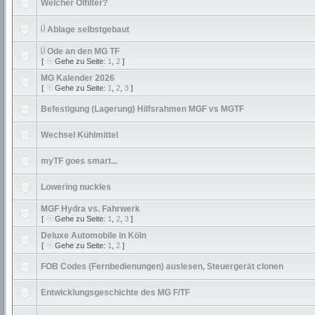
Welcher Ölfilter?
Ablage selbstgebaut
Ode an den MG TF
[
Gehe zu Seite:
1
,
2
]
MG Kalender 2026
[
Gehe zu Seite:
1
,
2
,
3
]
Befestigung (Lagerung) Hilfsrahmen MGF vs MGTF
Wechsel Kühlmittel
myTF goes smart...
Lowering nuckles
MGF Hydra vs. Fahrwerk
[
Gehe zu Seite:
1
,
2
,
3
]
Deluxe Automobile in Köln
[
Gehe zu Seite:
1
,
2
]
FOB Codes (Fernbedienungen) auslesen, Steuergerät clonen
Entwicklungsgeschichte des MG F/TF