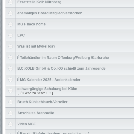
Ersatzteile Kolb Nürnberg
ehemaliges Board Mitglied verstorben
MG F back home
EPC
Was ist mit Mykel los?
Teilehändler im Raum Offenburg/Freiburg /Karlsruhe
B.C.KOLB GmbH & Co. KG schießt zum Jahresende
MG Kalender 2025 - Actionkalender
schwergängige Schaltung bei Kälte
[
Gehe zu Seite:
1
,
2
]
Bruch Kühlschlauch-Verteiler
Anschluss Autoradiio
Video MGF
Brexit / Einfuhrabgaben - es geht los... :-(