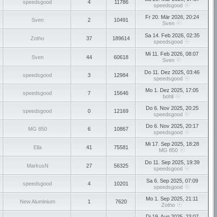
speedsgood
4
11786
speedsgood
Fr 20. Mär 2026, 20:24
Sven
2
10491
Sven
Sa 14. Feb 2026, 02:35
Zotho
37
189614
speedsgood
Mi 11. Feb 2026, 08:07
Sven
44
60618
Sven
Do 11. Dez 2025, 03:46
speedsgood
3
12984
speedsgood
Mo 1. Dez 2025, 17:05
speedsgood
7
15646
bohli
Do 6. Nov 2025, 20:25
speedsgood
0
12169
speedsgood
Do 6. Nov 2025, 20:17
MG 850
6
10867
speedsgood
Mi 17. Sep 2025, 18:28
Ella
41
75581
MG 850
Do 11. Sep 2025, 19:39
MarkusN
27
56325
speedsgood
Sa 6. Sep 2025, 07:09
speedsgood
4
10201
speedsgood
Mo 1. Sep 2025, 21:11
New Aluminium
1
7620
Zotho
Di 19. Aug 2025, 23:07