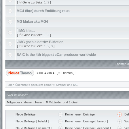
[
Gehe zu Seite:
1
,
2
]
MG4 ölt(e) durch Entlüftung raus
MG Mulan aka MG4
MG lebt....
[
Gehe zu Seite:
1
,
2
]
MG goes electric: E-Motion
[
Gehe zu Seite:
1
,
2
,
3
]
SAIC is the 4th biggest eCar producer worldwide
Themen de
Seite
1
von
1
[ 6 Themen ]
Foren-Übersicht
»
speakers corner
»
Stromer und MG
Wer ist online?
Mitglieder in diesem Forum: 0 Mitglieder und 1 Gast
Neue Beiträge
Keine neuen Beiträge
Be
Neue Beiträge [ beliebt ]
Keine neuen Beiträge [ beliebt ]
Wic
Neue Beiträge [ gesperrt ]
Keine neuen Beiträge [ gesperrt ]
Ve