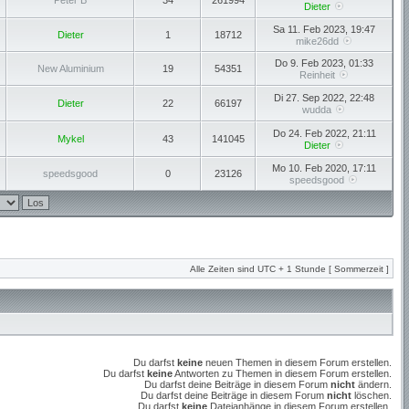
Peter B
34
261994
Dieter
Sa 11. Feb 2023, 19:47
Dieter
1
18712
mike26dd
Do 9. Feb 2023, 01:33
New Aluminium
19
54351
Reinheit
Di 27. Sep 2022, 22:48
Dieter
22
66197
wudda
Do 24. Feb 2022, 21:11
Mykel
43
141045
Dieter
Mo 10. Feb 2020, 17:11
speedsgood
0
23126
speedsgood
Alle Zeiten sind UTC + 1 Stunde [ Sommerzeit ]
Du darfst
keine
neuen Themen in diesem Forum erstellen.
Du darfst
keine
Antworten zu Themen in diesem Forum erstellen.
Du darfst deine Beiträge in diesem Forum
nicht
ändern.
Du darfst deine Beiträge in diesem Forum
nicht
löschen.
Du darfst
keine
Dateianhänge in diesem Forum erstellen.