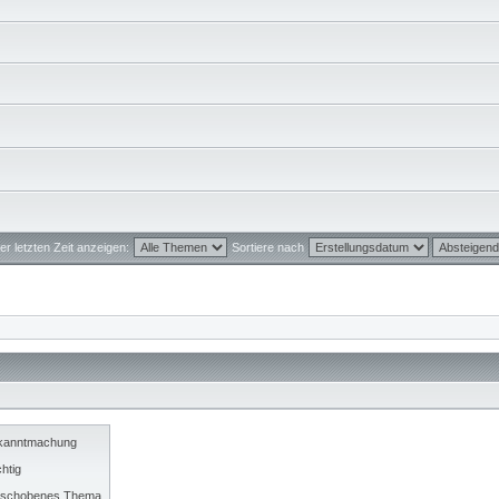
r letzten Zeit anzeigen:
Sortiere nach
kanntmachung
htig
rschobenes Thema