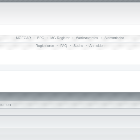
MGFCAR
•
EPC
•
MG Register
•
WerkstattInfos
•
Stammtische
Registrieren
•
FAQ
•
Suche
•
Anmelden
hemen