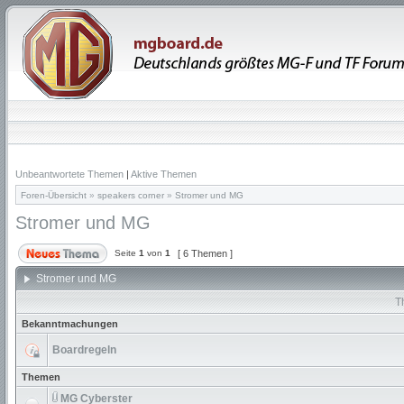
Unbeantwortete Themen
|
Aktive Themen
Foren-Übersicht
»
speakers corner
»
Stromer und MG
Stromer und MG
Seite
1
von
1
[ 6 Themen ]
Stromer und MG
T
Bekanntmachungen
Boardregeln
Themen
MG Cyberster