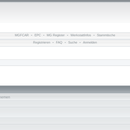
MGFCAR
•
EPC
•
MG Register
•
WerkstattInfos
•
Stammtische
Registrieren
•
FAQ
•
Suche
•
Anmelden
hemen