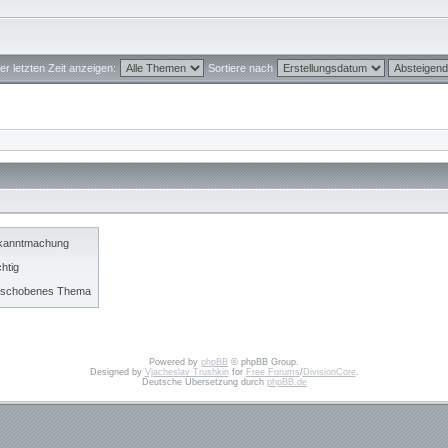
r letzten Zeit anzeigen:
Sortiere nach
kanntmachung
htig
rschobenes Thema
Powered by
phpBB
© phpBB Group.
Designed by
Vjacheslav Trushkin
for
Free Forums
/
DivisionCore
.
Deutsche Übersetzung durch
phpBB.de