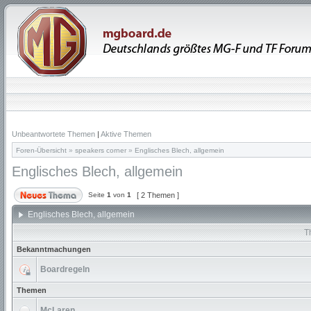
Unbeantwortete Themen
|
Aktive Themen
Foren-Übersicht
»
speakers corner
»
Englisches Blech, allgemein
Englisches Blech, allgemein
Seite
1
von
1
[ 2 Themen ]
Englisches Blech, allgemein
T
Bekanntmachungen
Boardregeln
Themen
McLaren