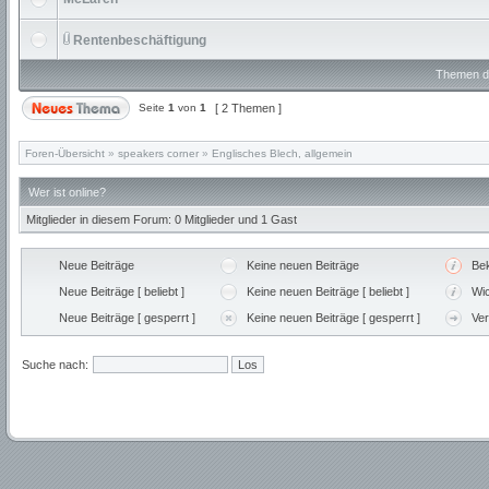
Rentenbeschäftigung
Themen de
Seite
1
von
1
[ 2 Themen ]
Foren-Übersicht
»
speakers corner
»
Englisches Blech, allgemein
Wer ist online?
Mitglieder in diesem Forum: 0 Mitglieder und 1 Gast
Neue Beiträge
Keine neuen Beiträge
Be
Neue Beiträge [ beliebt ]
Keine neuen Beiträge [ beliebt ]
Wic
Neue Beiträge [ gesperrt ]
Keine neuen Beiträge [ gesperrt ]
Ve
Suche nach: