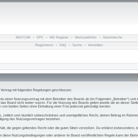
MGFCAR
•
EPC
•
MG Register
•
WerkstattInfos
•
Stammtische
Registrieren
•
FAQ
•
Suche
•
Anmelden
n Vertrag mit folgenden Regelungen geschlossen:
t du einen Nutzungsvertrag mit dem Betreiber des Boards ab (im Folgenden „Betreiber“) und 
das Board nicht weiter nutzen. Für die Nutzung des Boards gelten jeweils die an dieser Stell
von beiden Seiten ohne Einhaltung einer Frist jederzeit gekündigt werden.
hes, zeitlich und räumlich unbeschränktes und unentgeltliches Recht, deinen Beitrag im Rahm
digung des Nutzungsvertrages bestehen.
nthält, die gegen geltendes Recht oder die guten Sitten verstoßen. Du erklärst insbesondere,
n diese Nutzungsbedingungen oder anderer im Board veröffentlichten Regeln kann der Betr