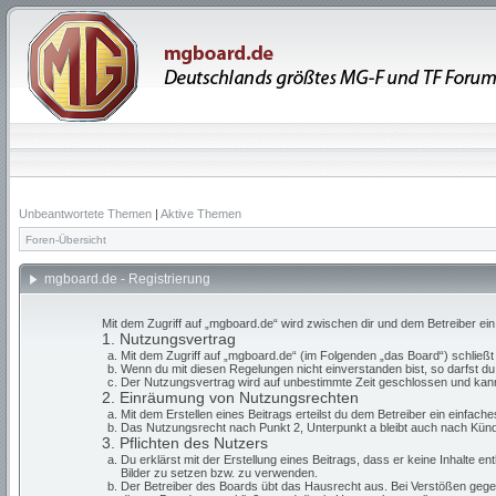
Unbeantwortete Themen
|
Aktive Themen
Foren-Übersicht
mgboard.de - Registrierung
Mit dem Zugriff auf „mgboard.de“ wird zwischen dir und dem Betreiber ei
1. Nutzungsvertrag
Mit dem Zugriff auf „mgboard.de“ (im Folgenden „das Board“) schließ
Wenn du mit diesen Regelungen nicht einverstanden bist, so darfst du 
Der Nutzungsvertrag wird auf unbestimmte Zeit geschlossen und kann 
2. Einräumung von Nutzungsrechten
Mit dem Erstellen eines Beitrags erteilst du dem Betreiber ein einfac
Das Nutzungsrecht nach Punkt 2, Unterpunkt a bleibt auch nach Kün
3. Pflichten des Nutzers
Du erklärst mit der Erstellung eines Beitrags, dass er keine Inhalte e
Bilder zu setzen bzw. zu verwenden.
Der Betreiber des Boards übt das Hausrecht aus. Bei Verstößen gege