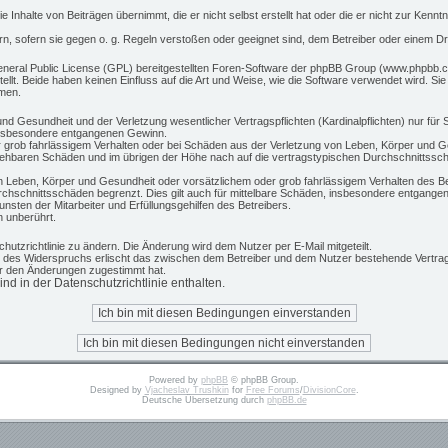
 Inhalte von Beiträgen übernimmt, die er nicht selbst erstellt hat oder die er nicht zur Ken
rn, sofern sie gegen o. g. Regeln verstoßen oder geeignet sind, dem Betreiber oder einem D
eneral Public License (GPL) bereitgestellten Foren-Software der phpBB Group (www.phpbb.c
t. Beide haben keinen Einfluss auf die Art und Weise, wie die Software verwendet wird. S
hmen.
d Gesundheit und der Verletzung wesentlicher Vertragspflichten (Kardinalpflichten) nur für S
 insbesondere entgangenen Gewinn.
 grob fahrlässigem Verhalten oder bei Schäden aus der Verletzung von Leben, Körper und Ge
rsehbaren Schäden und im übrigen der Höhe nach auf die vertragstypischen Durchschnittsschä
 Leben, Körper und Gesundheit oder vorsätzlichem oder grob fahrlässigem Verhalten des Be
chschnittsschäden begrenzt. Dies gilt auch für mittelbare Schäden, insbesondere entgange
sten der Mitarbeiter und Erfüllungsgehilfen des Betreibers.
 unberührt.
hutzrichtlinie zu ändern. Die Änderung wird dem Nutzer per E-Mail mitgeteilt.
e des Widerspruchs erlischt das zwischen dem Betreiber und dem Nutzer bestehende Vertrags
er den Änderungen zugestimmt hat.
d in der Datenschutzrichtlinie enthalten.
Powered by
phpBB
© phpBB Group.
Designed by
Vjacheslav Trushkin
for
Free Forums
/
DivisionCore
.
Deutsche Übersetzung durch
phpBB.de