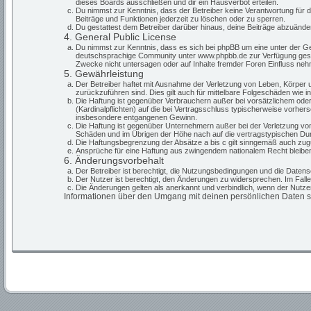
dieses Boards ausschließen und dir ein Hausverbot erteilen.
Du nimmst zur Kenntnis, dass der Betreiber keine Verantwortung für die
Beiträge und Funktionen jederzeit zu löschen oder zu sperren.
Du gestattest dem Betreiber darüber hinaus, deine Beiträge abzuände
4. General Public License
Du nimmst zur Kenntnis, dass es sich bei phpBB um eine unter der G
deutschsprachige Community unter www.phpbb.de zur Verfügung gestell
Zwecke nicht untersagen oder auf Inhalte fremder Foren Einfluss ne
5. Gewährleistung
Der Betreiber haftet mit Ausnahme der Verletzung von Leben, Körper un
zurückzuführen sind. Dies gilt auch für mittelbare Folgeschäden wie
Die Haftung ist gegenüber Verbrauchern außer bei vorsätzlichem oder
(Kardinalpflichten) auf die bei Vertragsschluss typischerweise vorhe
insbesondere entgangenen Gewinn.
Die Haftung ist gegenüber Unternehmern außer bei der Verletzung von
Schäden und im Übrigen der Höhe nach auf die vertragstypischen Dur
Die Haftungsbegrenzung der Absätze a bis c gilt sinngemäß auch zugun
Ansprüche für eine Haftung aus zwingendem nationalem Recht bleiben
6. Änderungsvorbehalt
Der Betreiber ist berechtigt, die Nutzungsbedingungen und die Datensc
Der Nutzer ist berechtigt, den Änderungen zu widersprechen. Im Fall
Die Änderungen gelten als anerkannt und verbindlich, wenn der Nutz
Informationen über den Umgang mit deinen persönlichen Daten sin