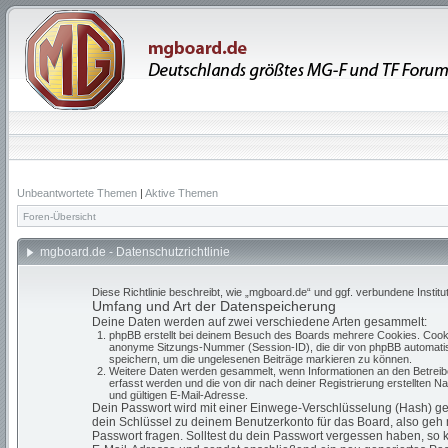
Unbeantwortete Themen
|
Aktive Themen
Foren-Übersicht
mgboard.de - Datenschutzrichtlinie
Diese Richtlinie beschreibt, wie „mgboard.de“ und ggf. verbundene Ins
Umfang und Art der Datenspeicherung
Deine Daten werden auf zwei verschiedene Arten gesammelt:
phpBB erstellt bei deinem Besuch des Boards mehrere Cookies. Cookie
anonyme Sitzungs-Nummer (Session-ID), die dir von phpBB automatisch
speichern, um die ungelesenen Beiträge markieren zu können.
Weitere Daten werden gesammelt, wenn Informationen an den Betreiber 
erfasst werden und die von dir nach deiner Registrierung erstellten
und gültigen E-Mail-Adresse.
Dein Passwort wird mit einer Einwege-Verschlüsselung (Hash) gesp
dein Schlüssel zu deinem Benutzerkonto für das Board, also geh 
Passwort fragen. Solltest du dein Passwort vergessen haben, so