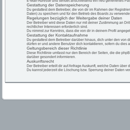
E-Mail-Adresse und sendet anschließend ein neu generiertes Pas
Gestattung der Datenspeicherung
Du gestattest dem Betreiber, die von dir im Rahmen der Registr
Daten) zu speichern und für den Betrieb des Boards zu verwende
Regelungen bezüglich der Weitergabe deiner Daten
Der Betreiber wird diese Daten nur mit deiner Zustimmung an Drit
rechtlicher Interessen erforderlich sind.
Du nimmst zur Kenntnis, dass die von dir in deinem Profil angeg
Gestattung der Kontaktaufnahme
Du gestattest dem Betreiber darüber hinaus, dich unter den von d
dürfen er und andere Benutzer dich kontaktieren, sofern du dies a
Geltungsbereich dieser Richtlinie
Diese Richtlinie umfasst nur den Bereich der Seiten, die die ph
darüber gesondert informieren.
Auskunftsrecht
Der Betreiber erteilt dir auf Anfrage Auskunft, welche Daten über 
Du kannst jederzeit die Löschung bzw. Sperrung deiner Daten verl