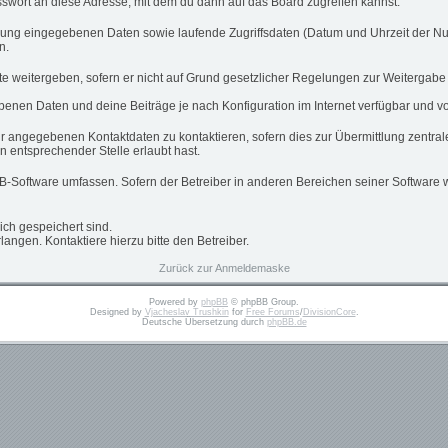
swort an diese Adresse, mit dem du dann auf das Board zugreifen kannst.
ierung eingegebenen Daten sowie laufende Zugriffsdaten (Datum und Uhrzeit der N
n.
te weitergeben, sofern er nicht auf Grund gesetzlicher Regelungen zur Weitergabe 
ebenen Daten und deine Beiträge je nach Konfiguration im Internet verfügbar und 
ir angegebenen Kontaktdaten zu kontaktieren, sofern dies zur Übermittlung zentrale
n entsprechender Stelle erlaubt hast.
pBB-Software umfassen. Sofern der Betreiber in anderen Bereichen seiner Software 
dich gespeichert sind.
angen. Kontaktiere hierzu bitte den Betreiber.
Zurück zur Anmeldemaske
Powered by
phpBB
© phpBB Group.
Designed by
Vjacheslav Trushkin
for
Free Forums
/
DivisionCore
.
Deutsche Übersetzung durch
phpBB.de