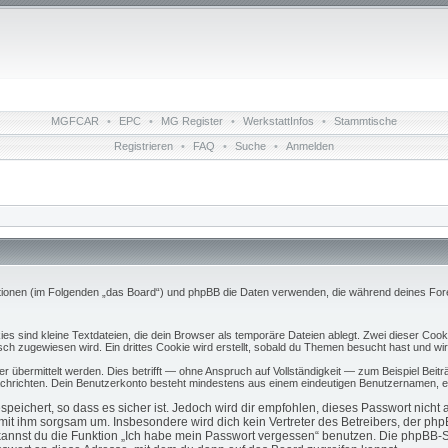
MGFCAR
•
EPC
•
MG Register
•
WerkstattInfos
•
Stammtische
Registrieren
•
FAQ
•
Suche
•
Anmelden
titutionen (im Folgenden „das Board“) und phpBB die Daten verwenden, die während deines 
s sind kleine Textdateien, die dein Browser als temporäre Dateien ablegt. Zwei dieser Coo
 zugewiesen wird. Ein drittes Cookie wird erstellt, sobald du Themen besucht hast und wir
übermittelt werden. Dies betrifft — ohne Anspruch auf Vollständigkeit — zum Beispiel Beiträ
 Nachrichten. Dein Benutzerkonto besteht mindestens aus einem eindeutigen Benutzernamen,
eichert, so dass es sicher ist. Jedoch wird dir empfohlen, dieses Passwort nicht
mit ihm sorgsam um. Insbesondere wird dich kein Vertreter des Betreibers, der ph
 kannst du die Funktion „Ich habe mein Passwort vergessen“ benutzen. Die phpBB