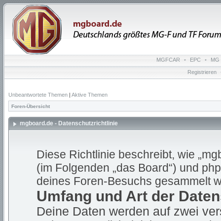
MGFCAR
•
EPC
•
MG 
Registrieren
Unbeantwortete Themen
|
Aktive Themen
Foren-Übersicht
mgboard.de - Datenschutzrichtlinie
Diese Richtlinie beschreibt, wie „mg
(im Folgenden „das Board“) und ph
deines Foren-Besuchs gesammelt w
Umfang und Art der Date
Deine Daten werden auf zwei ve