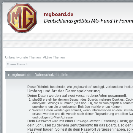
Unbeantwortete Themen
|
Aktive Themen
Foren-Übersicht
mgboard.de - Datenschutzrichtlinie
Diese Richtlinie beschreibt, wie „mgboard.de“ und ggf. verbundene Ins
Umfang und Art der Datenspeicherung
Deine Daten werden auf zwei verschiedene Arten gesammelt:
phpBB erstellt bei deinem Besuch des Boards mehrere Cookies. Cookie
anonyme Sitzungs-Nummer (Session-ID), die dir von phpBB automatisch
speichern, um die ungelesenen Beiträge markieren zu können.
Weitere Daten werden gesammelt, wenn Informationen an den Betreiber 
erfasst werden und die von dir nach deiner Registrierung erstellten
und gültigen E-Mail-Adresse.
Dein Passwort wird mit einer Einwege-Verschlüsselung (Hash) gesp
dein Schlüssel zu deinem Benutzerkonto für das Board, also geh 
Passwort fragen. Solltest du dein Passwort vergessen haben, so