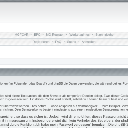
MGFCAR
•
EPC
•
MG Register
•
WerkstattInfos
•
Stammtische
Registrieren
•
FAQ
•
Suche
•
Anmelden
titutionen (im Folgenden „das Board“) und phpBB die Daten verwenden, die während deines 
s sind kleine Textdateien, die dein Browser als temporäre Dateien ablegt. Zwei dieser Coo
 zugewiesen wird. Ein drittes Cookie wird erstellt, sobald du Themen besucht hast und wir
übermittelt werden. Dies betrifft — ohne Anspruch auf Vollständigkeit — zum Beispiel Beiträ
 Nachrichten. Dein Benutzerkonto besteht mindestens aus einem eindeutigen Benutzernamen,
eichert, so dass es sicher ist. Jedoch wird dir empfohlen, dieses Passwort nicht
mit ihm sorgsam um. Insbesondere wird dich kein Vertreter des Betreibers, der ph
 kannst du die Funktion „Ich habe mein Passwort vergessen“ benutzen. Die phpBB