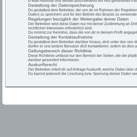
E-Mail-Adresse und sendet anschließend ein neu generiertes Pas
Gestattung der Datenspeicherung
Du gestattest dem Betreiber, die von dir im Rahmen der Registr
Daten) zu speichern und für den Betrieb des Boards zu verwende
Regelungen bezüglich der Weitergabe deiner Daten
Der Betreiber wird diese Daten nur mit deiner Zustimmung an Drit
rechtlicher Interessen erforderlich sind.
Du nimmst zur Kenntnis, dass die von dir in deinem Profil angeg
Gestattung der Kontaktaufnahme
Du gestattest dem Betreiber darüber hinaus, dich unter den von d
dürfen er und andere Benutzer dich kontaktieren, sofern du dies a
Geltungsbereich dieser Richtlinie
Diese Richtlinie umfasst nur den Bereich der Seiten, die die ph
darüber gesondert informieren.
Auskunftsrecht
Der Betreiber erteilt dir auf Anfrage Auskunft, welche Daten über 
Du kannst jederzeit die Löschung bzw. Sperrung deiner Daten verl