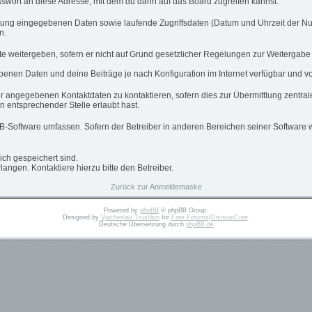
swort an diese Adresse, mit dem du dann auf das Board zugreifen kannst.
ierung eingegebenen Daten sowie laufende Zugriffsdaten (Datum und Uhrzeit der N
n.
te weitergeben, sofern er nicht auf Grund gesetzlicher Regelungen zur Weitergabe 
ebenen Daten und deine Beiträge je nach Konfiguration im Internet verfügbar und 
ir angegebenen Kontaktdaten zu kontaktieren, sofern dies zur Übermittlung zentrale
n entsprechender Stelle erlaubt hast.
pBB-Software umfassen. Sofern der Betreiber in anderen Bereichen seiner Software 
dich gespeichert sind.
angen. Kontaktiere hierzu bitte den Betreiber.
Zurück zur Anmeldemaske
Powered by
phpBB
© phpBB Group.
Designed by
Vjacheslav Trushkin
for
Free Forums
/
DivisionCore
.
Deutsche Übersetzung durch
phpBB.de