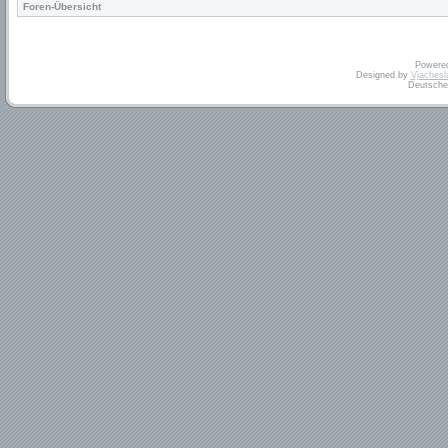
Foren-Übersicht
Powere
Designed by
Vjachesl
Deutsche