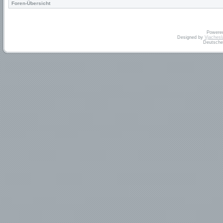
Foren-Übersicht
Powere
Designed by
Vjachesl
Deutsche