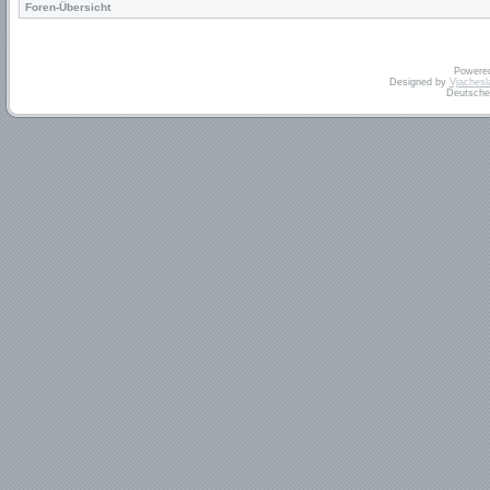
Foren-Übersicht
Powere
Designed by
Vjachesl
Deutsche