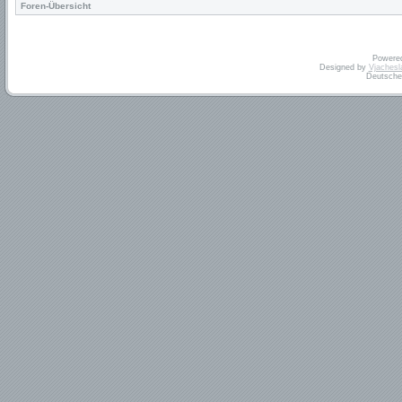
Foren-Übersicht
Powere
Designed by
Vjachesl
Deutsche