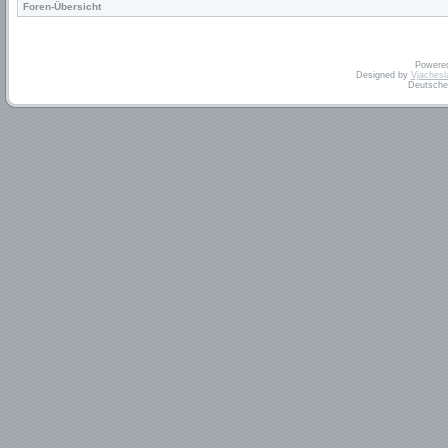
Foren-Übersicht
Powere
Designed by
Vjachesl
Deutsche