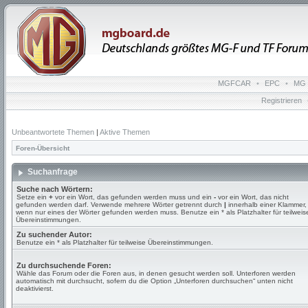
MGFCAR
•
EPC
•
MG 
Registrieren
Unbeantwortete Themen
|
Aktive Themen
Foren-Übersicht
Suchanfrage
Suche nach Wörtern:
Setze ein
+
vor ein Wort, das gefunden werden muss und ein
-
vor ein Wort, das nicht
gefunden werden darf. Verwende mehrere Wörter getrennt durch
|
innerhalb einer Klammer,
wenn nur eines der Wörter gefunden werden muss. Benutze ein * als Platzhalter für teilweis
Übereinstimmungen.
Zu suchender Autor:
Benutze ein * als Platzhalter für teilweise Übereinstimmungen.
Zu durchsuchende Foren:
Wähle das Forum oder die Foren aus, in denen gesucht werden soll. Unterforen werden
automatisch mit durchsucht, sofern du die Option „Unterforen durchsuchen“ unten nicht
deaktivierst.