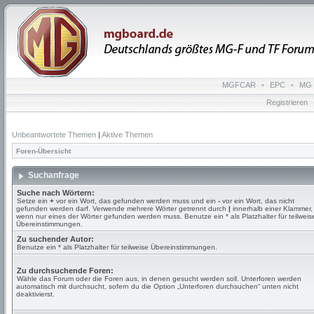
MGFCAR
•
EPC
•
MG 
Registrieren
Unbeantwortete Themen
|
Aktive Themen
Foren-Übersicht
Suchanfrage
Suche nach Wörtern:
Setze ein
+
vor ein Wort, das gefunden werden muss und ein
-
vor ein Wort, das nicht
gefunden werden darf. Verwende mehrere Wörter getrennt durch
|
innerhalb einer Klammer,
wenn nur eines der Wörter gefunden werden muss. Benutze ein * als Platzhalter für teilweis
Übereinstimmungen.
Zu suchender Autor:
Benutze ein * als Platzhalter für teilweise Übereinstimmungen.
Zu durchsuchende Foren:
Wähle das Forum oder die Foren aus, in denen gesucht werden soll. Unterforen werden
automatisch mit durchsucht, sofern du die Option „Unterforen durchsuchen“ unten nicht
deaktivierst.