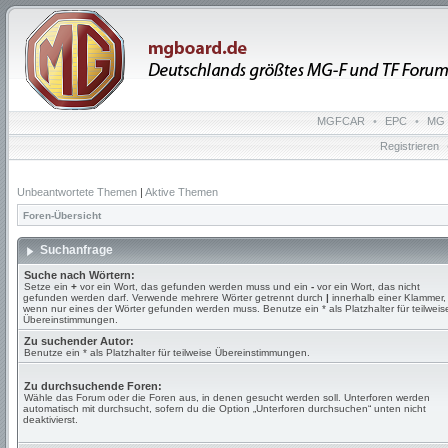
MGFCAR
•
EPC
•
MG 
Registrieren
Unbeantwortete Themen
|
Aktive Themen
Foren-Übersicht
Suchanfrage
Suche nach Wörtern:
Setze ein
+
vor ein Wort, das gefunden werden muss und ein
-
vor ein Wort, das nicht
gefunden werden darf. Verwende mehrere Wörter getrennt durch
|
innerhalb einer Klammer,
wenn nur eines der Wörter gefunden werden muss. Benutze ein * als Platzhalter für teilweis
Übereinstimmungen.
Zu suchender Autor:
Benutze ein * als Platzhalter für teilweise Übereinstimmungen.
Zu durchsuchende Foren:
Wähle das Forum oder die Foren aus, in denen gesucht werden soll. Unterforen werden
automatisch mit durchsucht, sofern du die Option „Unterforen durchsuchen“ unten nicht
deaktivierst.