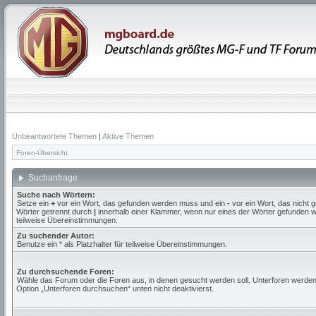
Unbeantwortete Themen
|
Aktive Themen
Foren-Übersicht
Suchanfrage
Suche nach Wörtern:
Setze ein
+
vor ein Wort, das gefunden werden muss und ein
-
vor ein Wort, das nicht
Wörter getrennt durch
|
innerhalb einer Klammer, wenn nur eines der Wörter gefunden we
teilweise Übereinstimmungen.
Zu suchender Autor:
Benutze ein * als Platzhalter für teilweise Übereinstimmungen.
Zu durchsuchende Foren:
Wähle das Forum oder die Foren aus, in denen gesucht werden soll. Unterforen werden
Option „Unterforen durchsuchen“ unten nicht deaktivierst.