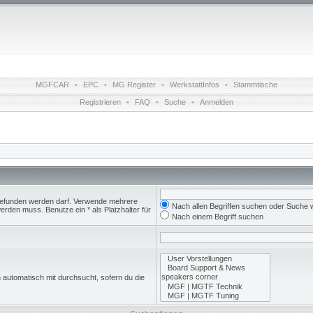
MGFCAR
•
EPC
•
MG Register
•
WerkstattInfos
•
Stammtische
Registrieren
•
FAQ
•
Suche
•
Anmelden
 gefunden werden darf. Verwende mehrere
Nach allen Begriffen suchen oder Suche
rden muss. Benutze ein * als Platzhalter für
Nach einem Begriff suchen
 automatisch mit durchsucht, sofern du die