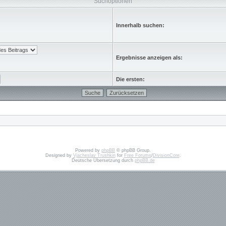
Suchoptionen
Innerhalb suchen:
Ergebnisse anzeigen als:
Die ersten:
Powered by
phpBB
© phpBB Group.
Designed by
Vjacheslav Trushkin
for
Free Forums
/
DivisionCore
.
Deutsche Übersetzung durch
phpBB.de