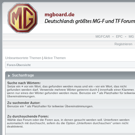
MGFCAR
•
EPC
•
MG 
Registrieren
Unbeantwortete Themen
|
Aktive Themen
Foren-Übersicht
Suchanfrage
Suche nach Wörtern:
Setze ein
+
vor ein Wort, das gefunden werden muss und ein
-
vor ein Wort, das nicht
gefunden werden darf. Verwende mehrere Wörter getrennt durch
|
innerhalb einer Klammer,
wenn nur eines der Wörter gefunden werden muss. Benutze ein * als Platzhalter für teilweis
Übereinstimmungen.
Zu suchender Autor:
Benutze ein * als Platzhalter für teilweise Übereinstimmungen.
Zu durchsuchende Foren:
Wähle das Forum oder die Foren aus, in denen gesucht werden soll. Unterforen werden
automatisch mit durchsucht, sofern du die Option „Unterforen durchsuchen“ unten nicht
deaktivierst.