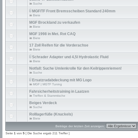
in
Suche
MGF/TF Front Bremsscheiben Standard 240mm
in
Biete
MGF Brockland zu verkaufen
in
Biete
MGF 1998 in Met. Rot CAQ
in
Biete
17 Zoll Reifen für die Vorderachse
in
Biete
Schrader Adapter und 4,5l Hydrolastic Fluid
in
Biete
Notfall: Suche Umlenkrolle für den Keilrippenriemen!
in
Suche
Ersatzradabdeckung mit MG Logo
in
MGF | MGTF Tuning
Fahrsicherheitstraining in Laatzen
in
Treffen & Stammtische
Beiges Verdeck
in
Suche
Rolllagerfüße (Knuckels)
in
Biete
Beiträge der letzten Zeit anzeigen:
Seite
1
von
5
[ Die Suche ergab 211 Treffer ]