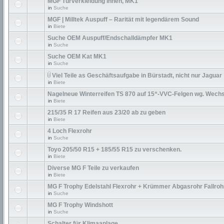
MGF Türverkleidung innen, MK1
in
Suche
MGF | Milltek Auspuff – Rarität mit legendärem Sound
in
Biete
Suche OEM Auspuff/Endschalldämpfer MK1
in
Suche
Suche OEM Kat MK1
in
Suche
Viel Teile as Geschäftsaufgabe in Bürstadt, nicht nur Jaguar
in
Biete
Nagelneue Winterreifen TS 870 auf 15“-VVC-Felgen wg. Wechs
in
Biete
215/35 R 17 Reifen aus 23/20 ab zu geben
in
Biete
4 Loch Flexrohr
in
Suche
Toyo 205/50 R15 + 185/55 R15 zu verschenken.
in
Biete
Diverse MG F Teile zu verkaufen
in
Biete
MG F Trophy Edelstahl Flexrohr + Krümmer Abgasrohr Fallroh
in
Suche
MG F Trophy Windshott
in
Suche
Schalter für Klimaanlage