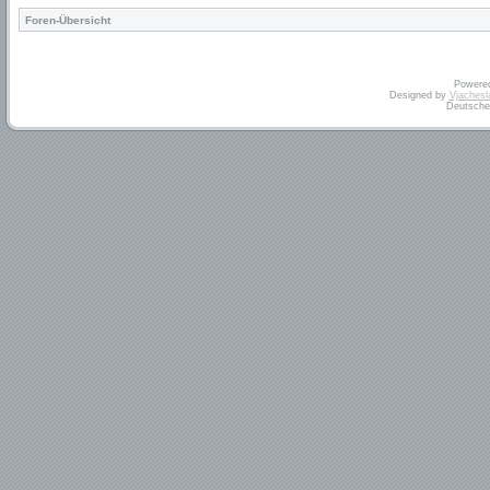
Foren-Übersicht
Powere
Designed by
Vjachesl
Deutsche