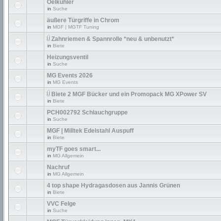
Oelkühler
in
Suche
äußere Türgriffe in Chrom
in
MGF | MGTF Tuning
Zahnriemen & Spannrolle *neu & unbenutzt*
in
Biete
Heizungsventil
in
Suche
MG Events 2026
in
MG Events
Biete 2 MGF Bücker und ein Promopack MG XPower SV
in
Biete
PCH002792 Schlauchgruppe
in
Suche
MGF | Milltek Edelstahl Auspuff
in
Biete
myTF goes smart...
in
MG Allgemein
Nachruf
in
MG Allgemein
4 top shape Hydragasdosen aus Jannis Grünen
in
Biete
VVC Felge
in
Suche