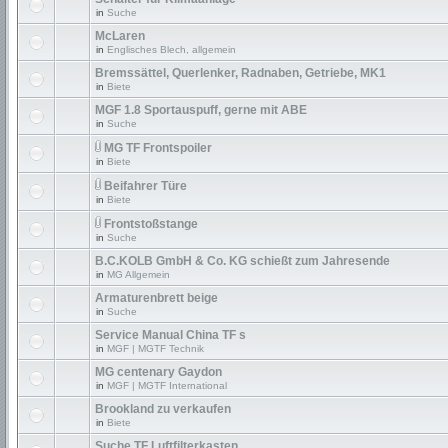
in
Suche
McLaren
in
Englisches Blech, allgemein
Bremssättel, Querlenker, Radnaben, Getriebe, MK1
in
Biete
MGF 1.8 Sportauspuff, gerne mit ABE
in
Suche
MG TF Frontspoiler
in
Biete
Beifahrer Türe
in
Biete
Frontstoßstange
in
Suche
B.C.KOLB GmbH & Co. KG schießt zum Jahresende
in
MG Allgemein
Armaturenbrett beige
in
Suche
Service Manual China TF s
in
MGF | MGTF Technik
MG centenary Gaydon
in
MGF | MGTF International
Brookland zu verkaufen
in
Biete
Suche TF Luftfilterkasten