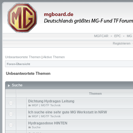
MGFCAR
•
EPC
•
MG 
Registrieren
Unbeantwortete Themen
|
Aktive Themen
Foren-Übersicht
Unbeantwortete Themen
Suche
Themen
Dichtung Hydragas Leitung
in
MGF | MGTF Technik
Ich suche eine sehr gute MG Werkstatt in NRW
in
MGF | MGTF Technik
Hydragasdose HINTEN
in
Suche