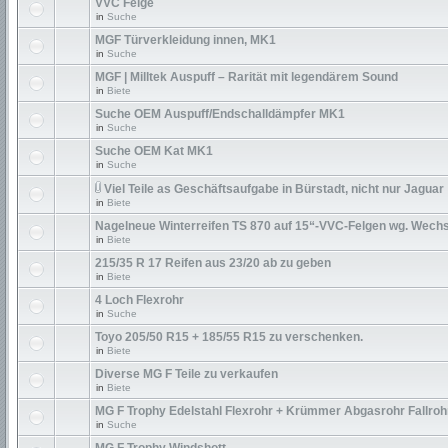
VVC Felge
in
Suche
MGF Türverkleidung innen, MK1
in
Suche
MGF | Milltek Auspuff – Rarität mit legendärem Sound
in
Biete
Suche OEM Auspuff/Endschalldämpfer MK1
in
Suche
Suche OEM Kat MK1
in
Suche
Viel Teile as Geschäftsaufgabe in Bürstadt, nicht nur Jaguar
in
Biete
Nagelneue Winterreifen TS 870 auf 15“-VVC-Felgen wg. Wechs
in
Biete
215/35 R 17 Reifen aus 23/20 ab zu geben
in
Biete
4 Loch Flexrohr
in
Suche
Toyo 205/50 R15 + 185/55 R15 zu verschenken.
in
Biete
Diverse MG F Teile zu verkaufen
in
Biete
MG F Trophy Edelstahl Flexrohr + Krümmer Abgasrohr Fallroh
in
Suche