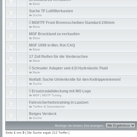
in
Biete
Suche TF Luftfilterkasten
in
Suche
MGF/TF Front Bremsscheiben Standard 240mm
in
Biete
MGF Brockland zu verkaufen
in
Biete
MGF 1998 in Met. Rot CAQ
in
Biete
17 Zoll Reifen für die Vorderachse
in
Biete
Schrader Adapter und 4,5l Hydrolastic Fluid
in
Biete
Notfall: Suche Umlenkrolle für den Keilrippenriemen!
in
Suche
Ersatzradabdeckung mit MG Logo
in
MGF | MGTF Tuning
Fahrsicherheitstraining in Laatzen
in
Treffen & Stammtische
Beiges Verdeck
in
Suche
Beiträge der letzten Zeit anzeigen:
Seite
1
von
5
[ Die Suche ergab 212 Treffer ]