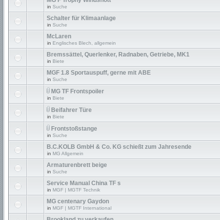
MG F Trophy Windshott
in
Suche
Schalter für Klimaanlage
in
Suche
McLaren
in
Englisches Blech, allgemein
Bremssättel, Querlenker, Radnaben, Getriebe, MK1
in
Biete
MGF 1.8 Sportauspuff, gerne mit ABE
in
Suche
MG TF Frontspoiler
in
Biete
Beifahrer Türe
in
Biete
Frontstoßstange
in
Suche
B.C.KOLB GmbH & Co. KG schießt zum Jahresende
in
MG Allgemein
Armaturenbrett beige
in
Suche
Service Manual China TF s
in
MGF | MGTF Technik
MG centenary Gaydon
in
MGF | MGTF International
Brookland zu verkaufen