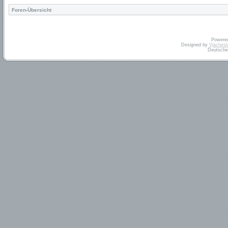
Foren-Übersicht
Powere
Designed by
Vjachesl
Deutsche