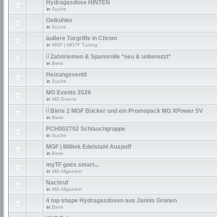
Hydragasdose HINTEN
in
Suche
Oelkühler
in
Suche
äußere Türgriffe in Chrom
in
MGF | MGTF Tuning
Zahnriemen & Spannrolle *neu & unbenutzt*
in
Biete
Heizungsventil
in
Suche
MG Events 2026
in
MG Events
Biete 2 MGF Bücker und ein Promopack MG XPower SV
in
Biete
PCH002792 Schlauchgruppe
in
Suche
MGF | Milltek Edelstahl Auspuff
in
Biete
myTF goes smart...
in
MG Allgemein
Nachruf
in
MG Allgemein
4 top shape Hydragasdosen aus Jannis Grünen
in
Biete