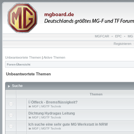
MGFCAR
•
EPC
•
MG 
Registrieren
Unbeantwortete Themen
|
Aktive Themen
Foren-Übersicht
Unbeantwortete Themen
Suche
Themen
Ölfleck - Bremsflüssigkeit?
in
MGF | MGTF Technik
Dichtung Hydragas Leitung
in
MGF | MGTF Technik
Ich suche eine sehr gute MG Werkstatt in NRW
in
MGF | MGTF Technik