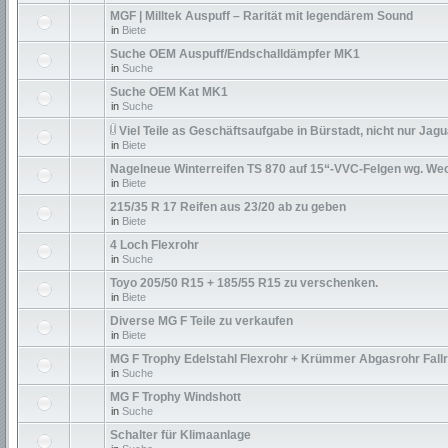
MGF | Milltek Auspuff – Rarität mit legendärem Sound
in
Biete
Suche OEM Auspuff/Endschalldämpfer MK1
in
Suche
Suche OEM Kat MK1
in
Suche
Viel Teile as Geschäftsaufgabe in Bürstadt, nicht nur Jagu
in
Biete
Nagelneue Winterreifen TS 870 auf 15“-VVC-Felgen wg. We
in
Biete
215/35 R 17 Reifen aus 23/20 ab zu geben
in
Biete
4 Loch Flexrohr
in
Suche
Toyo 205/50 R15 + 185/55 R15 zu verschenken.
in
Biete
Diverse MG F Teile zu verkaufen
in
Biete
MG F Trophy Edelstahl Flexrohr + Krümmer Abgasrohr Fall
in
Suche
MG F Trophy Windshott
in
Suche
Schalter für Klimaanlage