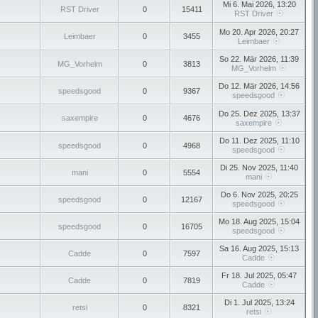
Mi 6. Mai 2026, 13:20
RST Driver
0
15411
RST Driver
Mo 20. Apr 2026, 20:27
Leimbaer
0
3455
Leimbaer
So 22. Mär 2026, 11:39
MG_Vorhelm
0
3813
MG_Vorhelm
Do 12. Mär 2026, 14:56
speedsgood
0
9367
speedsgood
Do 25. Dez 2025, 13:37
saxempire
0
4676
saxempire
Do 11. Dez 2025, 11:10
speedsgood
0
4968
speedsgood
Di 25. Nov 2025, 11:40
mani
0
5554
mani
Do 6. Nov 2025, 20:25
speedsgood
0
12167
speedsgood
Mo 18. Aug 2025, 15:04
speedsgood
0
16705
speedsgood
Sa 16. Aug 2025, 15:13
Cadde
0
7597
Cadde
Fr 18. Jul 2025, 05:47
Cadde
0
7819
Cadde
Di 1. Jul 2025, 13:24
retsi
0
8321
retsi