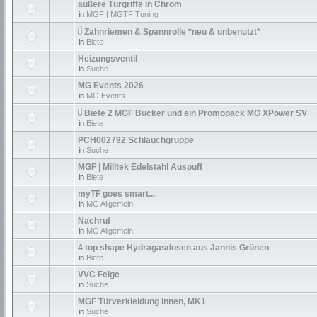
äußere Türgriffe in Chrom
in
MGF | MGTF Tuning
Zahnriemen & Spannrolle *neu & unbenutzt*
in
Biete
Heizungsventil
in
Suche
MG Events 2026
in
MG Events
Biete 2 MGF Bücker und ein Promopack MG XPower SV
in
Biete
PCH002792 Schlauchgruppe
in
Suche
MGF | Milltek Edelstahl Auspuff
in
Biete
myTF goes smart...
in
MG Allgemein
Nachruf
in
MG Allgemein
4 top shape Hydragasdosen aus Jannis Grünen
in
Biete
VVC Felge
in
Suche
MGF Türverkleidung innen, MK1
in
Suche