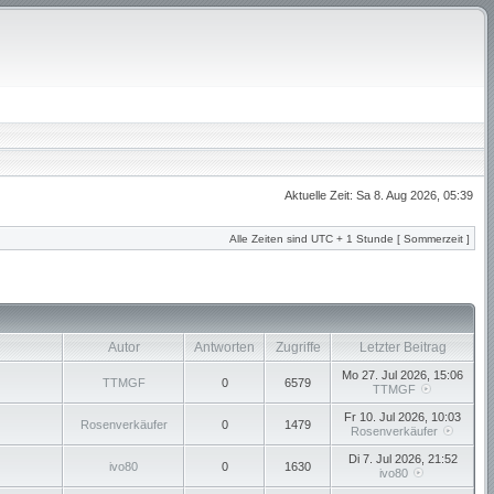
Aktuelle Zeit: Sa 8. Aug 2026, 05:39
Alle Zeiten sind UTC + 1 Stunde [ Sommerzeit ]
Autor
Antworten
Zugriffe
Letzter Beitrag
Mo 27. Jul 2026, 15:06
TTMGF
0
6579
TTMGF
Fr 10. Jul 2026, 10:03
Rosenverkäufer
0
1479
Rosenverkäufer
Di 7. Jul 2026, 21:52
ivo80
0
1630
ivo80