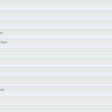
ar
chsel
rohr