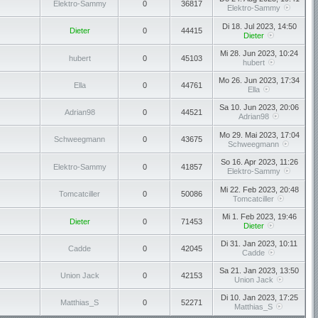
Elektro-Sammy
0
36817
Elektro-Sammy
Di 18. Jul 2023, 14:50
Dieter
0
44415
Dieter
Mi 28. Jun 2023, 10:24
hubert
0
45103
hubert
Mo 26. Jun 2023, 17:34
Ella
0
44761
Ella
Sa 10. Jun 2023, 20:06
Adrian98
0
44521
Adrian98
Mo 29. Mai 2023, 17:04
Schweegmann
0
43675
Schweegmann
So 16. Apr 2023, 11:26
Elektro-Sammy
0
41857
Elektro-Sammy
Mi 22. Feb 2023, 20:48
Tomcatciller
0
50086
Tomcatciller
Mi 1. Feb 2023, 19:46
Dieter
0
71453
Dieter
Di 31. Jan 2023, 10:11
Cadde
0
42045
Cadde
Sa 21. Jan 2023, 13:50
Union Jack
0
42153
Union Jack
Di 10. Jan 2023, 17:25
Matthias_S
0
52271
Matthias_S