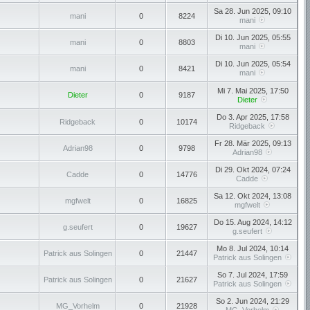
Sa 28. Jun 2025, 09:10
mani
0
8224
mani
Di 10. Jun 2025, 05:55
mani
0
8803
mani
Di 10. Jun 2025, 05:54
mani
0
8421
mani
Mi 7. Mai 2025, 17:50
Dieter
0
9187
Dieter
Do 3. Apr 2025, 17:58
Ridgeback
0
10174
Ridgeback
Fr 28. Mär 2025, 09:13
Adrian98
0
9798
Adrian98
Di 29. Okt 2024, 07:24
Cadde
0
14776
Cadde
Sa 12. Okt 2024, 13:08
mgfwelt
0
16825
mgfwelt
Do 15. Aug 2024, 14:12
g.seufert
0
19627
g.seufert
Mo 8. Jul 2024, 10:14
Patrick aus Solingen
0
21447
Patrick aus Solingen
So 7. Jul 2024, 17:59
Patrick aus Solingen
0
21627
Patrick aus Solingen
So 2. Jun 2024, 21:29
MG_Vorhelm
0
21928