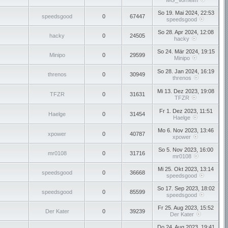
MG_Vorhelm
So 19. Mai 2024, 22:53
speedsgood
0
67447
speedsgood
So 28. Apr 2024, 12:08
hacky
0
24505
hacky
So 24. Mär 2024, 19:15
Minipo
0
29599
Minipo
So 28. Jan 2024, 16:19
threnos
0
30949
threnos
Mi 13. Dez 2023, 19:08
TFZR
0
31631
TFZR
Fr 1. Dez 2023, 11:51
Haelge
0
31454
Haelge
Mo 6. Nov 2023, 13:46
xpower
0
40787
xpower
So 5. Nov 2023, 16:00
mr0108
0
31716
mr0108
Mi 25. Okt 2023, 13:14
speedsgood
0
36668
speedsgood
So 17. Sep 2023, 18:02
speedsgood
0
85599
speedsgood
Fr 25. Aug 2023, 15:52
Der Kater
0
39239
Der Kater
Do 24. Aug 2023, 19:41