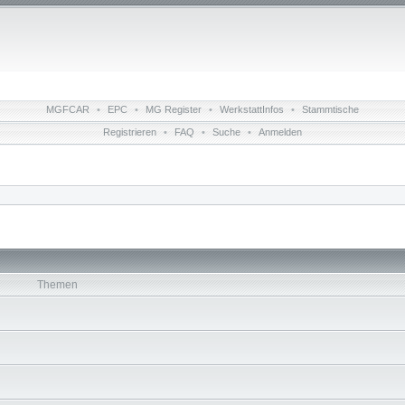
MGFCAR
•
EPC
•
MG Register
•
WerkstattInfos
•
Stammtische
Registrieren
•
FAQ
•
Suche
•
Anmelden
Themen