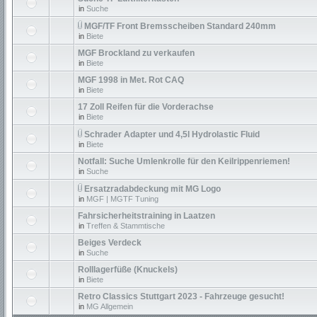
in
Suche
MGF/TF Front Bremsscheiben Standard 240mm
in
Biete
MGF Brockland zu verkaufen
in
Biete
MGF 1998 in Met. Rot CAQ
in
Biete
17 Zoll Reifen für die Vorderachse
in
Biete
Schrader Adapter und 4,5l Hydrolastic Fluid
in
Biete
Notfall: Suche Umlenkrolle für den Keilrippenriemen!
in
Suche
Ersatzradabdeckung mit MG Logo
in
MGF | MGTF Tuning
Fahrsicherheitstraining in Laatzen
in
Treffen & Stammtische
Beiges Verdeck
in
Suche
Rolllagerfüße (Knuckels)
in
Biete
Retro Classics Stuttgart 2023 - Fahrzeuge gesucht!
in
MG Allgemein