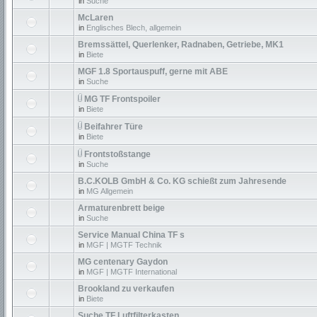
in
Suche
McLaren
in
Englisches Blech, allgemein
Bremssättel, Querlenker, Radnaben, Getriebe, MK1
in
Biete
MGF 1.8 Sportauspuff, gerne mit ABE
in
Suche
MG TF Frontspoiler
in
Biete
Beifahrer Türe
in
Biete
Frontstoßstange
in
Suche
B.C.KOLB GmbH & Co. KG schießt zum Jahresende
in
MG Allgemein
Armaturenbrett beige
in
Suche
Service Manual China TF s
in
MGF | MGTF Technik
MG centenary Gaydon
in
MGF | MGTF International
Brookland zu verkaufen
in
Biete
Suche TF Luftfilterkasten