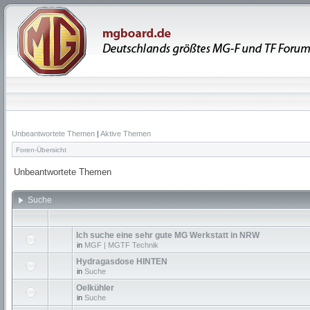
Unbeantwortete Themen
|
Aktive Themen
Foren-Übersicht
Unbeantwortete Themen
Suche
Ich suche eine sehr gute MG Werkstatt in NRW
in
MGF | MGTF Technik
Hydragasdose HINTEN
in
Suche
Oelkühler
in
Suche