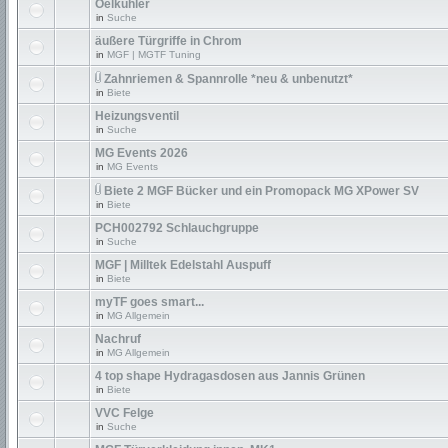
Oelkühler
in
Suche
äußere Türgriffe in Chrom
in
MGF | MGTF Tuning
Zahnriemen & Spannrolle *neu & unbenutzt*
in
Biete
Heizungsventil
in
Suche
MG Events 2026
in
MG Events
Biete 2 MGF Bücker und ein Promopack MG XPower SV
in
Biete
PCH002792 Schlauchgruppe
in
Suche
MGF | Milltek Edelstahl Auspuff
in
Biete
myTF goes smart...
in
MG Allgemein
Nachruf
in
MG Allgemein
4 top shape Hydragasdosen aus Jannis Grünen
in
Biete
VVC Felge
in
Suche