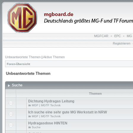
MGFCAR
•
EPC
•
MG 
Registrieren
Unbeantwortete Themen
|
Aktive Themen
Foren-Übersicht
Unbeantwortete Themen
Suche
Themen
Dichtung Hydragas Leitung
in
MGF | MGTF Technik
Ich suche eine sehr gute MG Werkstatt in NRW
in
MGF | MGTF Technik
Hydragasdose HINTEN
in
Suche