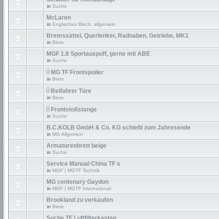
in
Suche
McLaren
in
Englisches Blech, allgemein
Bremssättel, Querlenker, Radnaben, Getriebe, MK1
in
Biete
MGF 1.8 Sportauspuff, gerne mit ABE
in
Suche
MG TF Frontspoiler
in
Biete
Beifahrer Türe
in
Biete
Frontstoßstange
in
Suche
B.C.KOLB GmbH & Co. KG schießt zum Jahresende
in
MG Allgemein
Armaturenbrett beige
in
Suche
Service Manual China TF s
in
MGF | MGTF Technik
MG centenary Gaydon
in
MGF | MGTF International
Brookland zu verkaufen
in
Biete
Suche TF Luftfilterkasten