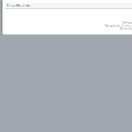
Foren-Übersicht
Powere
Designed by
Vjachesl
Deutsche