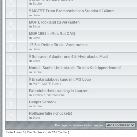
in
Suche
MGF/TF Front Bremsscheiben Standard 240mm
in
Biete
MGF Brockland zu verkaufen
in
Biete
MGF 1998 in Met. Rot CAQ
in
Biete
17 Zoll Reifen für die Vorderachse
in
Biete
Schrader Adapter und 4,5l Hydrolastic Fluid
in
Biete
Notfall: Suche Umlenkrolle für den Keilrippenriemen!
in
Suche
Ersatzradabdeckung mit MG Logo
in
MGF | MGTF Tuning
Fahrsicherheitstraining in Laatzen
in
Treffen & Stammtische
Beiges Verdeck
in
Suche
Rolllagerfüße (Knuckels)
in
Biete
Beiträge der letzten Zeit anzeigen:
Seite
1
von
5
[ Die Suche ergab 211 Treffer ]