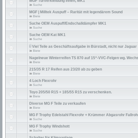
MGF Türverkleidung innen, MK1
in
Suche
MGF | Milltek Auspuff – Rarität mit legendärem Sound
in
Biete
Suche OEM Auspuff/Endschalldämpfer MK1
in
Suche
Suche OEM Kat MK1
in
Suche
Viel Teile as Geschäftsaufgabe in Bürstadt, nicht nur Jaguar
in
Biete
Nagelneue Winterreifen TS 870 auf 15“-VVC-Felgen wg. Wechs
in
Biete
215/35 R 17 Reifen aus 23/20 ab zu geben
in
Biete
4 Loch Flexrohr
in
Suche
Toyo 205/50 R15 + 185/55 R15 zu verschenken.
in
Biete
Diverse MG F Teile zu verkaufen
in
Biete
MG F Trophy Edelstahl Flexrohr + Krümmer Abgasrohr Fallroh
in
Suche
MG F Trophy Windshott
in
Suche
Schalter für Klimaanlage