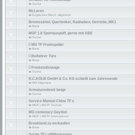
in
Suche
McLaren
in
Englisches Blech, allgemein
Bremssättel, Querlenker, Radnaben, Getriebe, MK1
in
Biete
MGF 1.8 Sportauspuff, gerne mit ABE
in
Suche
MG TF Frontspoiler
in
Biete
Beifahrer Türe
in
Biete
Frontstoßstange
in
Suche
B.C.KOLB GmbH & Co. KG schießt zum Jahresende
in
MG Allgemein
Armaturenbrett beige
in
Suche
Service Manual China TF s
in
MGF | MGTF Technik
MG centenary Gaydon
in
MGF | MGTF International
Brookland zu verkaufen
in
Biete
Suche TF Luftfilterkasten