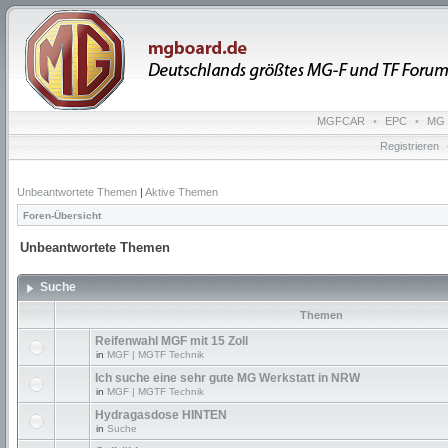
MGFCAR
•
EPC
•
MG 
Registrieren
Unbeantwortete Themen
|
Aktive Themen
Foren-Übersicht
Unbeantwortete Themen
Suche
Themen
Reifenwahl MGF mit 15 Zoll
in
MGF | MGTF Technik
Ich suche eine sehr gute MG Werkstatt in NRW
in
MGF | MGTF Technik
Hydragasdose HINTEN
in
Suche