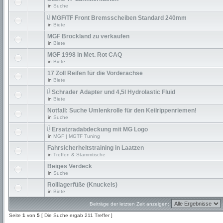
in
Suche
MGF/TF Front Bremsscheiben Standard 240mm
in
Biete
MGF Brockland zu verkaufen
in
Biete
MGF 1998 in Met. Rot CAQ
in
Biete
17 Zoll Reifen für die Vorderachse
in
Biete
Schrader Adapter und 4,5l Hydrolastic Fluid
in
Biete
Notfall: Suche Umlenkrolle für den Keilrippenriemen!
in
Suche
Ersatzradabdeckung mit MG Logo
in
MGF | MGTF Tuning
Fahrsicherheitstraining in Laatzen
in
Treffen & Stammtische
Beiges Verdeck
in
Suche
Rolllagerfüße (Knuckels)
in
Biete
Beiträge der letzten Zeit anzeigen:
Seite
1
von
5
[ Die Suche ergab 211 Treffer ]