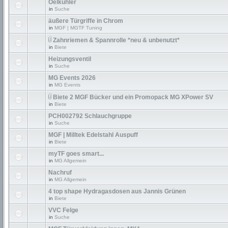
Oelkühler
in
Suche
äußere Türgriffe in Chrom
in
MGF | MGTF Tuning
Zahnriemen & Spannrolle *neu & unbenutzt*
in
Biete
Heizungsventil
in
Suche
MG Events 2026
in
MG Events
Biete 2 MGF Bücker und ein Promopack MG XPower SV
in
Biete
PCH002792 Schlauchgruppe
in
Suche
MGF | Milltek Edelstahl Auspuff
in
Biete
myTF goes smart...
in
MG Allgemein
Nachruf
in
MG Allgemein
4 top shape Hydragasdosen aus Jannis Grünen
in
Biete
VVC Felge
in
Suche