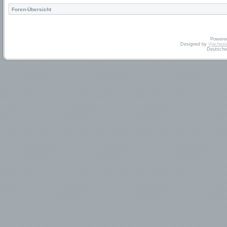
Foren-Übersicht
Powere
Designed by
Vjachesl
Deutsche