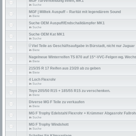
MGF Türverkleidung innen, MK1
in
Suche
MGF | Milltek Auspuff – Rarität mit legendärem Sound
in
Biete
Suche OEM Auspuff/Endschalldämpfer MK1
in
Suche
Suche OEM Kat MK1
in
Suche
Viel Teile as Geschäftsaufgabe in Bürstadt, nicht nur Jaguar
in
Biete
Nagelneue Winterreifen TS 870 auf 15“-VVC-Felgen wg. Wechs
in
Biete
215/35 R 17 Reifen aus 23/20 ab zu geben
in
Biete
4 Loch Flexrohr
in
Suche
Toyo 205/50 R15 + 185/55 R15 zu verschenken.
in
Biete
Diverse MG F Teile zu verkaufen
in
Biete
MG F Trophy Edelstahl Flexrohr + Krümmer Abgasrohr Fallroh
in
Suche
MG F Trophy Windshott
in
Suche
Schalter für Klimaanlage